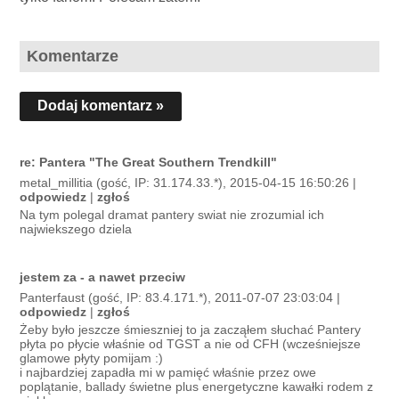
Komentarze
Dodaj komentarz »
re: Pantera "The Great Southern Trendkill"
metal_millitia (gość, IP: 31.174.33.*), 2015-04-15 16:50:26 |
odpowiedz
|
zgłoś
Na tym polegal dramat pantery swiat nie zrozumial ich
najwiekszego dziela
jestem za - a nawet przeciw
Panterfaust (gość, IP: 83.4.171.*), 2011-07-07 23:03:04 |
odpowiedz
|
zgłoś
Żeby było jeszcze śmieszniej to ja zacząłem słuchać Pantery
płyta po płycie właśnie od TGST a nie od CFH (wcześniejsze
glamowe płyty pomijam :)
i najbardziej zapadła mi w pamięć właśnie przez owe
poplątanie, ballady świetne plus energetyczne kawałki rodem z