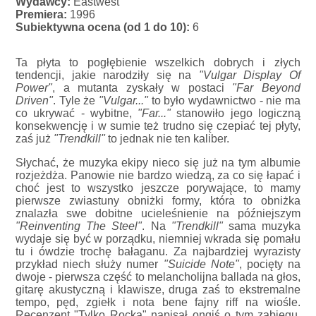
Wydawcy:
Eastwest
Premiera:
1996
Subiektywna ocena (od 1 do 10):
6
Ta płyta to pogłębienie wszelkich dobrych i złych
tendencji, jakie narodziły się na
"Vulgar Display Of
Power"
, a mutanta zyskały w postaci
"Far Beyond
Driven"
. Tyle że
"Vulgar..."
to było wydawnictwo - nie ma
co ukrywać - wybitne,
"Far..."
stanowiło jego logiczną
konsekwencję i w sumie też trudno się czepiać tej płyty,
zaś już
"Trendkill"
to jednak nie ten kaliber.
Słychać, że muzyka ekipy nieco się już na tym albumie
rozjeżdża. Panowie nie bardzo wiedzą, za co się łapać i
choć jest to wszystko jeszcze porywające, to mamy
pierwsze zwiastuny obniżki formy, która to obniżka
znalazła swe dobitne ucieleśnienie na późniejszym
"Reinventing The Steel"
. Na
"Trendkill"
sama muzyka
wydaje się być w porządku, niemniej wkrada się pomału
tu i ówdzie trochę bałaganu. Za najbardziej wyrazisty
przykład niech służy numer
"Suicide Note"
, pocięty na
dwoje - pierwsza część to melancholijna ballada na głos,
gitarę akustyczną i klawisze, druga zaś to ekstremalne
tempo, pęd, zgiełk i nota bene fajny riff na wiośle.
Recenzent "Tylko Rocka" napisał ongiś o tym zabiegu,