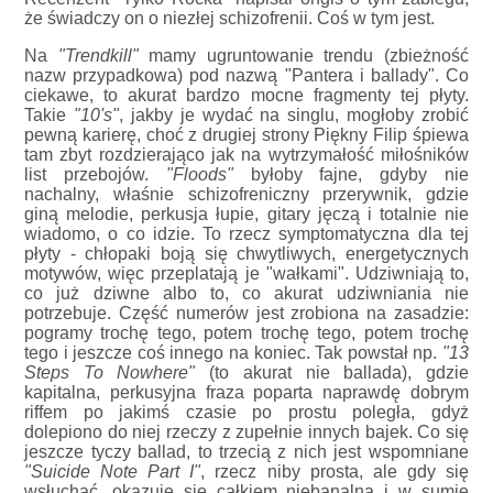
że świadczy on o niezłej schizofrenii. Coś w tym jest.
Na
"Trendkill"
mamy ugruntowanie trendu (zbieżność
nazw przypadkowa) pod nazwą "Pantera i ballady". Co
ciekawe, to akurat bardzo mocne fragmenty tej płyty.
Takie
"10's"
, jakby je wydać na singlu, mogłoby zrobić
pewną karierę, choć z drugiej strony Piękny Filip śpiewa
tam zbyt rozdzierająco jak na wytrzymałość miłośników
list przebojów.
"Floods"
byłoby fajne, gdyby nie
nachalny, właśnie schizofreniczny przerywnik, gdzie
giną melodie, perkusja łupie, gitary jęczą i totalnie nie
wiadomo, o co idzie. To rzecz symptomatyczna dla tej
płyty - chłopaki boją się chwytliwych, energetycznych
motywów, więc przeplatają je "wałkami". Udziwniają to,
co już dziwne albo to, co akurat udziwniania nie
potrzebuje. Część numerów jest zrobiona na zasadzie:
pogramy trochę tego, potem trochę tego, potem trochę
tego i jeszcze coś innego na koniec. Tak powstał np.
"13
Steps To Nowhere"
(to akurat nie ballada), gdzie
kapitalna, perkusyjna fraza poparta naprawdę dobrym
riffem po jakimś czasie po prostu poległa, gdyż
dolepiono do niej rzeczy z zupełnie innych bajek. Co się
jeszcze tyczy ballad, to trzecią z nich jest wspomniane
"Suicide Note Part I"
, rzecz niby prosta, ale gdy się
wsłuchać, okazuje się całkiem niebanalna i w sumie