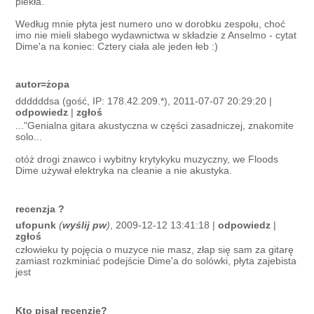
piekła.
Według mnie płyta jest numero uno w dorobku zespołu, choć
imo nie mieli słabego wydawnictwa w składzie z Anselmo - cytat
Dime'a na koniec: Cztery ciała ale jeden łeb :)
autor=żopa
ddddddsa (gość, IP: 178.42.209.*), 2011-07-07 20:29:20 |
odpowiedz
|
zgłoś
..."Genialna gitara akustyczna w części zasadniczej, znakomite
solo...
otóż drogi znawco i wybitny krytykyku muzyczny, we Floods
Dime używał elektryka na cleanie a nie akustyka.
recenzja ?
ufopunk
(
wyślij pw
)
, 2009-12-12 13:41:18 |
odpowiedz
|
zgłoś
człowieku ty pojęcia o muzyce nie masz, złap się sam za gitarę
zamiast rozkminiać podejście Dime'a do solówki, płyta zajebista
jest
Kto pisał recenzje?