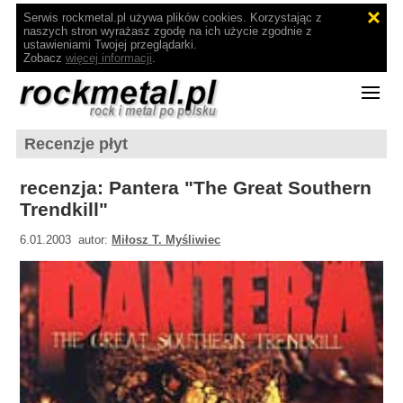
Serwis rockmetal.pl używa plików cookies. Korzystając z
naszych stron wyrażasz zgodę na ich użycie zgodnie z
ustawieniami Twojej przeglądarki.
Zobacz
więcej informacji
.
Recenzje płyt
recenzja: Pantera "The Great Southern
Trendkill"
6.01.2003 autor:
Miłosz T. Myśliwiec