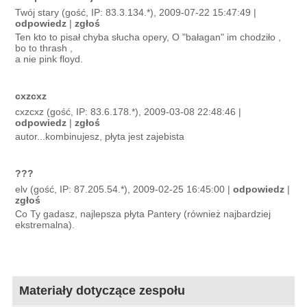
Twój stary (gość, IP: 83.3.134.*), 2009-07-22 15:47:49 |
odpowiedz
|
zgłoś
Ten kto to pisał chyba słucha opery, O "bałagan" im chodziło ,
bo to thrash ,
a nie pink floyd.
cxzcxz
cxzcxz (gość, IP: 83.6.178.*), 2009-03-08 22:48:46 |
odpowiedz
|
zgłoś
autor...kombinujesz, płyta jest zajebista
???
elv (gość, IP: 87.205.54.*), 2009-02-25 16:45:00 |
odpowiedz
|
zgłoś
Co Ty gadasz, najlepsza płyta Pantery (również najbardziej
ekstremalna).
Materiały dotyczące zespołu