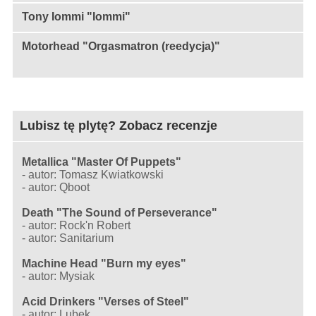
Tony Iommi "Iommi"
Motorhead "Orgasmatron (reedycja)"
Lubisz tę plytę? Zobacz recenzje
Metallica "Master Of Puppets"
-
autor: Tomasz Kwiatkowski
-
autor: Qboot
Death "The Sound of Perseverance"
-
autor: Rock'n Robert
-
autor: Sanitarium
Machine Head "Burn my eyes"
-
autor: Mysiak
Acid Drinkers "Verses of Steel"
-
autor: Lubek