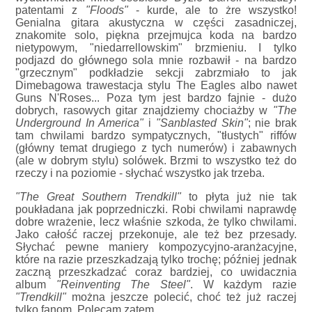
patentami z
"Floods"
- kurde, ale to żre wszystko!
Genialna gitara akustyczna w części zasadniczej,
znakomite solo, piękna przejmujca koda na bardzo
nietypowym, "niedarrellowskim" brzmieniu. I tylko
podjazd do głównego sola mnie rozbawił - na bardzo
"grzecznym" podkładzie sekcji zabrzmiało to jak
Dimebagowa trawestacja stylu The Eagles albo nawet
Guns N'Roses... Poza tym jest bardzo fajnie - dużo
dobrych, rasowych gitar znajdziemy chociażby w
"The
Underground In America"
i
"Sanblasted Skin"
; nie brak
tam chwilami bardzo sympatycznych, "tłustych" riffów
(główny temat drugiego z tych numerów) i zabawnych
(ale w dobrym stylu) solówek. Brzmi to wszystko też do
rzeczy i na poziomie - słychać wszystko jak trzeba.
"The Great Southern Trendkill"
to płyta już nie tak
poukładana jak poprzedniczki. Robi chwilami naprawdę
dobre wrażenie, lecz właśnie szkoda, że tylko chwilami.
Jako całość raczej przekonuje, ale też bez przesady.
Słychać pewne maniery kompozycyjno-aranżacyjne,
które na razie przeszkadzają tylko trochę; później jednak
zaczną przeszkadzać coraz bardziej, co uwidacznia
album
"Reinventing The Steel"
. W każdym razie
"Trendkill"
można jeszcze polecić, choć też już raczej
tylko fanom. Polecam zatem.