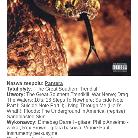
Nazwa zespołu:
Pantera
Tytuł płyty:
"The Great Southern Trendkill"
Utwory:
The Great Southern Trendkill; War Nerve; Drag
The Waters; 10's; 13 Steps To Nowhere; Suicide Note
Part I; Suicide Note Part II; Living Through Me (Hell's
Wrath); Floods; The Underground In America; (reprise)
Sandblasted Skin
Wykonawcy:
Dimebag Darrell - gitara; Philip Anselmo -
wokal; Rex Brown - gitara basowa; Vinnie Paul -
instrumenty perkusyjne