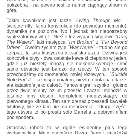
potrzebna - na pewno jest to numer ciągnący album w
górę.
Takim kawałkiem jest także
"Living Through Me"
-
świetne riffy, fajna konstrukcja (do pewnego momentu),
dynamika na poziomie. No i jednak ten niepotrzebny
syntezatorowy wtręt... Nieźle też wypada singlowe
"Drag
The Waters"
, taki następca
"I'm Broken"
z
"Far Beyond
Driven"
. Swoim życiem żyje
"War Nerve"
- trudno się go
czepiać, to taka klasyczna teksańska jazda. Dziwna jest
końcówka płyty - dwa ostatnie kawałki zlepiono w jeden,
gdzie już niestety mnożą się niekonsekwencje, choć
samo otwarcie jest bardzo do rzeczy. W ten sposób
przechodzimy do momentów mniej różowych...
"Suicide
Note Part II"
- jak wspomniałem, niezła robota na gitarze,
ale katastrofa jako całość. Panowie grali szybko i głośno
przez dwie minuty, aż im przeszło i zaczęli mendzić w
totalnie inny deseń, kompletnie nieprzystający do
pierwotnego klimatu. Ten sam drenaż przeszedł kawałek
tytułowy, tyle że tam nie ma mendzenia - "druga część"
tego utworu to po prostu solo Darrella z dobrym riffem
pod spodem.
Gitarowa robota to w ogóle ewidentny plus tego
wydawnictwa. Mnie osobiście Dyzio Darrell zmiażdżył