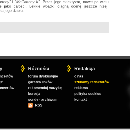
rtney"
i
"McCartney II"
. Przez jego eklektyzm, nawet po wielu
e jako całości. Lekkie wpadki ciągną ocenę jeszcze niżej.
a jego dziełu.
y
Różności
Redakcja
oncertów
forum dyskusyjne
o nas
ęć
garstka linków
szukamy redaktorów
koncertów
rekomenduj muzykę
reklama
korozja
polityka cookies
sondy - archiwum
kontakt
RSS