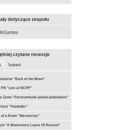
iały dotyczące zespołu
McCartney
ętniej czytane recenzje
Tydzień
ń
bourne "Bark at the Moon"
 Pill "Live at NCPP"
a Żywo "Porozumienie ponad podziałami"
riest "Painkiller"
 of a Down "Mesmerize"
loyd "A Momentary Lapse Of Reason"