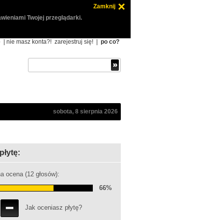
Zamknij
wieniami Twojej przeglądarki.
ę
| nie masz konta?!
zarejestruj się!
|
po co?
sobota, 8 sierpnia 2026
płytę:
a ocena (12 głosów):
66%
Jak oceniasz płytę?