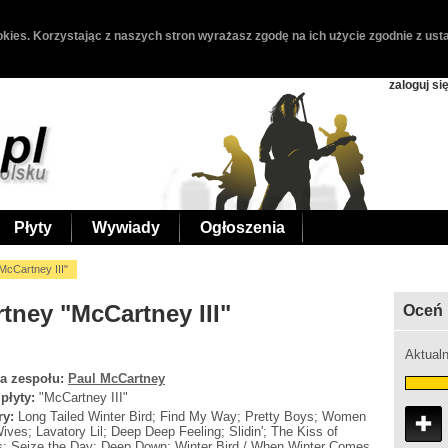
kies. Korzystając z naszych stron wyrażasz zgodę na ich użycie zgodnie z usta
zaloguj si
Płyty
Wywiady
Ogłoszenia
McCartney III"
tney "McCartney III"
Oceń 
Aktualn
a zespołu:
Paul McCartney
 płyty:
"McCartney III"
ry:
Long Tailed Winter Bird; Find My Way; Pretty Boys; Women
ives; Lavatory Lil; Deep Deep Feeling; Slidin'; The Kiss of
; Seize the Day; Deep Down; Winter Bird / When Winter Comes