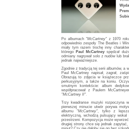
Wyda
Prem
Subie
Po albumach
"McCartney"
z 1970 rok
odpowiednio zespoły The Beatles i Win
miały tym razem trochę inny charakt
którego
Paul McCartney
spędzał dużo
odmiany nagrywał solo z nudów lub bra
jednak najważniejsze.
Zgodnie z tradycją tej serii albumów, a
Paul McCartney napisał, zagrał, zaśpi
Obrazują to zdjęcia w książeczce pr
perkusyjnym, a także na koniu. Oczy
smutnym kontekście: album dedykow
współpracował z Paulem McCartneye
"McCartney II"
.
Trzy kwadranse muzyki rozpoczyna w
pierwszej minucie utwór porywa mot
albumu
"McCartney"
, tylko z lepszą
elektryczną, wchodzą pulsujący wokal i
przestrzeni. Kompozycja może wywrzeć 
drugiej strony chce się jednak zapytać
minut? Czy nie dałoby się go bez szkod