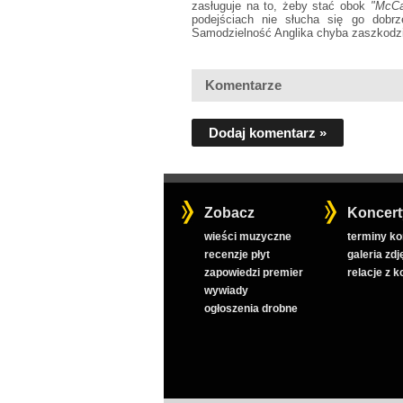
zasługuje na to, żeby stać obok
"McCa
podejściach nie słucha się go dobrz
Samodzielność Anglika chyba zaszkodził
Komentarze
Dodaj komentarz »
Zobacz
Koncert
wieści muzyczne
terminy k
recenzje płyt
galeria zdj
zapowiedzi premier
relacje z 
wywiady
ogłoszenia drobne