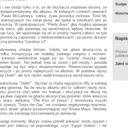
Budgie 
i i nie chodzi tylko o to, że do słuchacza stopniowo dociera, że
 niereprezentatywny dla albumu. W kolejnych czterech utworach
Motorhe
go Paula McCartneya. Lekka, żywa piosenka rockowa
"Find My
aranżacyjnym ma swoje plusy, ale śpiew w zwrotkach jest po
pornością. W spokojniejszym
"Pretty Boys"
głos Anglika sprawuje
 się nieco, gdy pojawiają się wyraźniejsze wpływy bluesowe. W
uje luzu, ale wpasowuje się on w smutny nastrój całości na tyle
yjemnością zapomnieć o niedoskonałościach i po prostu docenić
Napis
iczną piosenką
"Lavatory Lil"
.
dziewaną zmianę klimatu. Gdyby nie gitara akustyczna w
Piszesz
rodku, kompozycja nie miałaby żadnego związku z rockiem.
publik
arierze wielokrotnie sięgał już po
"czarną"
muzykę, więc
inien dziwić. Ten jednak trwa aż osiem i pół minuty i posiada
Zgłoś si
rą wydaje się być wręcz eksperymentem. Równocześnie wypada
wszych i po prostu najlepszych na albumie. W podobne rejony
ep Down"
, ale tym razem nadał kompozycji wyraźniejsze ramy.
hardrockowy
"Slidin'"
. Słychać tu chyba najcięższe riffy w solowej
wkę gitarową. Na tle reszty albumu jest to całkiem niezły rock,
ści jeszcze zbyt wiele mu brakuje i ekscytacji na dłużej nie
ują dwie zagrane na gitarze akustycznej piosenki, które wreszcie
 uroku: delikatny
"The Kiss of Venus"
z domieszką muzyki
eż żywszy
"Seize the Day"
nie zostawia negatywnego wrażenia.
ści dzięki gitarze przypominającej styl Briana Maya. Niestety
bumu nie zacierają rozczarowania po pierwszej.
uwagi momenty. Muzyk znowu potrafił pokazać niezły poziom i
lbum jest słabszy od poprzedniego, czyli
"Egypt Station"
, i nie