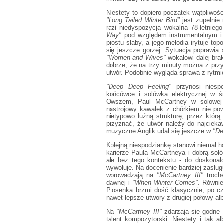
Niestety to dopiero początek wątpliwośc
"Long Tailed Winter Bird"
jest zupełnie
razi niedyspozycja wokalna 78-letnie
Way"
pod względem instrumentalnym i 
prostu słaby, a jego melodia irytuje to
się jeszcze gorzej. Sytuacja poprawia
"Women and Wives"
wokalowi dalej brak
dobrze, że na trzy minuty można z prz
utwór. Podobnie wygląda sprawa z rytm
"Deep Deep Feeling"
przynosi niespo
końcówce i solówka elektrycznej w ś
Owszem, Paul McCartney w solowej k
nastrojowy kawałek z chórkiem nie pow
nietypowo luźną strukturę, przez któ
przyznać, że utwór należy do najcieka
muzyczne Anglik udał się jeszcze w
"De
Kolejną niespodziankę stanowi niemal 
karierze Paula McCartneya i dobrą soló
ale bez tego kontekstu - do doskonało
wywołuje. Na docenienie bardziej zasług
wprowadzają na
"McCartney III"
trochę
dawnej i
"When Winter Comes"
. Równi
Piosenka brzmi dość klasycznie, po czę
nawet lepsze utwory z drugiej połowy al
Na
"McCartney III"
zdarzają się godne 
talent kompozytorski. Niestety i tak a