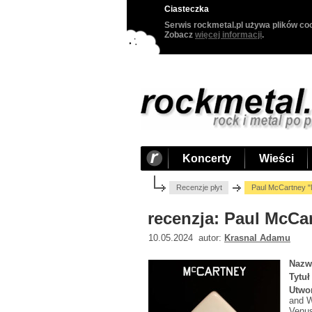
Ciasteczka
Serwis rockmetal.pl używa plików coo
Zobacz
więcej informacji
.
Koncerty
Wieści
Recenzje płyt
Paul McCartney "
recenzja: Paul McCar
10.05.2024 autor:
Krasnal Adamu
Nazw
Tytuł
Utwo
and W
Venus