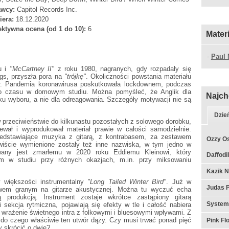
wcy:
Capitol Records Inc.
iera:
18.12.2020
ktywna ocena (od 1 do 10):
6
Mater
-
Paul 
u i
"McCartney II"
z roku 1980, nagranych, gdy rozpadały się
gs, przyszła pora na
"trójkę"
. Okoliczności powstania materiału
er. Pandemia koronawirusa poskutkowała lockdownem, podczas
 czasu w domowym studiu. Można pomyśleć, że Anglik dla
Najch
ku wyboru, a nie dla odreagowania. Szczegóły motywacji nie są
Dzie
 w przeciwieństwie do kilkunastu pozostałych z solowego dorobku,
ewał i wyprodukował materiał prawie w całości samodzielnie.
zedstawiające muzyka z gitarą, z kontrabasem, za zestawem
Ozzy Os
wiście wymienione zostały też inne nazwiska, w tym jedno w
any jest zmarłemu w 2020 roku Eddiemu Kleinowi, który
Daffodil
m w studiu przy różnych okazjach, m.in. przy miksowaniu
Kazik N
 większości instrumentalny
"Long Tailed Winter Bird"
. Już w
Judas P
ywem granym na gitarze akustycznej. Można tu wyczuć echa
 produkcją. Instrument zostaje wkrótce zastąpiony gitarą
System
 sekcja rytmiczna, pojawiają się efekty w tle i całość nabiera
wrażenie świetnego intra z folkowymi i bluesowymi wpływami. Z
, do czego właściwie ten utwór dąży. Czy musi trwać ponad pięć
Pink F
y skrócić o dwie?