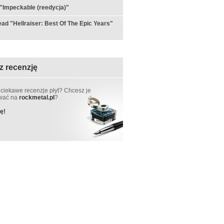
"Impeckable (reedycja)"
ad "Hellraiser: Best Of The Epic Years"
z recenzję
 ciekawe recenzje płyt? Chcesz je
ować na
rockmetal.pl
?
ę!