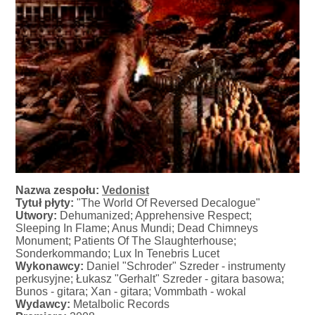
Nazwa zespołu:
Vedonist
Tytuł płyty:
"The World Of Reversed Decalogue"
Utwory:
Dehumanized; Apprehensive Respect;
Sleeping In Flame; Anus Mundi; Dead Chimneys
Monument; Patients Of The Slaughterhouse;
Sonderkommando; Lux In Tenebris Lucet
Wykonawcy:
Daniel "Schroder" Szreder - instrumenty
perkusyjne; Łukasz "Gerhalt" Szreder - gitara basowa;
Bunos - gitara; Xan - gitara; Vommbath - wokal
Wydawcy:
Metalbolic Records