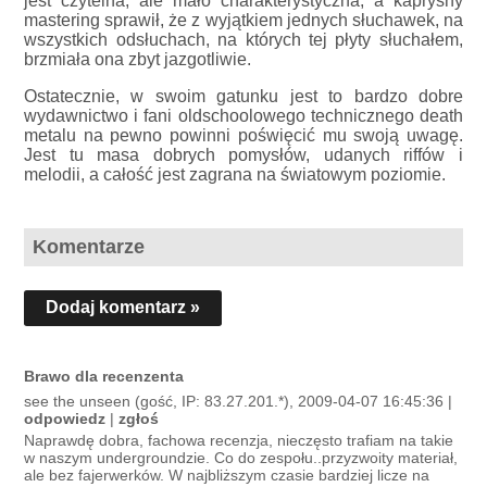
jest czytelna, ale mało charakterystyczna, a kapryśny
mastering sprawił, że z wyjątkiem jednych słuchawek, na
wszystkich odsłuchach, na których tej płyty słuchałem,
brzmiała ona zbyt jazgotliwie.
Ostatecznie, w swoim gatunku jest to bardzo dobre
wydawnictwo i fani oldschoolowego technicznego death
metalu na pewno powinni poświęcić mu swoją uwagę.
Jest tu masa dobrych pomysłów, udanych riffów i
melodii, a całość jest zagrana na światowym poziomie.
Komentarze
Dodaj komentarz »
Brawo dla recenzenta
see the unseen (gość, IP: 83.27.201.*), 2009-04-07 16:45:36 |
odpowiedz
|
zgłoś
Naprawdę dobra, fachowa recenzja, nieczęsto trafiam na takie
w naszym undergroundzie. Co do zespołu..przyzwoity materiał,
ale bez fajerwerków. W najbliższym czasie bardziej licze na