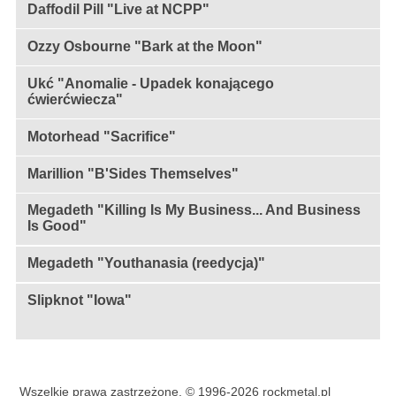
Daffodil Pill "Live at NCPP"
Ozzy Osbourne "Bark at the Moon"
Ukć "Anomalie - Upadek konającego
ćwierćwiecza"
Motorhead "Sacrifice"
Marillion "B'Sides Themselves"
Megadeth "Killing Is My Business... And Business
Is Good"
Megadeth "Youthanasia (reedycja)"
Slipknot "Iowa"
Wszelkie prawa zastrzeżone, © 1996-2026 rockmetal.pl