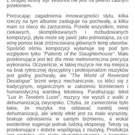
Z drugiej strony styl Vedonist nie jest na pewno żadnym
przełomem.
Porzucając zagadnienia innowacyjności stylu, kilka
rzeczy na tym albumie zasługuje na pochwałę, a kilku
mam co nieco do zarzucenia. Przede wszystkim, mimo
ciekawych, skomplikowanych i rozbudowanych
kompozycji, płyta może się jawić jako jednostajna, za co
winę ponosi brak zróżnicowana głównych temp utworów.
Spośród ośmiu kompozycji wyłamuje się pod tym
względem tylko
"Patients of the Slaughterhouse"
. Mało
przekonująca jest też dla mnie metronomiczna precyzja
wykonania. Oczywiście, w takiej muzyce nie ma miejsca
na brak rytmicznej dyscypliny i profesjonalizm muzyków
jest godny pochwały, ale
"The World of Reversed
Decalogue"
brzmi wręcz mechanicznie, co kłóci się z
tradycyjnym, organicznym w założeniu brzmieniem i
humanistyczną warstwą tekstową. Parafrazując tekst
"Lux In Tenebris Lucet"
, muzycy nie wyszli z walki z
dehumanizacją zwycięsko. Chyba, że zamierzenie było
takie, że muzyka ma oddawać nastrój owej
dehumanizacji, ale wtedy efekt jest za mało wyrazisty,
brakuje odniesienia w samym brzmieniu, a wokal
ewidentnie sugeruje jednak ludzką ekspresję. Teksty są
przekonujące i dobrze współgrają z muzyką. Produkcja