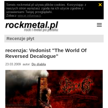
Serwis rockmetal.pl używa plików cookies. Korzystając z
naszych stron wyrażasz zgodę na ich użycie zgodnie z
ustawieniami Twojej przeglądarki.
Zobacz
więcej informacji
.
Recenzje płyt
recenzja: Vedonist "The World Of
Reversed Decalogue"
23.03.2009 autor:
Do diabła