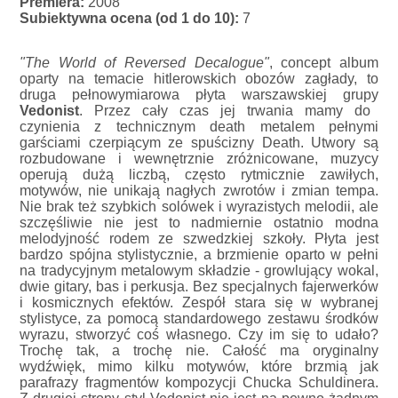
Premiera:
2008
Subiektywna ocena (od 1 do 10):
7
"The World of Reversed Decalogue"
, concept album
oparty na temacie hitlerowskich obozów zagłady, to
druga pełnowymiarowa płyta warszawskiej grupy
Vedonist
. Przez cały czas jej trwania mamy do
czynienia z technicznym death metalem pełnymi
garściami czerpiącym ze spuścizny Death. Utwory są
rozbudowane i wewnętrznie zróżnicowane, muzycy
operują dużą liczbą, często rytmicznie zawiłych,
motywów, nie unikają nagłych zwrotów i zmian tempa.
Nie brak też szybkich solówek i wyrazistych melodii, ale
szczęśliwie nie jest to nadmiernie ostatnio modna
melodyjność rodem ze szwedzkiej szkoły. Płyta jest
bardzo spójna stylistycznie, a brzmienie oparto w pełni
na tradycyjnym metalowym składzie - growlujący wokal,
dwie gitary, bas i perkusja. Bez specjalnych fajerwerków
i kosmicznych efektów. Zespół stara się w wybranej
stylistyce, za pomocą standardowego zestawu środków
wyrazu, stworzyć coś własnego. Czy im się to udało?
Trochę tak, a trochę nie. Całość ma oryginalny
wydźwięk, mimo kilku motywów, które brzmią jak
parafrazy fragmentów kompozycji Chucka Schuldinera.