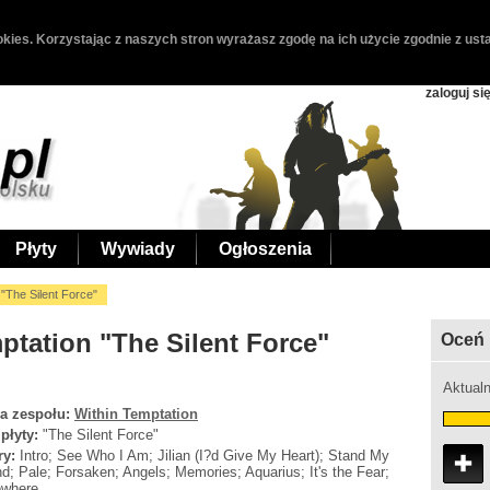
kies. Korzystając z naszych stron wyrażasz zgodę na ich użycie zgodnie z usta
zaloguj si
Płyty
Wywiady
Ogłoszenia
 "The Silent Force"
ptation "The Silent Force"
Oceń 
Aktualn
a zespołu:
Within Temptation
 płyty:
"The Silent Force"
ry:
Intro; See Who I Am; Jilian (I?d Give My Heart); Stand My
d; Pale; Forsaken; Angels; Memories; Aquarius; It's the Fear;
where