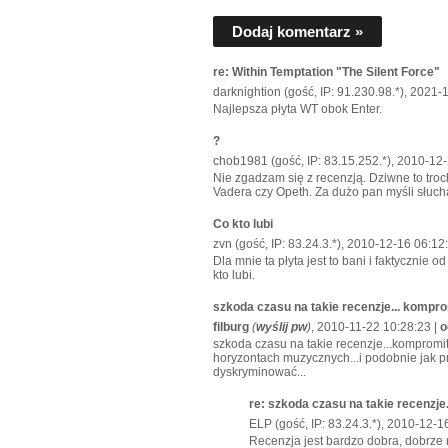
Dodaj komentarz »
re: Within Temptation "The Silent Force"
darknightion (gość, IP: 91.230.98.*), 2021-
Najlepsza płyta WT obok Enter.
?
chob1981 (gość, IP: 83.15.252.*), 2010-12
Nie zgadzam się z recenzją. Dziwne to troch
Vadera czy Opeth. Za dużo pan myśli słucha
Co kto lubi
zvn (gość, IP: 83.24.3.*), 2010-12-16 06:12
Dla mnie ta płyta jest to bani i faktycznie 
kto lubi.
szkoda czasu na takie recenzje... kompr
filburg
(
wyślij pw
)
, 2010-11-22 10:28:23 |
o
szkoda czasu na takie recenzje...kompromi
horyzontach muzycznych...i podobnie jak 
dyskryminować...
re: szkoda czasu na takie recenzje
ELP (gość, IP: 83.24.3.*), 2010-12-1
Recenzja jest bardzo dobra, dobrze 