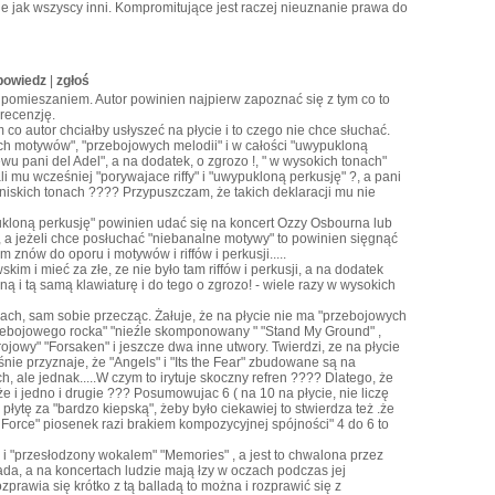
ie jak wszyscy inni. Kompromitujące jest raczej nieuznanie prawa do
powiedz
|
zgłoś
 z pomieszaniem. Autor powinien najpierw zapoznać się z tym co to
 recenzję.
 co autor chciałby usłyszeć na płycie i to czego nie chce słuchać.
ych motywów", "przebojowych melodii" i w całości "uwypukloną
wu pani del Adel", a na dodatek, o zgrozo !, " w wysokich tonach"
i mu wcześniej "porywajace riffy" i "uwypukloną perkusję" ?, a pani
niskich tonach ???? Przypuszczam, że takich deklaracji mu nie
ypukloną perkusję" powinien udać się na koncert Ozzy Osbourna lub
.., a jeżeli chce posłuchać "niebanalne motywy" to powinien sięgnąć
m znów do oporu i motywów i riffów i perkusji.....
im i mieć za złe, ze nie było tam riffów i perkusji, a na dodatek
ą i tą samą klawiaturę i do tego o zgrozo! - wiele razy w wysokich
ach, sam sobie przecząc. Żałuje, że na płycie nie ma "przebojowych
rzebojowego rocka" "nieźle skomponowany " "Stand My Ground" ,
ojowy" "Forsaken" i jeszcze dwa inne utwory. Twierdzi, ze na płycie
nie przyznaje, że "Angels" i "Its the Fear" zbudowane są na
h, ale jednak.....W czym to irytuje skoczny refren ???? Dlatego, że
e i jedno i drugie ??? Posumowujac 6 ( na 10 na płycie, nie liczę
płytę za "bardzo kiepską", żeby było ciekawiej to stwierdza też .że
 Force" piosenek razi brakiem kompozycyjnej spójności" 4 do 6 to
" i "przesłodzony wokalem" "Memories" , a jest to chwalona przez
ada, a na koncertach ludzie mają łzy w oczach podczas jej
prawia się krótko z tą balladą to można i rozprawić się z