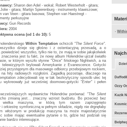
nawcy:
Sharon den Adel - wokal; Robert Westerholt - gitara;
Jolie - gitara; Martijn Spierenburg - instrumenty klawiszowe;
n van Veen - gitara basowa; Stephen van Haestregt -
umenty perkusyjne
Mater
wcy:
Gun Records
iera:
2004
-
Withi
ktywna ocena (od 1 do 10):
5
 holenderskiego
Within Temptation
ochrzcili
"The Silent Force"
.
 wszystko dzieje się głośno i z ostentacyjną przesadą, a o
 powiedzieć wszystko, tylko nie to, że mają w sobie jakąkolwiek
Najch
 znaczenia jest tu fakt, że nowy album Holendrów ujrzał światło
ie, w którym wyszło słynne "Once" fińskiego Nightwish, a na
Dzie
i telewizyjnych brylowali Amerykanie z Evanescence. Gotycki
dziej przystępnym dla masowego odbiorcy przebojowym rockiem,
 na hity radiowych rozgłośni. Zagadką pozostaje, dlaczego na
Daffodil
emptation zdecydowali się w tak bezkrytyczny sposób ulec tej
łu wykreowały już wcześniej doomowo-gotycki
"Enter"
i pełen
Ozzy Os
h wcześniejszych wydawnictw Holendrów porównać
"The Silent
Kazik N
ucho zmianą jest... znaczny wzrost budżetu. Bo przecież bez
 ta wielka maszyna, w którą tym razem zaprzęgnięto
Kosmic
 orkiestrę symfoniczną w pełnym składzie, nigdy nie drgnęłaby
om włożonym w produkcję maszyna ta może majestatycznie
Rezerwa
c sobie mając ewentualne pytanie o to, gdzie też podziali się
nie bardzo interesujące.
Belpheg