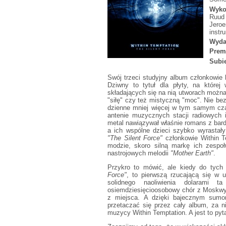
Wyko
Ruud 
Jeroe
instr
Wyda
Prem
Subie
Swój trzeci studyjny album członkowie
Dziwny to tytuł dla płyty, na której
składających się na nią utworach można
"siłę" czy też mistyczną "moc". Nie bez
dzienne mniej więcej w tym samym czas
antenie muzycznych stacji radiowych 
metal nawiązywał właśnie romans z bar
a ich wspólne dzieci szybko wyrastały
"The Silent Force"
członkowie Within T
modzie, skoro silną markę ich zespo
nastrojowych melodii
"Mother Earth"
.
Przykro to mówić, ale kiedy do tyc
Force"
, to pierwszą rzucającą się w 
solidnego naoliwienia dolarami
osiemdziesięcioosobowy chór z Moskwy i
z miejsca. A dzięki bajecznym sum
przetaczać się przez cały album, za ni
muzycy Within Temptation. A jest to pyta