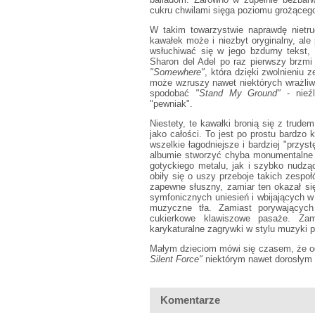
cukru chwilami sięga poziomu grożącego 
W takim towarzystwie naprawdę nietru
kawałek może i niezbyt oryginalny, ale
wsłuchiwać się w jego bzdurny tekst
Sharon del Adel po raz pierwszy brzmi 
"Somewhere"
, która dzięki zwolnieniu z
może wzruszy nawet niektórych wrażli
spodobać
"Stand My Ground"
- nieźl
"pewniak".
Niestety, te kawałki bronią się z trud
jako całości. To jest po prostu bardzo k
wszelkie łagodniejsze i bardziej "przy
albumie stworzyć chyba monumentalne s
gotyckiego metalu, jak i szybko nudzą
obiły się o uszy przeboje takich zesp
zapewne słuszny, zamiar ten okazał s
symfonicznych uniesień i wbijających w 
muzyczne tła. Zamiast porywających
cukierkowe klawiszowe pasaże. Zam
karykaturalne zagrywki w stylu muzyki p
Małym dzieciom mówi się czasem, że od
Silent Force"
niektórym nawet dorosłym 
Komentarze