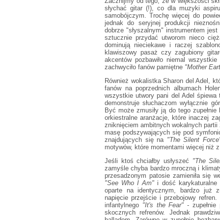
Zacznijmy od tego, że w większości sk
słychać gitar (!), co dla muzyki aspi
samobójczym. Trochę więcej do powied
jednak do seryjnej produkcji niezno
dobrze "słyszalnym" instrumentem jest 
sztucznie przydać utworom nieco cię
dominują nieciekawe i raczej szablon
klawiszowy pasaż czy zagubiony gitaro
akcentów pozbawiło niemal wszystkie u
zachwyciło fanów pamiętne
"Mother Ear
Również wokalistka Sharon del Adel, kt
fanów na poprzednich albumach Hole
wszystkie utwory pani del Adel śpiewa 
demonstruje słuchaczom wyłącznie górn
Być może zmusiły ją do tego zupełnie 
orkiestralne aranżacje, które inaczej za
zniknięciem ambitnych wokalnych partii
masę podszywających się pod symfonic
znajdujących się na
"The Silent Force
motywów, które momentami więcej niż z
Jeśli ktoś chciałby usłyszeć
"The Sile
zamyśle chyba bardzo mroczną i klimatyc
przesadzonym patosie zamieniła się w
"See Who I Am"
i dość karykaturalne
oparte na identycznym, bardzo już 
napięcie przejście i przebojowy refre
infantylnego
"It's the Fear"
- zupełnie 
skocznych refrenów. Jednak prawdzi
balladom. Zarówno w zupełnie bezba