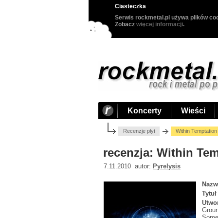
Ciasteczka
Serwis rockmetal.pl używa plików coo
Zobacz
więcej informacji
.
Koncerty
Wieści
Recenzje płyt
Within Temptation
recenzja: Within Tem
7.11.2010 autor:
Pyrelysis
Nazw
Tytuł
Utwo
Groun
Some