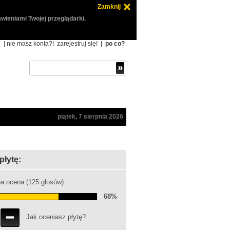
Zamknij
wieniami Twojej przeglądarki.
ę
| nie masz konta?!
zarejestruj się!
|
po co?
piątek, 7 sierpnia 2026
płytę:
a ocena (125 głosów):
68%
Jak oceniasz płytę?