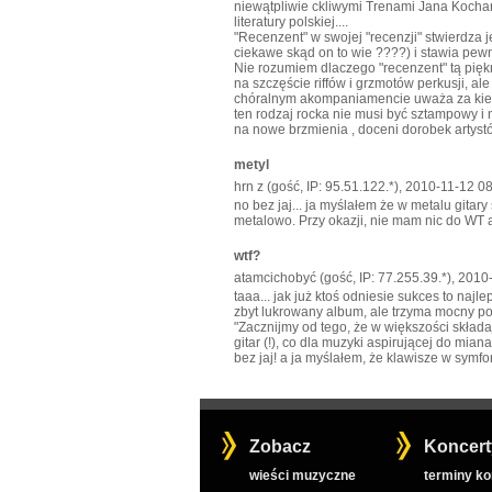
niewątpliwie ckliwymi Trenami Jana Kochan
literatury polskiej....
"Recenzent" w swojej "recenzji" stwierdza 
ciekawe skąd on to wie ????) i stawia pewnik
Nie rozumiem dlaczego "recenzent" tą pięk
na szczęście riffów i grzmotów perkusji, a
chóralnym akompaniamencie uważa za kiepską
ten rodzaj rocka nie musi być sztampowy i 
na nowe brzmienia , doceni dorobek artyst
metyl
hrn z (gość, IP: 95.51.122.*), 2010-11-12 0
no bez jaj... ja myślałem że w metalu gitar
metalowo. Przy okazji, nie mam nic do WT al
wtf?
atamcichobyć (gość, IP: 77.255.39.*), 2010
taaa... jak już ktoś odniesie sukces to naj
zbyt lukrowany album, ale trzyma mocny poz
"Zacznijmy od tego, że w większości składa
gitar (!), co dla muzyki aspirującej do mi
bez jaj! a ja myślałem, że klawisze w symf
Zobacz
Koncert
wieści muzyczne
terminy k