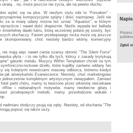
utratą... no, może jeszcze nie życia, ale na pewno słuchu.
dno wybić się na plus. W niezłym stylu robi to
"Forsaken"
-
 przynajmniej kompozycyjnie spójny i dość nastrojowy. Jeśli nie
Napis
, to za w miarę udany można też uznać
"Aquarius"
, w którym
wyraziście i nawet dość drapieżnie. Nieźle wypada też ballada
e śmiertelnej dawki lukru, którą wcześniej polano jej siostry, być
Piszesz
wszych słuchaczy. Fanom przebojowego rocka może się jeszcze
publik
e skomponowany, choć niestety bardzo wtórny, komercyjny
Zgłoś si
em, nie mają więc nawet cienia szansy obronić
"The Silent Force"
iepska płyta - i to nie tylko dla tych, którzy z zasady krytykują
stępne" gatunki metalu. Muzycy Within Temptation chcieli na tym
ymfoniczno-rockowe dzieło, które kupiłby zarówno oddany fan
cy się kolejnymi nowościami masowy odbiorca, któremu kiedyś
ołów jak amerykański Evanescence. Niestety, choć marketingowo
ię jednocześnie kompletnym artystycznym niewypałem. Zamiast
fotel partii chóru, mamy tu tworzone przez orkiestrę nieciekawe
 riffów i niebanalnych motywów, mamy nieobecne gitary i
iast przebojowych melodii, mamy przesłodzone wokale i
op.
 nadmiaru słodyczy psują się zęby. Niestety, od słuchania
"The
mogą popsuć się także uszy.