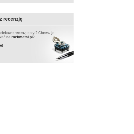
z recenzję
 ciekawe recenzje płyt? Chcesz je
ować na
rockmetal.pl
?
ę!