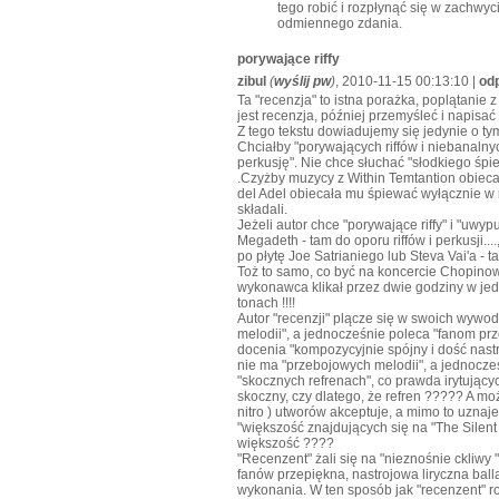
tego robić i rozpłynąć się w zachwyc
odmiennego zdania.
porywające riffy
zibul
(
wyślij pw
)
, 2010-11-15 00:13:10 |
od
Ta "recenzja" to istna porażka, poplątanie
jest recenzja, później przemyśleć i napisać
Z tego tekstu dowiadujemy się jedynie o tym
Chciałby "porywających riffów i niebanaln
perkusję". Nie chce słuchać "słodkiego śpie
.Czyżby muzycy z Within Temtantion obiecal
del Adel obiecała mu śpiewać wyłącznie w 
składali.
Jeżeli autor chce "porywające riffy" i "uw
Megadeth - tam do oporu riffów i perkusji..
po płytę Joe Satrianiego lub Steva Vai'a - ta
Toż to samo, co być na koncercie Chopinowsk
wykonawca klikał przez dwie godziny w jedn
tonach !!!!
Autor "recenzji" plącze się w swoich wywod
melodii", a jednocześnie poleca "fanom p
docenia "kompozycyjnie spójny i dość nastr
nie ma "przebojowych melodii", a jednocześ
"skocznych refrenach", co prawda irytującyc
skoczny, czy dlatego, że refren ????? A moż
nitro ) utworów akceptuje, a mimo to uznaje 
"większość znajdujących się na "The Silent
większość ????
"Recenzent" żali się na "nieznośnie ckliwy 
fanów przepiękna, nastrojowa liryczna ball
wykonania. W ten sposób jak "recenzent" roz