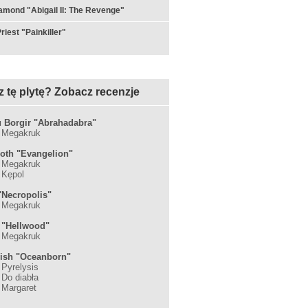
amond "Abigail II: The Revenge"
riest "Painkiller"
z tę plytę? Zobacz recenzje
Borgir "Abrahadabra"
: Megakruk
th "Evangelion"
: Megakruk
 Kępol
"Necropolis"
: Megakruk
 "Hellwood"
: Megakruk
ish "Oceanborn"
 Pyrelysis
 Do diabła
: Margaret