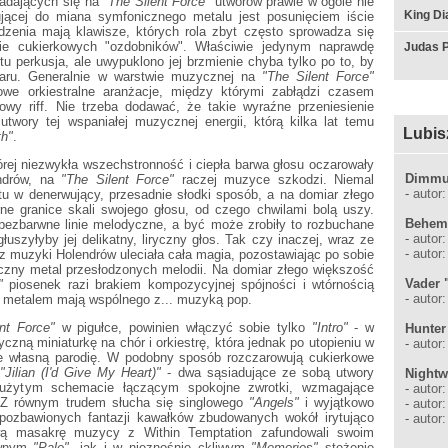
ładających się na
"The Silent Force"
utworów prawie w ogóle nie
King Di
rującej do miana symfonicznego metalu jest posunięciem iście
zenia mają klawisze, których rola zbyt często sprowadza się
śnie cukierkowych "ozdobników". Właściwie jedynym naprawdę
Judas P
tu perkusja, ale uwypuklono jej brzmienie chyba tylko po to, by
żaru. Generalnie w warstwie muzycznej na
"The Silent Force"
owe orkiestralne aranżacje, między którymi zabłądzi czasem
wy riff. Nie trzeba dodawać, że takie wyraźne przeniesienie
twory tej wspaniałej muzycznej energii, którą kilka lat temu
Lubis
th"
.
órej niezwykła wszechstronność i ciepła barwa głosu oczarowały
Dimmu 
ndrów, na
"The Silent Force"
raczej muzyce szkodzi. Niemal
-
autor
tu w denerwujący, przesadnie słodki sposób, a na domiar złego
e granice skali swojego głosu, od czego chwilami bolą uszy.
Behemo
bezbarwne linie melodyczne, a być może zrobiły to rozbuchane
-
autor
głuszyłyby jej delikatny, liryczny głos. Tak czy inaczej, wraz ze
-
autor:
 z muzyki Holendrów uleciała cała magia, pozostawiając po sobie
zny metal przesłodzonych melodii. Na domiar złego większość
Vader 
"
piosenek razi brakiem kompozycyjnej spójności i wtórnością
-
autor
 metalem mają wspólnego z... muzyką pop.
nt Force"
w pigułce, powinien włączyć sobie tylko
"Intro"
- w
Hunter
zną miniaturkę na chór i orkiestrę, która jednak po utopieniu w
-
autor
e własną parodię. W podobny sposób rozczarowują cukierkowe
"Jilian (I'd Give My Heart)"
- dwa sąsiadujące ze sobą utwory
Nightw
zużytym schemacie łączącym spokojne zwrotki, wzmagające
-
autor:
n. Z równym trudem słucha się singlowego
"Angels"
i wyjątkowo
-
autor:
pozbawionych fantazji kawałków zbudowanych wokół irytująco
-
autor
wą masakrę muzycy z Within Temptation zafundowali swoim
rwnym
"Pale"
, jak i w nieznośnie ckliwym
"Memories"
stężenie