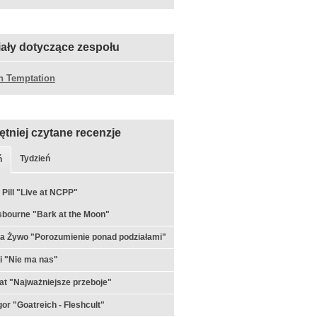
iały dotyczące zespołu
n Temptation
ętniej czytane recenzje
Tydzień
ń
 Pill "Live at NCPP"
bourne "Bark at the Moon"
a Żywo "Porozumienie ponad podziałami"
i "Nie ma nas"
t "Najważniejsze przeboje"
or "Goatreich - Fleshcult"