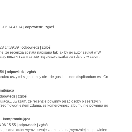
11-06 14:47:14 |
odpowiedz
|
zgłoś
-28 14:39:39 |
odpowiedz
|
zgłoś
e, że recenzja została napisana tak jak by jej autor szukał w WT
jąc muzyki i zamiast się nią cieszyć szuka pan dziury w całym.
:59 |
odpowiedz
|
zgłoś
od cukru uszy mi się polepiły ale...de gustibus non dispitandum est. Co
omitująca
dpowiedz
|
zgłoś
tująca... uważam, że recenzje powinny pisać osoby o szerszych
przedmówcy jestem zdania, że komercyjność albumu nie powinna go
... kompromitująca
6 06:15:55 |
odpowiedz
|
zgłoś
napisana, autor wyraził swoje zdanie ale najwyraźniej nie powinien