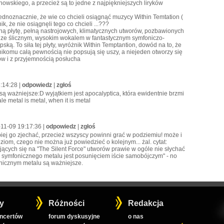
owskiego, a przecież są to jedne z najpiękniejszych liryków
jednoznacznie, że wie co chcieli osiągnąć muzycy Within Temtation (
, że nie osiągnęli tego co chcieli ...???
ną płytę, pełną nastrojowych, klimatycznych utworów, pozbawionych
le ze ślicznym, wysokim wokalem w fantastycznym symfoniczo-
. To siła tej płyty, wyróżnik Within Temptantion, dowód na to, że
nikomu całą pewnością nie popsują się uszy, a niejeden otworzy się
ów i z przyjemnością posłucha
8:14:28 |
odpowiedz
|
zgłoś
y są ważniejsze:D wyjątkiem jest apocalyptica, która ewidentnie brzmi
e metal is metal, when it is metal
-11-09 19:17:36 |
odpowiedz
|
zgłoś
lepiej go zjechać, przecież wszyscy powinni grać w podziemiu! może i
iom, czego nie można już powiedzieć o kolejnym... żal. cytat:
jących się na "The Silent Force" utworów prawie w ogóle nie słychać
ana symfonicznego metalu jest posunięciem iście samobójczym" - no
onicznym metalu są ważniejsze.
y
Różności
Redakcja
oncertów
forum dyskusyjne
o nas