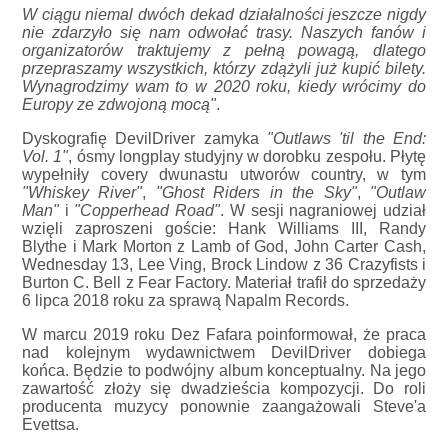
W ciągu niemal dwóch dekad działalności jeszcze nigdy
nie zdarzyło się nam odwołać trasy. Naszych fanów i
organizatorów traktujemy z pełną powagą, dlatego
przepraszamy wszystkich, którzy zdążyli już kupić bilety.
Wynagrodzimy wam to w 2020 roku, kiedy wrócimy do
Europy ze zdwojoną mocą"
.
Dyskografię DevilDriver zamyka
"Outlaws 'til the End:
Vol. 1"
, ósmy longplay studyjny w dorobku zespołu. Płytę
wypełniły covery dwunastu utworów country, w tym
"Whiskey River"
,
"Ghost Riders in the Sky"
,
"Outlaw
Man"
i
"Copperhead Road"
. W sesji nagraniowej udział
wzięli zaproszeni goście: Hank Williams III, Randy
Blythe i Mark Morton z Lamb of God, John Carter Cash,
Wednesday 13, Lee Ving, Brock Lindow z 36 Crazyfists i
Burton C. Bell z Fear Factory. Materiał trafił do sprzedaży
6 lipca 2018 roku za sprawą Napalm Records.
W marcu 2019 roku Dez Fafara poinformował, że praca
nad kolejnym wydawnictwem DevilDriver dobiega
końca. Będzie to podwójny album konceptualny. Na jego
zawartość złoży się dwadzieścia kompozycji. Do roli
producenta muzycy ponownie zaangażowali Steve'a
Evettsa.