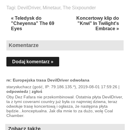
Tagi:
DevilDriver
,
Minetaur
,
The Sixpounder
« Teledysk do
Koncertowy klip do
"Cheyenna" The 69
"Krwi" In Twilight's
Eyes
Embrace »
Komentarze
Dodaj komentarz »
re: Europejska trasa DevilDriver odwołana
starysłuchacz (gość, IP: 79.186.135.*), 2019-08-01 17:59:26 |
odpowiedz
|
zgłoś
Oby Dez Fafara nie przekombinował. Ostatnia płyta DevilDriver,
ta z tymi coverami country już była co najmniej dziwna, teraz
odwołuje trasę koncertową i ogłasza, że następna płyta
będzie...konceptualna. Jak dla mnie to za dużo, wolę Coal
Chamber.
Zobacz także