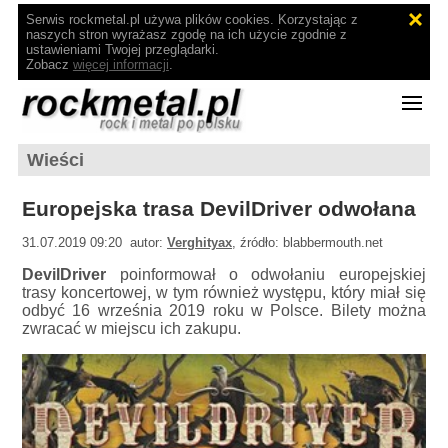
Serwis rockmetal.pl używa plików cookies. Korzystając z
naszych stron wyrażasz zgodę na ich użycie zgodnie z
ustawieniami Twojej przeglądarki.
Zobacz
więcej informacji
.
Wieści
Europejska trasa DevilDriver odwołana
31.07.2019 09:20 autor:
Verghityax
, źródło: blabbermouth.net
DevilDriver
poinformował o odwołaniu europejskiej
trasy koncertowej, w tym również występu, który miał się
odbyć 16 września 2019 roku w Polsce. Bilety można
zwracać w miejscu ich zakupu.