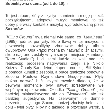
Subiektywna ocena (od 1 do 10):
8
To jest album, który z czystym sumieniem mogę polecić
początkującemu adeptowi muzyki metalowej, to też
dobry pierwszy kontakt z muzyką wyprodukowaną przez
Saxonów
.
"Killing Ground"
trwa niemal tyle samo, co
"Metalhead"
(1999), jednak pomysły, które tkwią w tej muzyce, z
pewnością pozwoliłyby zbudować dobry album
dwupłytowy. Oba krążki można by nazwać bliźniaczymi,
skoro nagrane zostały w tym samym miejscu (Hamburg,
"Karo Studios") i ci sami ludzie czuwali nad ich
realizacją: procesem nagrywania zajęli się Nikolo
Kotzev i Charly Bauerfeind, etapem produkcji Biff Byford
z pomocą kumpli z zespołu, a prace graficzne ponownie
zlecono Paulowi Raymondowi Gregory'emu. Płyty
można nazwać bliźniaczymi również dlatego, że w
pewnym momencie były nawet sprzedawane we
wspólnym opakowaniu. Okładka
"Killing Ground"
jest
bardziej minimalistyczna niż do
"Metalhead"
, ale też
bardziej sugestywna. Na czerwonym tle dumnie
prezentuje się logo Saxon, poniżej złocisty hełm, a u
dołu - tytuł płyty. Niby nic takiego, a przyciąga wzrok, a