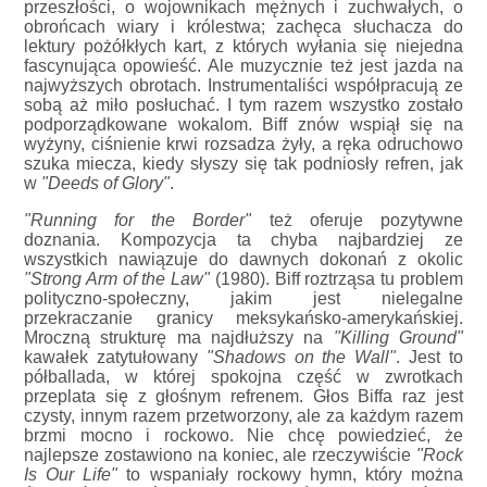
przeszłości, o wojownikach mężnych i zuchwałych, o
obrońcach wiary i królestwa; zachęca słuchacza do
lektury pożółkłych kart, z których wyłania się niejedna
fascynująca opowieść. Ale muzycznie też jest jazda na
najwyższych obrotach. Instrumentaliści współpracują ze
sobą aż miło posłuchać. I tym razem wszystko zostało
podporządkowane wokalom. Biff znów wspiął się na
wyżyny, ciśnienie krwi rozsadza żyły, a ręka odruchowo
szuka miecza, kiedy słyszy się tak podniosły refren, jak
w
"Deeds of Glory"
.
"Running for the Border"
też oferuje pozytywne
doznania. Kompozycja ta chyba najbardziej ze
wszystkich nawiązuje do dawnych dokonań z okolic
"Strong Arm of the Law"
(1980). Biff roztrząsa tu problem
polityczno-społeczny, jakim jest nielegalne
przekraczanie granicy meksykańsko-amerykańskiej.
Mroczną strukturę ma najdłuższy na
"Killing Ground"
kawałek zatytułowany
"Shadows on the Wall"
. Jest to
półballada, w której spokojna część w zwrotkach
przeplata się z głośnym refrenem. Głos Biffa raz jest
czysty, innym razem przetworzony, ale za każdym razem
brzmi mocno i rockowo. Nie chcę powiedzieć, że
najlepsze zostawiono na koniec, ale rzeczywiście
"Rock
Is Our Life"
to wspaniały rockowy hymn, który można