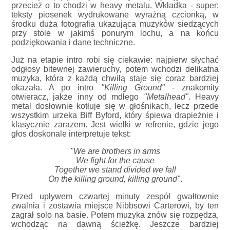
przecież o to chodzi w heavy metalu. Wkładka - super:
teksty piosenek wydrukowane wyraźną czcionką, w
środku duża fotografia ukazująca muzyków siedzących
przy stole w jakimś ponurym lochu, a na końcu
podziękowania i dane techniczne.
Już na etapie intro robi się ciekawie: najpierw słychać
odgłosy bitewnej zawieruchy, potem wchodzi delikatna
muzyka, która z każdą chwilą staje się coraz bardziej
okazała. A po intro
"Killing Ground"
- znakomity
otwieracz, jakże inny od mdłego
"Metalhead"
. Heavy
metal dosłownie kotłuje się w głośnikach, lecz przede
wszystkim urzeka Biff Byford, który śpiewa drapieżnie i
klasycznie zarazem. Jest wielki w refrenie, gdzie jego
głos doskonale interpretuje tekst:
"We are brothers in arms
We fight for the cause
Together we stand divided we fall
On the killing ground, killing ground"
.
Przed upływem czwartej minuty zespół gwałtownie
zwalnia i zostawia miejsce Nibbsowi Carterowi, by ten
zagrał solo na basie. Potem muzyka znów się rozpędza,
wchodząc na dawną ścieżkę. Jeszcze bardziej