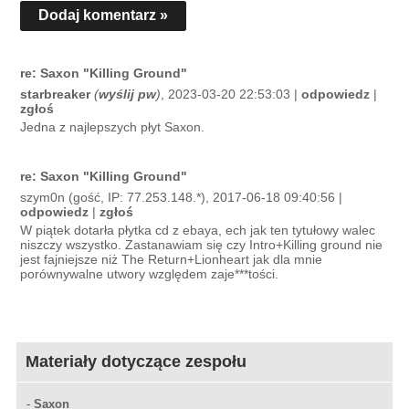
Dodaj komentarz »
re: Saxon "Killing Ground"
starbreaker
(
wyślij pw
)
, 2023-03-20 22:53:03 |
odpowiedz
|
zgłoś
Jedna z najlepszych płyt Saxon.
re: Saxon "Killing Ground"
szym0n (gość, IP: 77.253.148.*), 2017-06-18 09:40:56 |
odpowiedz
|
zgłoś
W piątek dotarła płytka cd z ebaya, ech jak ten tytułowy walec
niszczy wszystko. Zastanawiam się czy Intro+Killing ground nie
jest fajniejsze niż The Return+Lionheart jak dla mnie
porównywalne utwory względem zaje***tości.
Materiały dotyczące zespołu
-
Saxon