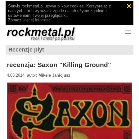
Serwis rockmetal.pl używa plików cookies. Korzystając z
naszych stron wyrażasz zgodę na ich użycie zgodnie z
ustawieniami Twojej przeglądarki.
Zobacz
więcej informacji
.
Recenzje płyt
recenzja: Saxon "Killing Ground"
4.03.2014 autor:
Mikele Janicjusz