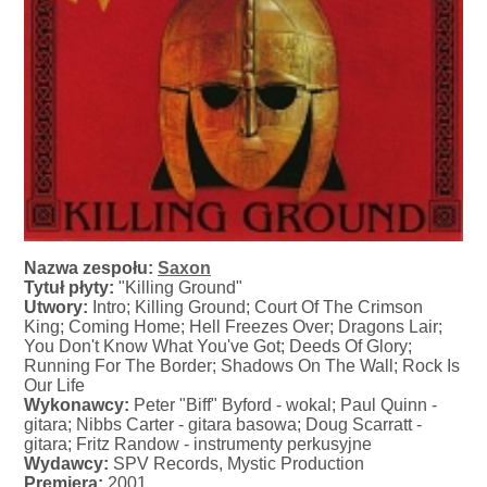
Nazwa zespołu:
Saxon
Tytuł płyty:
"Killing Ground"
Utwory:
Intro; Killing Ground; Court Of The Crimson
King; Coming Home; Hell Freezes Over; Dragons Lair;
You Don't Know What You've Got; Deeds Of Glory;
Running For The Border; Shadows On The Wall; Rock Is
Our Life
Wykonawcy:
Peter "Biff" Byford - wokal; Paul Quinn -
gitara; Nibbs Carter - gitara basowa; Doug Scarratt -
gitara; Fritz Randow - instrumenty perkusyjne
Wydawcy:
SPV Records, Mystic Production
Premiera:
2001