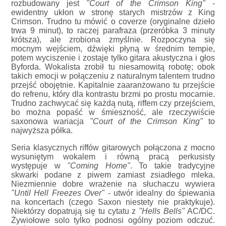
rozbudowany jest
"Court of the Crimson King"
-
ewidentny ukłon w stronę starych mistrzów z King
Crimson. Trudno tu mówić o coverze (oryginalne dzieło
trwa 9 minut), to raczej parafraza (przeróbka 3 minuty
krótsza), ale zrobiona zmyślnie. Rozpoczyna się
mocnym wejściem, dźwięki płyną w średnim tempie,
potem wyciszenie i zostaje tylko gitara akustyczna i głos
Byforda. Wokalista zrobił tu niesamowitą robotę; obok
takich emocji w połączeniu z naturalnym talentem trudno
przejść obojętnie. Kapitalnie zaaranżowano tu przejście
do refrenu, który dla kontrastu brzmi po prostu mocarnie.
Trudno zachwycać się każdą nutą, riffem czy przejściem,
bo można popaść w śmieszność, ale rzeczywiście
saxonowa wariacja
"Court of the Crimson King"
to
najwyższa półka.
Seria klasycznych riffów gitarowych połączona z mocno
wysuniętym wokalem i równą pracą perkusisty
występuje w
"Coming Home"
. To takie tradycyjne
skwarki podane z piwem zamiast zsiadłego mleka.
Niezmiennie dobre wrażenie na słuchaczu wywiera
"Until Hell Freezes Over"
- utwór idealny do śpiewania
na koncertach (czego Saxon niestety nie praktykuje).
Niektórzy dopatrują się tu cytatu z
"Hells Bells"
AC/DC.
Żywiołowe solo tylko podnosi ogólny poziom odczuć.