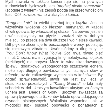
Myśl zawarta w tekście koncentruje się na pewnych
trudnościach życiowych, lecz
"prędzej piekło zamarznie"
(zgodnie z tytułem) niż zespół podda się przeciwnościom
losu. Cóż, zawsze warto walczyć do końca.
"Dragons Lair"
to wielki przebój tego krążka. Jest to
wizytówka włożona do kieszeni marynarki, w każdej
chwili gotowa, by właściciel ją okazał. Na pewno jest ten
utwór najszybszy na płycie i znalazł się w dobrym
miejscu, bo przedziela dwa dłuższe i wolniejsze kawałki.
Biff pięknie akcentuje tu poszczególne wersy, popisując
się rockowym vibratem. Utwór siódmy o długim tytule
"You Don't Know What You've Got"
trwa równo pięć
minut. Chociaż ma intrygującą linię melodyczną, to jakoś
(niektórych) nie porywa. Może to wina skandowanego
śpiewu, dodatkowo wzbogaconego sztucznym echem,
może zbyt długiego powtarzania tych samych słów w
refrenie, aż do całkowitego wyciszenia w końcówce. By
oddać sprawiedliwość, utwór nie jest zły, lecz w
stosunku do pozostałych z
"Killing Ground"
to taki mały
schodek w dół. Uroczym kawałkiem ukrytym za ósmym
uchem jest "Deeds of Glory", uroczym zwłaszcza za
sprawą typowego dla Saxonów tekstu opowiadającego o
czynach historycznych. Wokalista wspomina, jak w
młodości lubił słuchać opowieści o bohaterach z