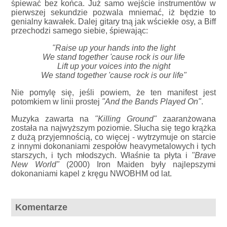
śpiewać bez końca. Już samo wejście instrumentów w
pierwszej sekundzie pozwala mniemać, iż będzie to
genialny kawałek. Dalej gitary tną jak wściekłe osy, a Biff
przechodzi samego siebie, śpiewając:
"Raise up your hands into the light
We stand together 'cause rock is our life
Lift up your voices into the night
We stand together 'cause rock is our life"
Nie pomylę się, jeśli powiem, że ten manifest jest
potomkiem w linii prostej
"And the Bands Played On"
.
Muzyka zawarta na
"Killing Ground"
zaaranżowana
została na najwyższym poziomie. Słucha się tego krążka
z dużą przyjemnością, co więcej - wytrzymuje on starcie
z innymi dokonaniami zespołów heavymetalowych i tych
starszych, i tych młodszych. Właśnie ta płyta i
"Brave
New World"
(2000) Iron Maiden były najlepszymi
dokonaniami kapel z kręgu NWOBHM od lat.
Komentarze