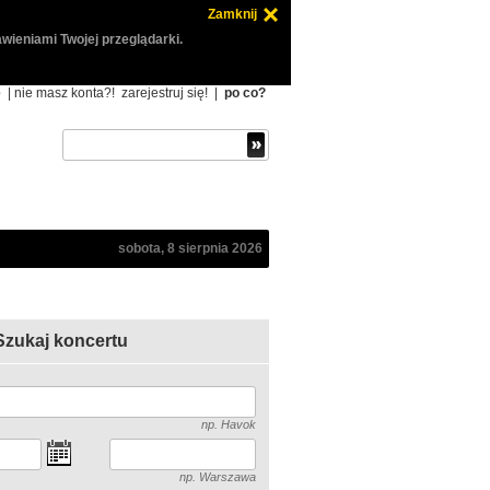
Zamknij
wieniami Twojej przeglądarki.
ę
| nie masz konta?!
zarejestruj się!
|
po co?
sobota, 8 sierpnia 2026
Szukaj koncertu
np. Havok
np. Warszawa