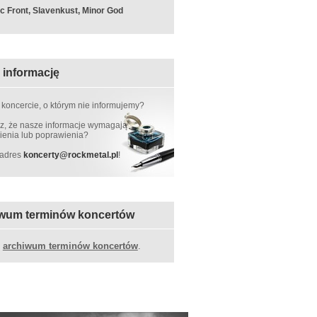
c Front, Slavenkust, Minor God
 informację
 koncercie, o którym nie informujemy?
, że nasze informacje wymagają
ienia lub poprawienia?
 adres
koncerty
@
rockmetal.pl
!
wum terminów koncertów
z
archiwum terminów koncertów
.