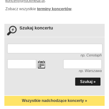
koncerty
@
rockmetal.pl
.
Zobacz wszystkie
terminy koncertów
.
Szukaj koncertu
np. Cenotaph
np. Warszawa
Wszystkie nadchodzące koncerty »