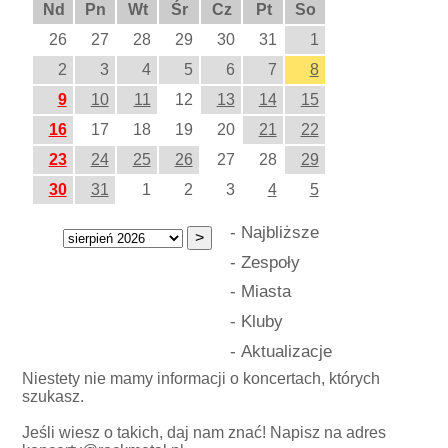
Nd
Pn
Wt
Śr
Cz
Pt
So
26
27
28
29
30
31
1
2
3
4
5
6
7
8
9
10
11
12
13
14
15
16
17
18
19
20
21
22
23
24
25
26
27
28
29
30
31
1
2
3
4
5
-
Najbliższe
-
Zespoły
-
Miasta
-
Kluby
-
Aktualizacje
Niestety nie mamy informacji o koncertach, których
szukasz.
Jeśli wiesz o takich, daj nam znać! Napisz na adres