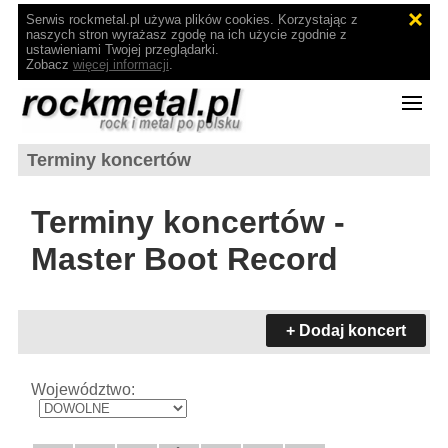
Serwis rockmetal.pl używa plików cookies. Korzystając z
naszych stron wyrażasz zgodę na ich użycie zgodnie z
ustawieniami Twojej przeglądarki.
Zobacz
więcej informacji
.
Terminy koncertów
Terminy koncertów -
Master Boot Record
+ Dodaj koncert
Województwo: