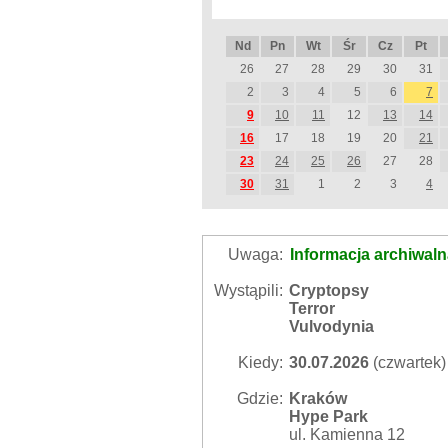
Nd
Pn
Wt
Śr
Cz
Pt
26
27
28
29
30
31
2
3
4
5
6
7
9
10
11
12
13
14
16
17
18
19
20
21
23
24
25
26
27
28
30
31
1
2
3
4
Uwaga:
Informacja archiwal
Wystąpili:
Cryptopsy
Terror
Vulvodynia
Kiedy:
30.07.2026
(czwartek)
Gdzie:
Kraków
Hype Park
ul. Kamienna 12