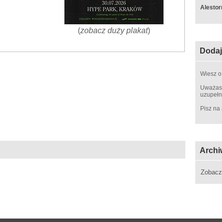
Alestor
(
zobacz duży plakat
)
Dodaj
Wiesz o
Uważasz
uzupełn
Pisz na
Archi
Zobac