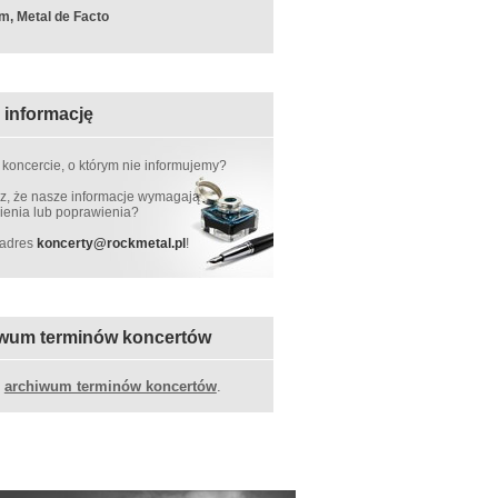
m, Metal de Facto
 informację
 koncercie, o którym nie informujemy?
, że nasze informacje wymagają
ienia lub poprawienia?
 adres
koncerty
@
rockmetal.pl
!
wum terminów koncertów
z
archiwum terminów koncertów
.