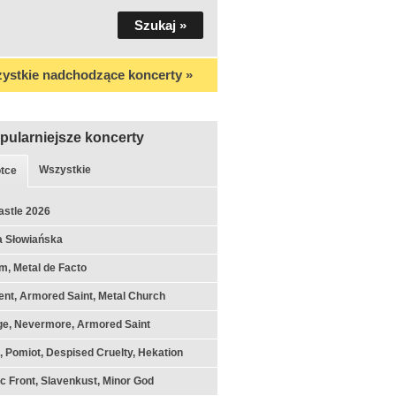
ystkie nadchodzące koncerty »
pularniejsze koncerty
Wszystkie
tce
astle 2026
a Słowiańska
m, Metal de Facto
nt, Armored Saint, Metal Church
ge, Nevermore, Armored Saint
k, Pomiot, Despised Cruelty, Hekation
c Front, Slavenkust, Minor God