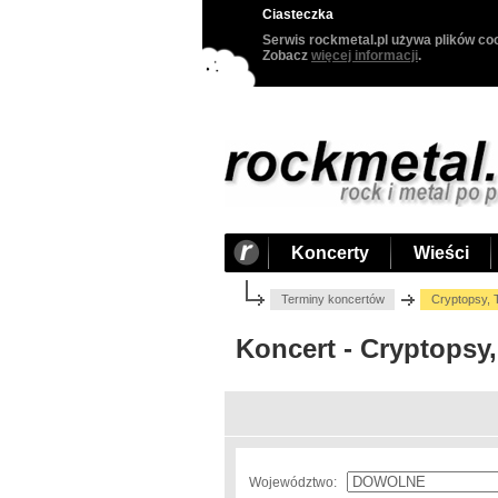
Ciasteczka
Serwis rockmetal.pl używa plików coo
Zobacz
więcej informacji
.
Koncerty
Wieści
Terminy koncertów
Cryptopsy, T
Koncert - Cryptopsy,
Województwo: