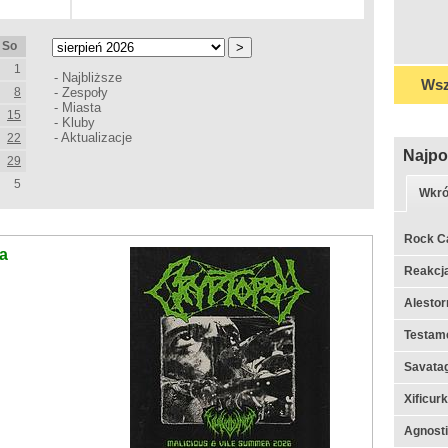
So
1
-
Najbliższe
Wsz
8
-
Zespoły
-
Miasta
15
-
Kluby
-
Aktualizacje
22
Najpo
29
5
Wkró
Rock C
na
Reakcj
Alestor
Testame
Savata
Xificur
Agnosti