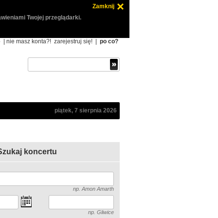
Zamknij
wieniami Twojej przeglądarki.
ę
| nie masz konta?!
zarejestruj się!
|
po co?
piątek, 7 sierpnia 2026
Szukaj koncertu
np. Amon Amarth
np. Gliwice