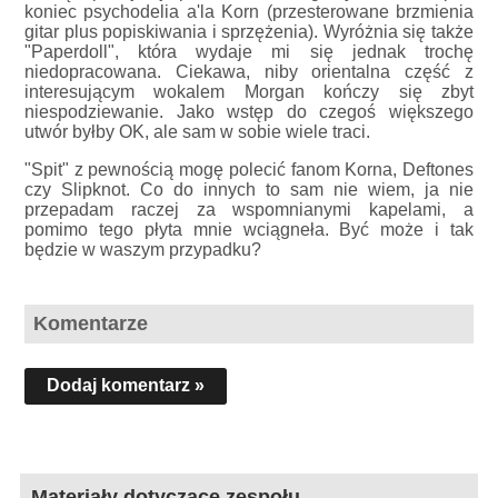
koniec psychodelia a'la Korn (przesterowane brzmienia
gitar plus popiskiwania i sprzężenia). Wyróżnia się także
"Paperdoll", która wydaje mi się jednak trochę
niedopracowana. Ciekawa, niby orientalna część z
interesującym wokalem Morgan kończy się zbyt
niespodziewanie. Jako wstęp do czegoś większego
utwór byłby OK, ale sam w sobie wiele traci.
"Spit" z pewnością mogę polecić fanom Korna, Deftones
czy Slipknot. Co do innych to sam nie wiem, ja nie
przepadam raczej za wspomnianymi kapelami, a
pomimo tego płyta mnie wciągneła. Być może i tak
będzie w waszym przypadku?
Komentarze
Dodaj komentarz »
Materiały dotyczące zespołu