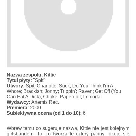
Nazwa zespołu:
Kittie
Tytuł płyty:
"Spit"
Utwory:
Spit; Charlotte; Suck; Do You Think I'm A
Whore; Brackish; Jonny; Trippin'; Raven; Get Off (You
Can Eat A Dick); Choke; Paperdoll; Immortal
Wydawcy:
Artemis Rec.
Premiera:
2000
Subiektywna ocena (od 1 do 10):
6
Wbrew temu co sugeruje nazwa, Kittie nie jest kolejnym
girlsbandem. To, co tworzą te cztery panny, lokuje się