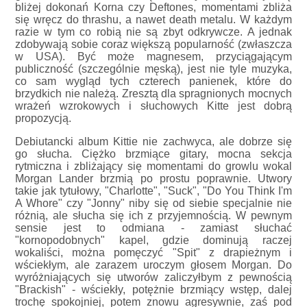
bliżej dokonań Korna czy Deftones, momentami zbliża
się wręcz do thrashu, a nawet death metalu. W każdym
razie w tym co robią nie są zbyt odkrywcze. A jednak
zdobywają sobie coraz większą popularność (zwłaszcza
w USA). Być może magnesem, przyciągającym
publiczność (szczególnie męską), jest nie tyle muzyka,
co sam wygląd tych czterech panienek, które do
brzydkich nie należą. Zresztą dla spragnionych mocnych
wrażeń wzrokowych i słuchowych Kitte jest dobrą
propozycją.
Debiutancki album Kittie nie zachwyca, ale dobrze się
go słucha. Ciężko brzmiące gitary, mocna sekcja
rytmiczna i zbliżający się momentami do growlu wokal
Morgan Lander brzmią po prostu poprawnie. Utwory
takie jak tytułowy, "Charlotte", "Suck", "Do You Think I'm
A Whore" czy "Jonny" niby się od siebie specjalnie nie
różnią, ale słucha się ich z przyjemnością. W pewnym
sensie jest to odmiana - zamiast słuchać
"kornopodobnych" kapel, gdzie dominują raczej
wokaliści, można pomęczyć "Spit" z drapieżnym i
wściekłym, ale zarazem uroczym głosem Morgan. Do
wyróżniających się utworów zaliczyłbym z pewnością
"Brackish" - wściekły, potężnie brzmiący wstęp, dalej
trochę spokojniej, potem znowu agresywnie, zaś pod