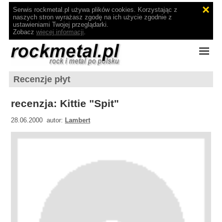
Serwis rockmetal.pl używa plików cookies. Korzystając z
naszych stron wyrażasz zgodę na ich użycie zgodnie z
ustawieniami Twojej przeglądarki.
Zobacz
więcej informacji
.
Recenzje płyt
recenzja: Kittie "Spit"
28.06.2000 autor:
Lambert