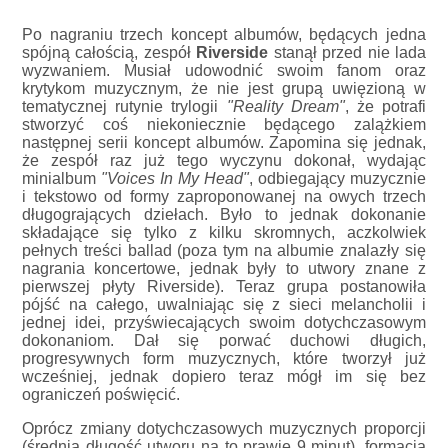
Po nagraniu trzech koncept albumów, będących jedna
spójną całością, zespół
Riverside
stanął przed nie lada
wyzwaniem. Musiał udowodnić swoim fanom oraz
krytykom muzycznym, że nie jest grupą uwięzioną w
tematycznej rutynie trylogii
"Reality Dream"
, że potrafi
stworzyć coś niekoniecznie będącego zalążkiem
następnej serii koncept albumów. Zapomina się jednak,
że zespół raz już tego wyczynu dokonał, wydając
minialbum
"Voices In My Head"
, odbiegający muzycznie
i tekstowo od formy zaproponowanej na owych trzech
długogrających dziełach. Było to jednak dokonanie
składające się tylko z kilku skromnych, aczkolwiek
pełnych treści ballad (poza tym na albumie znalazły się
nagrania koncertowe, jednak były to utwory znane z
pierwszej płyty Riverside). Teraz grupa postanowiła
pójść na całego, uwalniając się z sieci melancholii i
jednej idei, przyświecających swoim dotychczasowym
dokonaniom. Dał się porwać duchowi długich,
progresywnych form muzycznych, które tworzył już
wcześniej, jednak dopiero teraz mógł im się bez
ograniczeń poświęcić.
Oprócz zmiany dotychczasowych muzycznych proporcji
(średnia długość utworu na to prawie 9 minut), formacja