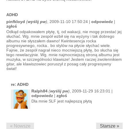
ADHD
pinfkloyd
(
wyślij pw
)
, 2009-11-10 17:50:24 |
odpowiedz
|
zgłoś
Odkąd odpakowałem płytę, tj, od wakacji, nie mogę przestać jej
słuchać. Wg. mnie zespół wzbił się na wyżyny i tak dobrego
albumu nie słyszałem dawno! Kwintesencja rocka
progresywnego, rocka.. bo stylów na płycie słychać wiele.
Fajnie, że zespół nagrał nieco mocniejszą płytę, bo słucha się
tego rewelacyjnie. Wg. mnie najmocniejszą stroną albumu jest
muzyka, w szczególności klawisze! Jestem raczej zwolennikiem
gitar, ale klawiszowiec poruszył z posag cały progresywny
świat!
re: ADHD
Ralph84
(
wyślij pw
)
, 2009-11-29 16:23:01 |
odpowiedz
|
zgłoś
Dla mnie SLF jest najlepszą płytą
« Nowsze
Starsze »