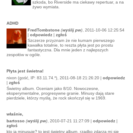
szkoda, bo Riverside ma ciekawy repertuar, a na
żywo wymiata.
ADHD
FredTombstone
(
wyślij pw
)
, 2011-10-06 12:25:54
|
odpowiedz
|
zgłoś
Szczerze przyznam że nie kumam pierwszego
kawałka totalnie, to reszta płyta jest po prostu
fantastyczna. Dla mnie jeden z najlepszych
zespołów w ogóle.
Płyta jest świetna!
nixon (gość, IP: 83.11.74.*), 2011-08-18 21:26:20 |
odpowiedz
|
zgłoś
Świetny album. Oceniam jako 8/10. Nowoczesne,
eksperymentalne, progresywne granie. Minusy dają stare
pierdziele, którzy myślą, że rock skończył się w 1969.
właśnie,
bartosso
(
wyślij pw
)
, 2010-07-21 11:27:09 |
odpowiedz
|
zgłoś
kto ja minusuje? to jest świetny album, rzadko zdarza mi się