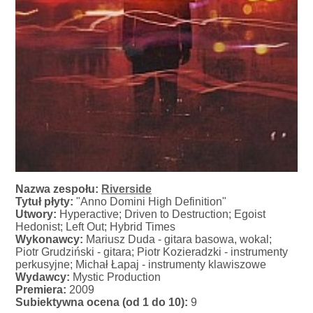
Nazwa zespołu:
Riverside
Tytuł płyty:
"Anno Domini High Definition"
Utwory:
Hyperactive; Driven to Destruction; Egoist
Hedonist; Left Out; Hybrid Times
Wykonawcy:
Mariusz Duda - gitara basowa, wokal;
Piotr Grudziński - gitara; Piotr Kozieradzki - instrumenty
perkusyjne; Michał Łapaj - instrumenty klawiszowe
Wydawcy:
Mystic Production
Premiera:
2009
Subiektywna ocena (od 1 do 10):
9