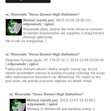
re: Riverside "Anno Domini High Definition"
Wolrad
(
wyślij pw
)
, 2013-12-06 18:38:18 |
odpowiedz
|
zgłoś
Wspaniała płyta, jedyny dla mnie minus to czasami
za bardzo klawiszowiec się zapędza, a mają bardzo
dobrego gitarzystę.
Ale to tak na marginesie :)
re: Riverside "Anno Domini High Definition"
Zbigniew Synopa (gość, IP: 178.37.11.*), 2013-12-06 10:04:49
|
odpowiedz
|
zgłoś
Faktycznie dobrym album i dobry zespół. cieszę się, bo już
dawno przestałem wierzyć w polską muzykę rockową, nie licząc
kilku wykonawców niszowych np. Behemota. Po części to tez
jest nisza, ale jednak znacznie większa niż death metal.
re: Riverside "Anno Domini High Definition"
Wolrad
(
wyślij pw
)
, 2013-12-07 14:10:00 |
odpowiedz
|
zgłoś
Niestety to Behemoth jest bardziej znany, a