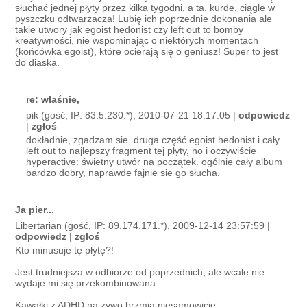
słuchać jednej płyty przez kilka tygodni, a ta, kurde, ciągle w
pyszczku odtwarzacza! Lubię ich poprzednie dokonania ale
takie utwory jak egoist hedonist czy left out to bomby
kreatywności, nie wspominając o niektórych momentach
(końcówka egoist), które ocierają się o geniusz! Super to jest
do diaska.
re: właśnie,
pik (gość, IP: 83.5.230.*), 2010-07-21 18:17:05 |
odpowiedz
|
zgłoś
dokładnie, zgadzam sie. druga część egoist hedonist i cały
left out to najlepszy fragment tej płyty, no i oczywiście
hyperactive: świetny utwór na początek. ogólnie cały album
bardzo dobry, naprawde fajnie sie go słucha.
Ja pier...
Libertarian (gość, IP: 89.174.171.*), 2009-12-14 23:57:59 |
odpowiedz
|
zgłoś
Kto minusuje tę płytę?!
Jest trudniejsza w odbiorze od poprzednich, ale wcale nie
wydaje mi się przekombinowana.
Kawałki z ADHD na żywo brzmią niesamowicie.