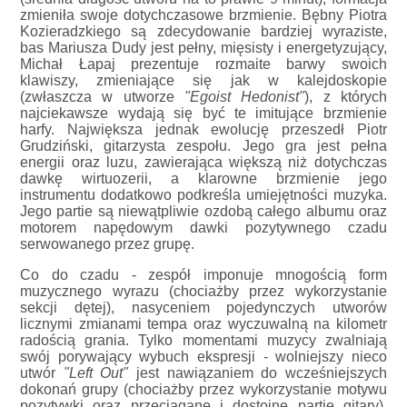
zmieniła swoje dotychczasowe brzmienie. Bębny Piotra
Kozieradzkiego są zdecydowanie bardziej wyraziste,
bas Mariusza Dudy jest pełny, mięsisty i energetyzujący,
Michał Łapaj prezentuje rozmaite barwy swoich
klawiszy, zmieniające się jak w kalejdoskopie
(zwłaszcza w utworze
"Egoist Hedonist"
), z których
najciekawsze wydają się być te imitujące brzmienie
harfy. Największa jednak ewolucję przeszedł Piotr
Grudziński, gitarzysta zespołu. Jego gra jest pełna
energii oraz luzu, zawierająca większą niż dotychczas
dawkę wirtuozerii, a klarowne brzmienie jego
instrumentu dodatkowo podkreśla umiejętności muzyka.
Jego partie są niewątpliwie ozdobą całego albumu oraz
motorem napędowym dawki pozytywnego czadu
serwowanego przez grupę.
Co do czadu - zespół imponuje mnogością form
muzycznego wyrazu (chociażby przez wykorzystanie
sekcji dętej), nasyceniem pojedynczych utworów
licznymi zmianami tempa oraz wyczuwalną na kilometr
radością grania. Tylko momentami muzycy zwalniają
swój porywający wybuch ekspresji - wolniejszy nieco
utwór
"Left Out"
jest nawiązaniem do wcześniejszych
dokonań grupy (chociażby przez wykorzystanie motywu
pozytywki oraz przeciągane i dostojne partie gitary).