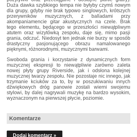
Duża dawka szybkiego tempa nie byłyby czymś nowym
dla grupy, gdyby nie brak typowo singlowych, krótszych
przerywników muzycznych, z balladami przy
akompaniamencie gitar akustycznych na czele. Brak
tego elementu, będącego w przeszłości niewątpliwym
atutem oraz wizytówką zespołu, daje się, mimo pasji
grania, odczuć. Niedosyt ten jednak nie burzy w sposób
drastyczny pasjonującego obrazu namalowanego
pięknymi, różnorodnymi, muzycznymi barwami.
Swoboda grania i korzystanie z dynamicznych form
muzycznej ekspresji to niewątpliwie zarówno zaleta
nowej płyty grupy Riverside, jak i odsłona kolejnej
muzycznej twarzy zespołu. Nie pozostaje nic innego, jak
trzymanie kciuków za to, by w poszukiwaniu innych
dźwiękowych dróg panowie zostali wierni swojemu
stylowi, by dalej nagrywali muzykę na bardzo wysokim,
wyznaczonym na pierwszej płycie, poziomie.
Komentarze
Dodaj komentarz »