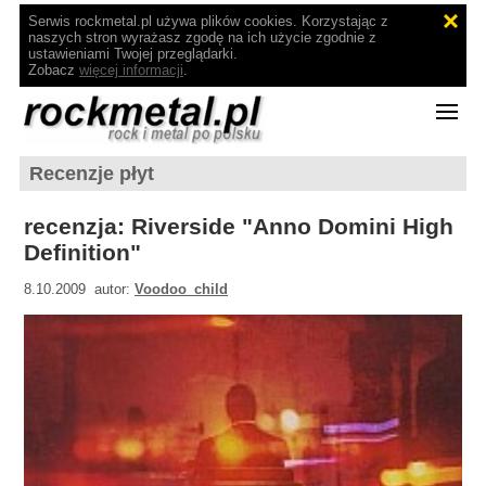
Serwis rockmetal.pl używa plików cookies. Korzystając z
naszych stron wyrażasz zgodę na ich użycie zgodnie z
ustawieniami Twojej przeglądarki.
Zobacz
więcej informacji
.
Recenzje płyt
recenzja: Riverside "Anno Domini High
Definition"
8.10.2009 autor:
Voodoo_child