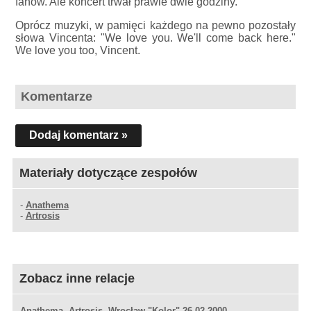
fanów. Ale koncert trwał prawie dwie godziny.
Oprócz muzyki, w pamięci każdego na pewno pozostały
słowa Vincenta: "We love you. We'll come back here."
We love you too, Vincent.
Komentarze
Dodaj komentarz »
Materiały dotyczące zespołów
-
Anathema
-
Artrosis
Zobacz inne relacje
Anathema, Artrosis, Wrocław "Kolor" 26.02.2000