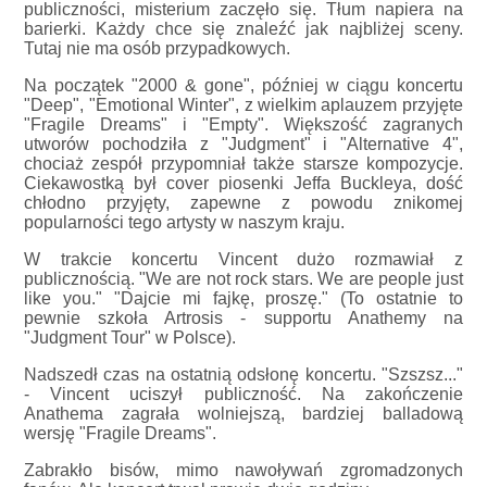
publiczności, misterium zaczęło się. Tłum napiera na
barierki. Każdy chce się znaleźć jak najbliżej sceny.
Tutaj nie ma osób przypadkowych.
Na początek "2000 & gone", później w ciągu koncertu
"Deep", "Emotional Winter", z wielkim aplauzem przyjęte
"Fragile Dreams" i "Empty". Większość zagranych
utworów pochodziła z "Judgment" i "Alternative 4",
chociaż zespół przypomniał także starsze kompozycje.
Ciekawostką był cover piosenki Jeffa Buckleya, dość
chłodno przyjęty, zapewne z powodu znikomej
popularności tego artysty w naszym kraju.
W trakcie koncertu Vincent dużo rozmawiał z
publicznością. "We are not rock stars. We are people just
like you." "Dajcie mi fajkę, proszę." (To ostatnie to
pewnie szkoła Artrosis - supportu Anathemy na
"Judgment Tour" w Polsce).
Nadszedł czas na ostatnią odsłonę koncertu. "Szszsz..."
- Vincent uciszył publiczność. Na zakończenie
Anathema zagrała wolniejszą, bardziej balladową
wersję "Fragile Dreams".
Zabrakło bisów, mimo nawoływań zgromadzonych