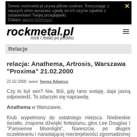
Serwis rockmetal.pl używa plików cookies. Korzystając z
naszych stron wyrażasz zgodę na ich użycie zgodnie z
ustawieniami Twojej przeglądarki.
Zobacz
więcej informacji
.
Relacje
relacja: Anathema, Artrosis, Warszawa
"Proxima" 21.02.2000
22.02.2000 autor:
Iwona Adamus
Czy to był sen? Nie. Ból, gdy rano wstaję, daje jasną
odpowiedź. To zdarzyło się naprawdę.
Anathema
w Warszawie.
Klub wypełniony do ostatniego miejsca. Niebieskie
światło, znajome dźwięki fortepianu, głos Lee Douglas i
"Parisienne Moonlight". Nareszcie, po długim
oczekiwaniu i narastającej niecierpliwości zgromadzonej