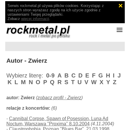
Serwis rockmetal.pl używa plików cookies. Korzystając z
naszych stron wyrażasz zgodę na ich użycie zgodnie z
ustawieniami Twojej przeglądarki.
Zobacz
więcej informacji
.
Autor - Zwierz
Wybierz literę:
0-9
A
B
C
D
E
F
G
H
I
J
K
L
M
N
O
P
Q
R
S
T
U
V
W
X
Y
Z
autor:
Zwierz
(
zobacz profil - Zwierz
)
relacje z koncertów:
(6)
-
Cannibal Corpse, Spawn of Posession, Luna Ad
Noctum, Warszawa "Proxima" 8.10.2004
(4.11.2004)
-
Claustrophobia, Poznan "Blues Bar", 21.03.1998