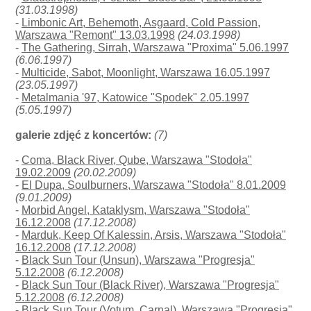
(31.03.1998)
-
Limbonic Art, Behemoth, Asgaard, Cold Passion,
Warszawa "Remont" 13.03.1998
(24.03.1998)
-
The Gathering, Sirrah, Warszawa "Proxima" 5.06.1997
(6.06.1997)
-
Multicide, Sabot, Moonlight, Warszawa 16.05.1997
(23.05.1997)
-
Metalmania '97, Katowice "Spodek" 2.05.1997
(5.05.1997)
galerie zdjęć z koncertów:
(7)
-
Coma, Black River, Qube, Warszawa "Stodoła"
19.02.2009
(20.02.2009)
-
El Dupa, Soulburners, Warszawa "Stodoła" 8.01.2009
(9.01.2009)
-
Morbid Angel, Kataklysm, Warszawa "Stodoła"
16.12.2008
(17.12.2008)
-
Marduk, Keep Of Kalessin, Arsis, Warszawa "Stodoła"
16.12.2008
(17.12.2008)
-
Black Sun Tour (Unsun), Warszawa "Progresja"
5.12.2008
(6.12.2008)
-
Black Sun Tour (Black River), Warszawa "Progresja"
5.12.2008
(6.12.2008)
-
Black Sun Tour (Votum, Carnal), Warszawa "Progresja"