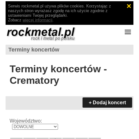
Serwis rockmetal.pl używa plików cookies. Korzystając z
naszych stron wyrażasz zgodę na ich użycie zgodnie z
ustawieniami Twojej przeglądarki.
Zobacz
więcej informacji
.
Terminy koncertów
Terminy koncertów -
Crematory
+ Dodaj koncert
Województwo: