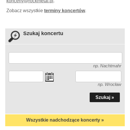
koncerty
@
rockmetal.pl
.
Zobacz wszystkie
terminy koncertów
.
Szukaj koncertu
np. Nachtmahr
np. Wrocław
Wszystkie nadchodzące koncerty »