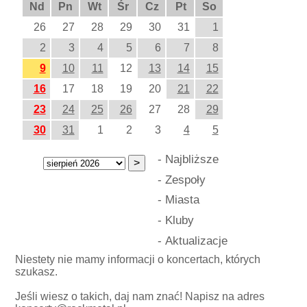
Nd
Pn
Wt
Śr
Cz
Pt
So
26
27
28
29
30
31
1
2
3
4
5
6
7
8
9
10
11
12
13
14
15
16
17
18
19
20
21
22
23
24
25
26
27
28
29
30
31
1
2
3
4
5
-
Najbliższe
-
Zespoły
-
Miasta
-
Kluby
-
Aktualizacje
Niestety nie mamy informacji o koncertach, których
szukasz.
Jeśli wiesz o takich, daj nam znać! Napisz na adres