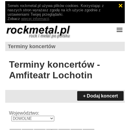
Serwis rockmetal.pl używa plików cookies. Korzystając z
naszych stron wyrażasz zgodę na ich użycie zgodnie z
ustawieniami Twojej przeglądarki.
Zobacz
więcej informacji
.
Terminy koncertów
Terminy koncertów -
Amfiteatr Lochotin
+ Dodaj koncert
Województwo: