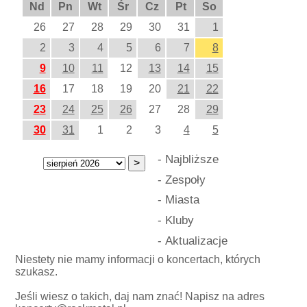
Nd
Pn
Wt
Śr
Cz
Pt
So
26
27
28
29
30
31
1
2
3
4
5
6
7
8
9
10
11
12
13
14
15
16
17
18
19
20
21
22
23
24
25
26
27
28
29
30
31
1
2
3
4
5
-
Najbliższe
-
Zespoły
-
Miasta
-
Kluby
-
Aktualizacje
Niestety nie mamy informacji o koncertach, których
szukasz.
Jeśli wiesz o takich, daj nam znać! Napisz na adres