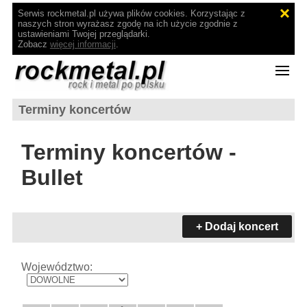
Serwis rockmetal.pl używa plików cookies. Korzystając z
naszych stron wyrażasz zgodę na ich użycie zgodnie z
ustawieniami Twojej przeglądarki.
Zobacz
więcej informacji
.
Terminy koncertów
Terminy koncertów -
Bullet
+ Dodaj koncert
Województwo: