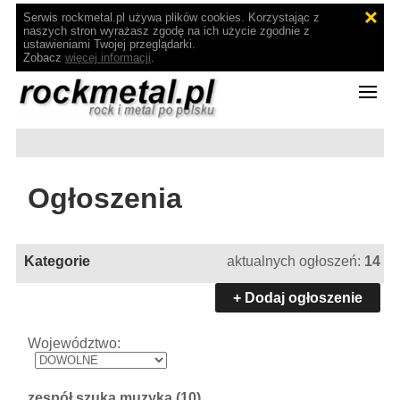
Serwis rockmetal.pl używa plików cookies. Korzystając z
naszych stron wyrażasz zgodę na ich użycie zgodnie z
ustawieniami Twojej przeglądarki.
Zobacz
więcej informacji
.
Ogłoszenia
Kategorie
aktualnych ogłoszeń:
14
+ Dodaj ogłoszenie
Województwo:
zespół szuka muzyka
(10)