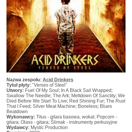
Nazwa zespołu:
Acid Drinkers
Tytuł płyty:
"Verses of Steel"
Utwory:
Fuel Of My Soul; In A Black Sail Wrapped;
Swallow The Needle; The Ark; Meltdown Of Sanctity; We
Died Before We Start To Live; Red Shining Fur; The Rust
That I Feed; Silver Meat Machine; Boneless; Blues
Beatdown
Wykonawcy:
Titus - gitara basowa, wokal; Popcorn -
gitara; Olass - gitara; Ślimak - instrumenty perkusyjne
Wydawcy:
Mystic Production