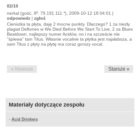
02/10
nerkal (gość, IP: 79.191.111.*), 2009-10-12 18:04:01 |
odpowiedz
|
zgłoś
Cieniutka ta płyta, daję 2 mocne punkty. Dlaczego? 1 za niezły
plagiat Deftones w We Died Before We Start To Live, 2 za Blues
Beatdown, najlepszy numer Acidów, no i na szczeście nie
"śpiewa" tam Titus. Własnie vocalnie ta płytka jest najsłabsza, a
sam Titus z płyty na płytę ma coraz gorszy vocal.
« Nowsze
Starsze »
Materiały dotyczące zespołu
-
Acid Drinkers