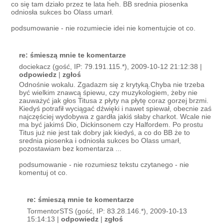
co się tam działo przez te lata heh. BB srednia piosenka
odniosła sukces bo Olass umarł.
podsumowanie - nie rozumiecie idei nie komentujcie ot co.
re: śmieszą mnie te komentarze
dociekacz (gość, IP: 79.191.115.*), 2009-10-12 21:12:38 |
odpowiedz
|
zgłoś
Odnośnie wokalu. Zgadazm się z krytyką.Chyba nie trzeba
być wielkim znawcą śpiewu, czy muzykologiem, żeby nie
zauważyć jak głos Titusa z płyty na płytę coraz gorzej brzmi.
Kiedyś potrafił wyciągać dźwięki i nawet spiewał, obecnie zaś
najczęściej wydobywa z gardła jakiś słaby charkot. Wcale nie
ma być jakimś Dio, Dickinsonem czy Halfordem. Po prostu
Titus już nie jest tak dobry jak kiedyś, a co do BB że to
srednia piosenka i odniosła sukces bo Olass umarł,
pozostawiam bez komentarza ...
podsumowanie - nie rozumiesz tekstu czytanego - nie
komentuj ot co.
re: śmieszą mnie te komentarze
TormentorSTS (gość, IP: 83.28.146.*), 2009-10-13
15:14:13 |
odpowiedz
|
zgłoś