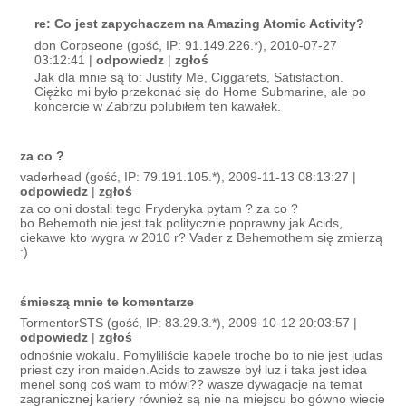
re: Co jest zapychaczem na Amazing Atomic Activity?
don Corpseone (gość, IP: 91.149.226.*), 2010-07-27
03:12:41 |
odpowiedz
|
zgłoś
Jak dla mnie są to: Justify Me, Ciggarets, Satisfaction.
Ciężko mi było przekonać się do Home Submarine, ale po
koncercie w Zabrzu polubiłem ten kawałek.
za co ?
vaderhead (gość, IP: 79.191.105.*), 2009-11-13 08:13:27 |
odpowiedz
|
zgłoś
za co oni dostali tego Fryderyka pytam ? za co ?
bo Behemoth nie jest tak politycznie poprawny jak Acids,
ciekawe kto wygra w 2010 r? Vader z Behemothem się zmierzą
:)
śmieszą mnie te komentarze
TormentorSTS (gość, IP: 83.29.3.*), 2009-10-12 20:03:57 |
odpowiedz
|
zgłoś
odnośnie wokalu. Pomyliliście kapele troche bo to nie jest judas
priest czy iron maiden.Acids to zawsze był luz i taka jest idea
menel song coś wam to mówi?? wasze dywagacje na temat
zagranicznej kariery również są nie na miejscu bo gówno wiecie