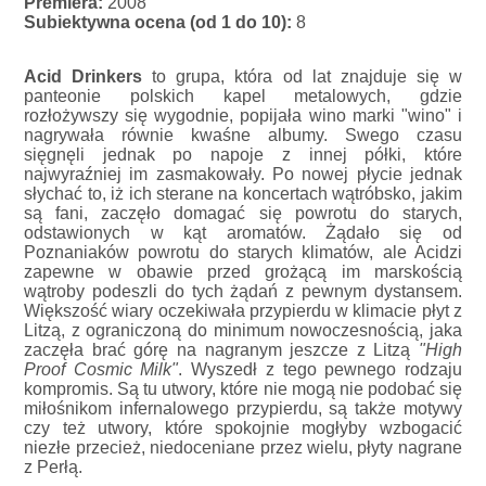
Premiera:
2008
Subiektywna ocena (od 1 do 10):
8
Acid Drinkers
to grupa, która od lat znajduje się w
panteonie polskich kapel metalowych, gdzie
rozłożywszy się wygodnie, popijała wino marki "wino" i
nagrywała równie kwaśne albumy. Swego czasu
sięgnęli jednak po napoje z innej półki, które
najwyraźniej im zasmakowały. Po nowej płycie jednak
słychać to, iż ich sterane na koncertach wątróbsko, jakim
są fani, zaczęło domagać się powrotu do starych,
odstawionych w kąt aromatów. Żądało się od
Poznaniaków powrotu do starych klimatów, ale Acidzi
zapewne w obawie przed grożącą im marskością
wątroby podeszli do tych żądań z pewnym dystansem.
Większość wiary oczekiwała przypierdu w klimacie płyt z
Litzą, z ograniczoną do minimum nowoczesnością, jaka
zaczęła brać górę na nagranym jeszcze z Litzą
"High
Proof Cosmic Milk"
. Wyszedł z tego pewnego rodzaju
kompromis. Są tu utwory, które nie mogą nie podobać się
miłośnikom infernalowego przypierdu, są także motywy
czy też utwory, które spokojnie mogłyby wzbogacić
niezłe przecież, niedoceniane przez wielu, płyty nagrane
z Perłą.