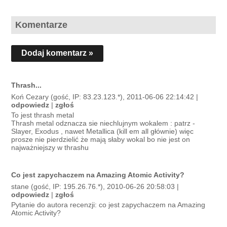
Komentarze
Dodaj komentarz »
Thrash...
Koń Cezary (gość, IP: 83.23.123.*), 2011-06-06 22:14:42 |
odpowiedz
|
zgłoś
To jest thrash metal
Thrash metal odznacza sie niechlujnym wokalem : patrz -
Slayer, Exodus , nawet Metallica (kill em all głównie) więc
prosze nie pierdzielić że mają słaby wokal bo nie jest on
najważniejszy w thrashu
Co jest zapychaczem na Amazing Atomic Activity?
stane (gość, IP: 195.26.76.*), 2010-06-26 20:58:03 |
odpowiedz
|
zgłoś
Pytanie do autora recenzji: co jest zapychaczem na Amazing
Atomic Activity?