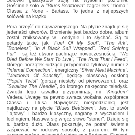
Solówki gitarzystów stoją na wysokim poziomie.
Gościnnie solo w
"Blues Beatdown"
zagrał eks "ziomal"
Olassa z None - Bartass. To jedna z najlepszych
solówek na krążku.
Pora przejść do najważniejszego. Na płycie znajduje się
jedenaści utworów. Brzmienie jest bardzo dobre, album
został zmiksowany w Londynie i to słychać. Są tu
petardy takie, jak
"Fuel Of My Soul", "The Ark",
"Boneless", "In A Black Sail Wrapped", "Red Shining
Fur"
i są też utwory pachnące nowoczesnością:
"We
Died Before We Start To Live", "The Rust That I Feed"
,
którego początek łudząco przypomina tytułowy numer z
"Infernal Connection"
, energiczny
"Silver Meat Machine",
"Meltdown Of Sanctity"
, będący olassową odsłoną
"Poplin Twist"
(gorszą niestety od pierwowzoru), oraz
"Swallow The Needle"
, do którego nakręcono teledysk.
Zwrotki tego kawałka przypominają mi
"Kingdom"
Vadera. Uwagę na pewno zwraca wokalna współpraca
Olassa i Titusa. Największą niespodzianką jest
najdłuższy na płycie
"Blues Beatdown"
. Jest to utwór
"lajtowy" i bardzo klasyczny, nagrany z wyczuciem i
feelingiem. Nasuwa się wręcz słowo "stoner". Dzieje się
tu bardzo dużo. Olass pokazuje, że potrafi świetnie
zaśpiewać w rockowy sposób, z pazurem. W tym