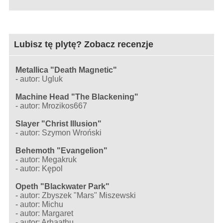
Lubisz tę plytę? Zobacz recenzje
Metallica "Death Magnetic"
-
autor: Ugluk
Machine Head "The Blackening"
-
autor: Mrozikos667
Slayer "Christ Illusion"
-
autor: Szymon Wroński
Behemoth "Evangelion"
-
autor: Megakruk
-
autor: Kępol
Opeth "Blackwater Park"
-
autor: Zbyszek "Mars" Miszewski
-
autor: Michu
-
autor: Margaret
-
autor: Arhaathu