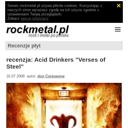
Serwis rockmetal.pl używa plików cookies. Korzystając z
naszych stron wyrażasz zgodę na ich użycie zgodnie z
ustawieniami Twojej przeglądarki.
Zobacz
więcej informacji
.
Recenzje płyt
recenzja: Acid Drinkers "Verses of
Steel"
16.07.2008 autor:
don Corpseone