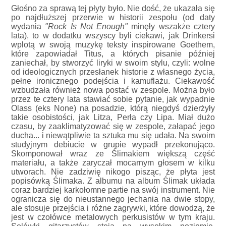
Głośno za sprawą tej płyty było. Nie dość, że ukazała się
po najdłuższej przerwie w historii zespołu (od daty
wydania
"Rock Is Not Enough"
minęły wszakże cztery
lata), to w dodatku wszyscy byli ciekawi, jak Drinkersi
wplotą w swoją muzykę teksty inspirowane Goethem,
które zapowiadał Titus, a których pisanie później
zaniechał, by stworzyć liryki w swoim stylu, czyli: wolne
od ideologicznych przesłanek historie z własnego życia,
pełne ironicznego podejścia i kamuflażu. Ciekawość
wzbudzała również nowa postać w zespole. Można było
przez te cztery lata stawiać sobie pytanie, jak wypadnie
Olass (eks None) na posadzie, którą niegdyś dzierżyły
takie osobistości, jak Litza, Perła czy Lipa. Miał dużo
czasu, by zaaklimatyzować się w zespole, załapać jego
ducha... i niewątpliwie ta sztuka mu się udała. Na swoim
studyjnym debiucie w grupie wypadł przekonująco.
Skomponował wraz ze Ślimakiem większą część
materiału, a także zaryczał mocarnym głosem w kilku
utworach. Nie zadziwię nikogo pisząc, że płyta jest
popisówką Ślimaka. Z albumu na album Ślimak układa
coraz bardziej karkołomne partie na swój instrument. Nie
ogranicza się do nieustannego jechania na dwie stopy,
ale stosuje przejścia i różne zagrywki, które dowodzą, że
jest w czołówce metalowych perkusistów w tym kraju.