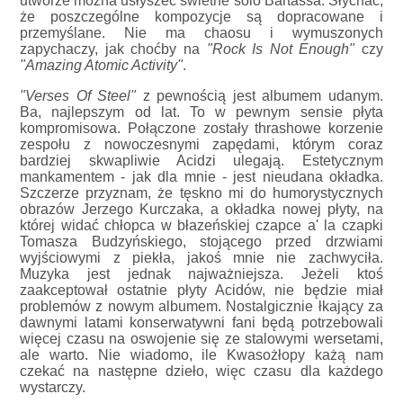
utworze można usłyszeć świetne solo Bartassa. Słychać,
że poszczególne kompozycje są dopracowane i
przemyślane. Nie ma chaosu i wymuszonych
zapychaczy, jak choćby na
"Rock Is Not Enough"
czy
"Amazing Atomic Activity"
.
"Verses Of Steel"
z pewnością jest albumem udanym.
Ba, najlepszym od lat. To w pewnym sensie płyta
kompromisowa. Połączone zostały thrashowe korzenie
zespołu z nowoczesnymi zapędami, którym coraz
bardziej skwapliwie Acidzi ulegają. Estetycznym
mankamentem - jak dla mnie - jest nieudana okładka.
Szczerze przyznam, że tęskno mi do humorystycznych
obrazów Jerzego Kurczaka, a okładka nowej płyty, na
której widać chłopca w błazeńskiej czapce a' la czapki
Tomasza Budzyńskiego, stojącego przed drzwiami
wyjściowymi z piekła, jakoś mnie nie zachwyciła.
Muzyka jest jednak najważniejsza. Jeżeli ktoś
zaakceptował ostatnie płyty Acidów, nie będzie miał
problemów z nowym albumem. Nostalgicznie łkający za
dawnymi latami konserwatywni fani będą potrzebowali
więcej czasu na oswojenie się ze stalowymi wersetami,
ale warto. Nie wiadomo, ile Kwasożłopy każą nam
czekać na następne dzieło, więc czasu dla każdego
wystarczy.