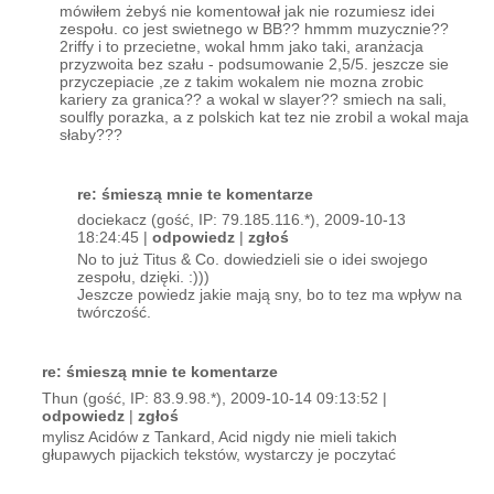
mówiłem żebyś nie komentował jak nie rozumiesz idei
zespołu. co jest swietnego w BB?? hmmm muzycznie??
2riffy i to przecietne, wokal hmm jako taki, aranżacja
przyzwoita bez szału - podsumowanie 2,5/5. jeszcze sie
przyczepiacie ,ze z takim wokalem nie mozna zrobic
kariery za granica?? a wokal w slayer?? smiech na sali,
soulfly porazka, a z polskich kat tez nie zrobil a wokal maja
słaby???
re: śmieszą mnie te komentarze
dociekacz (gość, IP: 79.185.116.*), 2009-10-13
18:24:45 |
odpowiedz
|
zgłoś
No to już Titus & Co. dowiedzieli sie o idei swojego
zespołu, dzięki. :)))
Jeszcze powiedz jakie mają sny, bo to tez ma wpływ na
twórczość.
re: śmieszą mnie te komentarze
Thun (gość, IP: 83.9.98.*), 2009-10-14 09:13:52 |
odpowiedz
|
zgłoś
mylisz Acidów z Tankard, Acid nigdy nie mieli takich
głupawych pijackich tekstów, wystarczy je poczytać