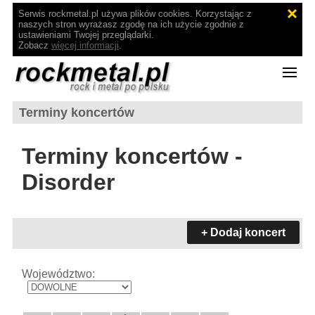
Serwis rockmetal.pl używa plików cookies. Korzystając z
naszych stron wyrażasz zgodę na ich użycie zgodnie z
ustawieniami Twojej przeglądarki.
Zobacz
więcej informacji
.
Terminy koncertów
Terminy koncertów -
Disorder
+ Dodaj koncert
Województwo: