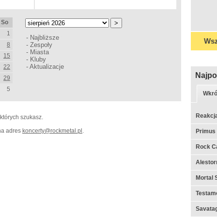
So
1
-
Najbliższe
Wsz
8
-
Zespoły
-
Miasta
15
-
Kluby
-
Aktualizacje
22
Najpo
29
5
Wkró
Reakcj
 których szukasz.
 na adres
koncerty
@
rockmetal.pl
.
Primus
Rock C
Alestor
Mortal 
Testame
Savata