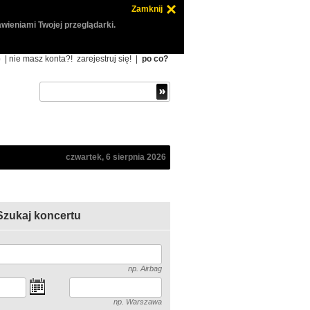
Zamknij
wieniami Twojej przeglądarki.
ę
| nie masz konta?!
zarejestruj się!
|
po co?
czwartek, 6 sierpnia 2026
Szukaj koncertu
np. Airbag
np. Warszawa