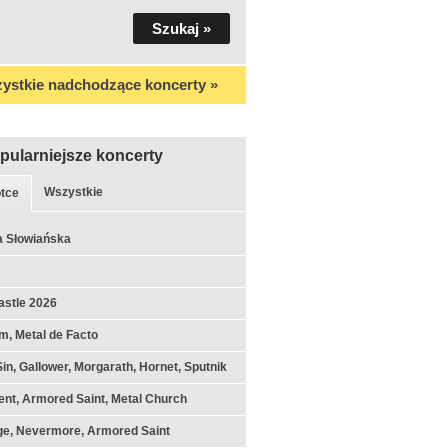
ystkie nadchodzące koncerty »
pularniejsze koncerty
Wszystkie
tce
a Słowiańska
astle 2026
m, Metal de Facto
Sin, Gallower, Morgarath, Hornet, Sputnik
nt, Armored Saint, Metal Church
ge, Nevermore, Armored Saint