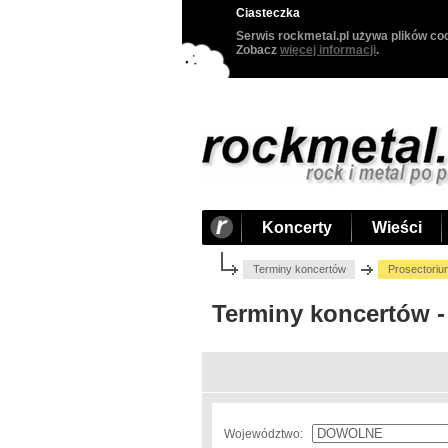
Ciasteczka
Serwis rockmetal.pl używa plików coo
Zobacz
więcej informacji
.
Koncerty
Wieści
Terminy koncertów
Prosectoriu
Terminy koncertów -
Województwo: