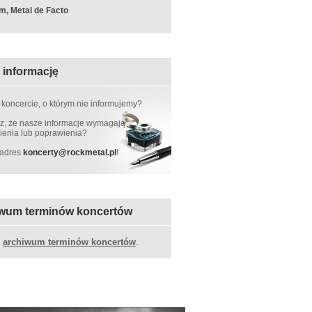
m, Metal de Facto
 informację
 koncercie, o którym nie informujemy?
, że nasze informacje wymagają
ienia lub poprawienia?
 adres
koncerty
@
rockmetal.pl
!
wum terminów koncertów
z
archiwum terminów koncertów
.