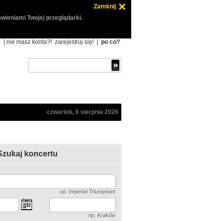
Zamknij
wieniami Twojej przeglądarki.
ę
| nie masz konta?!
zarejestruj się!
|
po co?
czwartek, 6 sierpnia 2026
Szukaj koncertu
np. Imperial Triumphant
np. Kraków