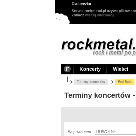
Ciasteczka
Serwis rockmetal.pl używa plików coo
Zobacz
więcej informacji
.
Koncerty
Wieści
Terminy koncertów
Emil Bulls
Terminy koncertów -
Województwo: