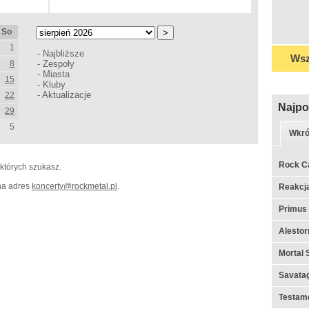
So
1
-
Najbliższe
Wsz
8
-
Zespoły
-
Miasta
15
-
Kluby
-
Aktualizacje
22
Najpo
29
5
Wkró
Rock C
 których szukasz.
 na adres
koncerty
@
rockmetal.pl
.
Reakcj
Primus
Alestor
Mortal 
Savata
Testame