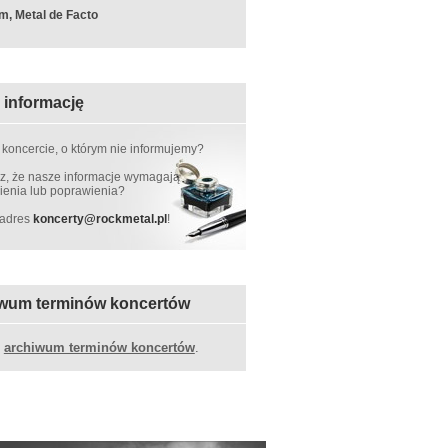
m, Metal de Facto
 informację
 koncercie, o którym nie informujemy?
, że nasze informacje wymagają
ienia lub poprawienia?
 adres
koncerty
@
rockmetal.pl
!
wum terminów koncertów
z
archiwum terminów koncertów
.