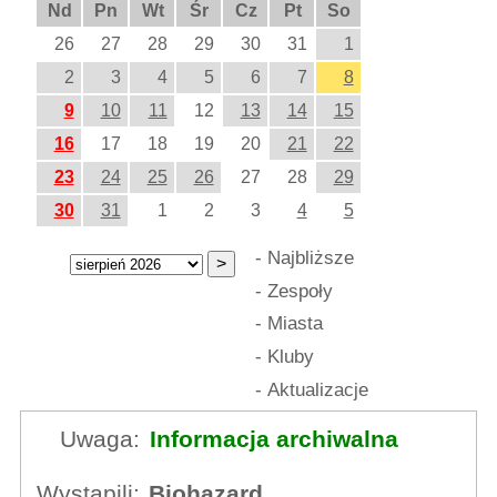
Nd
Pn
Wt
Śr
Cz
Pt
So
26
27
28
29
30
31
1
2
3
4
5
6
7
8
9
10
11
12
13
14
15
16
17
18
19
20
21
22
23
24
25
26
27
28
29
30
31
1
2
3
4
5
-
Najbliższe
-
Zespoły
-
Miasta
-
Kluby
-
Aktualizacje
Uwaga:
Informacja archiwalna
Wystąpili:
Biohazard