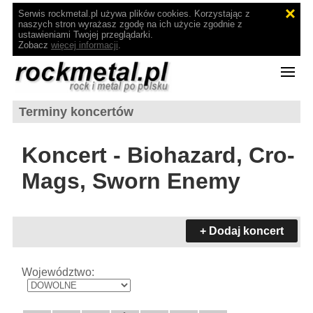
Serwis rockmetal.pl używa plików cookies. Korzystając z
naszych stron wyrażasz zgodę na ich użycie zgodnie z
ustawieniami Twojej przeglądarki.
Zobacz
więcej informacji
.
Terminy koncertów
Koncert - Biohazard, Cro-
Mags, Sworn Enemy
+ Dodaj koncert
Województwo: