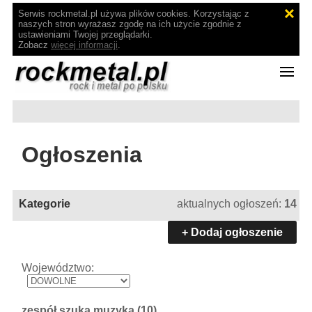
Serwis rockmetal.pl używa plików cookies. Korzystając z
naszych stron wyrażasz zgodę na ich użycie zgodnie z
ustawieniami Twojej przeglądarki.
Zobacz
więcej informacji
.
Ogłoszenia
Kategorie
aktualnych ogłoszeń:
14
+ Dodaj ogłoszenie
Województwo:
zespół szuka muzyka
(10)