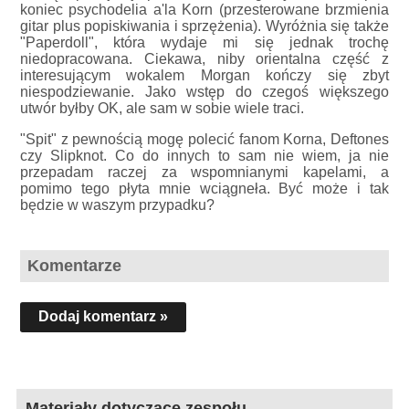
koniec psychodelia a'la Korn (przesterowane brzmienia
gitar plus popiskiwania i sprzężenia). Wyróżnia się także
"Paperdoll", która wydaje mi się jednak trochę
niedopracowana. Ciekawa, niby orientalna część z
interesującym wokalem Morgan kończy się zbyt
niespodziewanie. Jako wstęp do czegoś większego
utwór byłby OK, ale sam w sobie wiele traci.
"Spit" z pewnością mogę polecić fanom Korna, Deftones
czy Slipknot. Co do innych to sam nie wiem, ja nie
przepadam raczej za wspomnianymi kapelami, a
pomimo tego płyta mnie wciągneła. Być może i tak
będzie w waszym przypadku?
Komentarze
Dodaj komentarz »
Materiały dotyczące zespołu