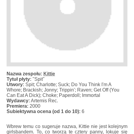
Nazwa zespołu:
Kittie
Tytuł płyty:
"Spit"
Utwory:
Spit; Charlotte; Suck; Do You Think I'm A
Whore; Brackish; Jonny; Trippin'; Raven; Get Off (You
Can Eat A Dick); Choke; Paperdoll; Immortal
Wydawcy:
Artemis Rec.
Premiera:
2000
Subiektywna ocena (od 1 do 10):
6
Wbrew temu co sugeruje nazwa, Kittie nie jest kolejnym
girlsbandem. To, co tworzą te cztery panny, lokuje się