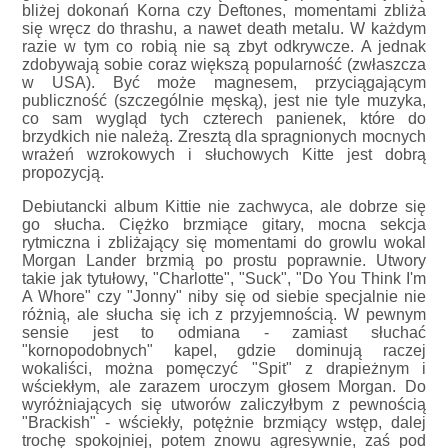
bliżej dokonań Korna czy Deftones, momentami zbliża
się wręcz do thrashu, a nawet death metalu. W każdym
razie w tym co robią nie są zbyt odkrywcze. A jednak
zdobywają sobie coraz większą popularność (zwłaszcza
w USA). Być może magnesem, przyciągającym
publiczność (szczególnie męską), jest nie tyle muzyka,
co sam wygląd tych czterech panienek, które do
brzydkich nie należą. Zresztą dla spragnionych mocnych
wrażeń wzrokowych i słuchowych Kitte jest dobrą
propozycją.
Debiutancki album Kittie nie zachwyca, ale dobrze się
go słucha. Ciężko brzmiące gitary, mocna sekcja
rytmiczna i zbliżający się momentami do growlu wokal
Morgan Lander brzmią po prostu poprawnie. Utwory
takie jak tytułowy, "Charlotte", "Suck", "Do You Think I'm
A Whore" czy "Jonny" niby się od siebie specjalnie nie
różnią, ale słucha się ich z przyjemnością. W pewnym
sensie jest to odmiana - zamiast słuchać
"kornopodobnych" kapel, gdzie dominują raczej
wokaliści, można pomęczyć "Spit" z drapieżnym i
wściekłym, ale zarazem uroczym głosem Morgan. Do
wyróżniających się utworów zaliczyłbym z pewnością
"Brackish" - wściekły, potężnie brzmiący wstęp, dalej
trochę spokojniej, potem znowu agresywnie, zaś pod