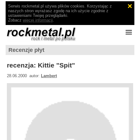
Serwis rockmetal.pl używa plików cookies. Korzystając z
naszych stron wyrażasz zgodę na ich użycie zgodnie z
ustawieniami Twojej przeglądarki.
Zobacz
więcej informacji
.
Recenzje płyt
recenzja: Kittie "Spit"
28.06.2000 autor:
Lambert