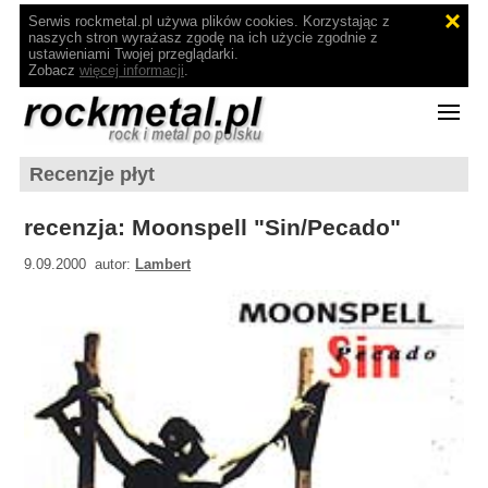
Serwis rockmetal.pl używa plików cookies. Korzystając z
naszych stron wyrażasz zgodę na ich użycie zgodnie z
ustawieniami Twojej przeglądarki.
Zobacz
więcej informacji
.
Recenzje płyt
recenzja: Moonspell "Sin/Pecado"
9.09.2000 autor:
Lambert