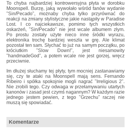
To chyba najbardziej kontrowersyjna płyta w dorobku
Moonspell. Burzę, jaką wywołało wśród fanów wydanie
"Sin/Pecado", możnaby chyba tylko przyrównać do
reakcji na zmiany stylistyczne jakie nastąpiły w Paradise
Lost. I co najciekawsze, pomimo tych wszystkich
oskarżeń, "Sin/Pecado" nie jest wcale albumem złym.
Po prostu zostały użyte nieco inne śródki wyrazu,
elektronika trochę bardziej weszła w grę. Ale klimat
pozostał ten sam. Słychać to już na samym początku, po
króciutkim "Slow Down!", jest niesamowity
"handmadeGod", a potem wcale nie jest gorzej, wręcz
przeciwnie.
Im dłużej słuchamy tej płyty, tym mocniej zastanawiamy
się, czy te ataki na Moonspell mają sens. Fernando
Ribeiro i spółka spokojnie mogli nagrać "Irreligious 2".
Nie zrobili tego. Czy odwaga w przełamywaniu utartych
kanonów i zasad jest czymś nagannym? W każdym razie
jednego jestem pewien, z tego "Grzechu" raczej nie
muszą się spowiadać.
Komentarze