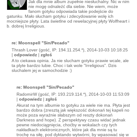
Jak dla mnie album zupełnie niesłuchalny. Nic w nim
nie mogę odnaleźć dla siebie. Nie wiem, może
fanom gotyku odpowiada takie podejście do
gatunku. Mało słucham gotyku i zdecydowanie wolę ich
mocniejsze płyty. Lata świetlne od rewelacyjnej płyty Wolfheart i
b. dobrej Irreligious.
re: Moonspell "Sin/Pecado"
Thrash Lover (gość, IP: 194.11.254.*), 2014-10-03 10:18:25
|
odpowiedz
|
zgłoś
A to ciekawa opinia. Ja nie slucham gotyku prawie wcale, ale
ta plyte bardzo lubie. Choc i tak wole "Irreligious". Dzis
sluchalem jej w samochodzie :)
re: Moonspell "Sin/Pecado"
RadomirW (gość, IP: 193.219.114.*), 2014-10-03 11:53:09
|
odpowiedz
|
zgłoś
Akurat na tym albumie to gotyku za wiele nie ma. Płyta jest
bardzo dobra (zresztą jak większość dokonań tej kapeli no
może poza wyraźnie słabszym od reszty dokonań
Darkness and hope). Z perspektywy czasu widać jednak
pewne niedociągnięcia, choćby w wokalach czy tych
nakładkach elektronicznych, które jak dla mnie są tu
trochę na siłę, pod dyktando wytwórni, by wpasować się w