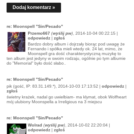
Dodaj komentarz »
re: Moonspell "Sin/Pecado"
Przemo667
(
wyślij pw
)
, 2014-10-04 00:22:15 |
odpowiedz
|
zgłoś
Bardzo dobry album i dojrzały biorąc pod uwagę że
Fernando i spółka mieli wtedy ok. 24 lat, mimo, że
Moonspell gra dość charakterystyczną muzykę to
ten album jest jedyny w swoim rodzaju, ogólnie po tym albumie
do "Memorial" było dość słabo..
re: Moonspell "Sin/Pecado"
pik (gość, IP: 83.31.149.*), 2014-10-03 17:13:52 |
odpowiedz
|
zgłoś
świetny krażek, nadal go uwielbiam- ma klymat, obok Wolfheart
mój ulubiony Moonspella a Irreligious na 3 miejscu
re: Moonspell "Sin/Pecado"
Wolrad
(
wyślij pw
)
, 2014-10-02 22:20:04 |
odpowiedz
|
zgłoś