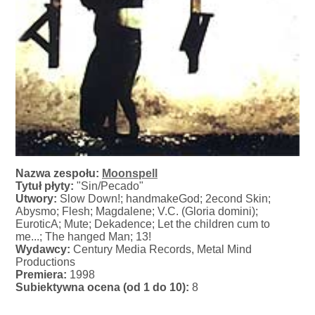
Nazwa zespołu:
Moonspell
Tytuł płyty:
"Sin/Pecado"
Utwory:
Slow Down!; handmakeGod; 2econd Skin;
Abysmo; Flesh; Magdalene; V.C. (Gloria domini);
EuroticA; Mute; Dekadence; Let the children cum to
me...; The hanged Man; 13!
Wydawcy:
Century Media Records, Metal Mind
Productions
Premiera:
1998
Subiektywna ocena (od 1 do 10):
8