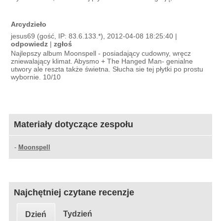
Arcydzieło
jesus69 (gość, IP: 83.6.133.*), 2012-04-08 18:25:40 |
odpowiedz
|
zgłoś
Najlepszy album Moonspell - posiadający cudowny, wręcz
zniewalający klimat. Abysmo + The Hanged Man- genialne
utwory ale reszta także świetna. Słucha sie tej płytki po prostu
wybornie. 10/10
Materiały dotyczące zespołu
-
Moonspell
Najchętniej czytane recenzje
Tydzień
Dzień