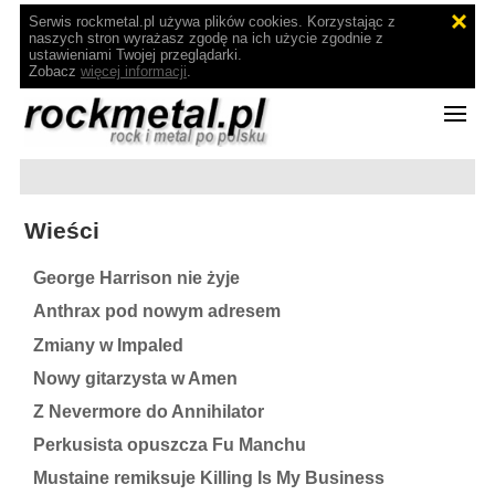
Serwis rockmetal.pl używa plików cookies. Korzystając z
naszych stron wyrażasz zgodę na ich użycie zgodnie z
ustawieniami Twojej przeglądarki.
Zobacz
więcej informacji
.
Wieści
George Harrison nie żyje
Anthrax pod nowym adresem
Zmiany w Impaled
Nowy gitarzysta w Amen
Z Nevermore do Annihilator
Perkusista opuszcza Fu Manchu
Mustaine remiksuje Killing Is My Business