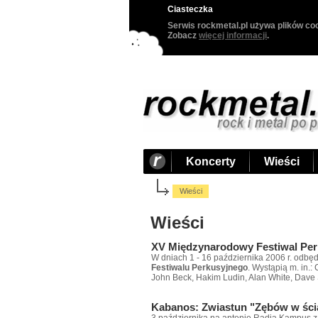
Ciasteczka
Serwis rockmetal.pl używa plików coo
Zobacz
więcej informacji
.
Koncerty
Wieści
Wieści
Wieści
XV Międzynarodowy Festiwal Per
W dniach 1 - 16 października 2006 r. odbęd
Festiwalu Perkusyjnego
. Wystąpią m. in.
John Beck, Hakim Ludin, Alan White, Dave 
Kabanos: Zwiastun "Zębów w ści
3 października na antenie Radia Kampus z