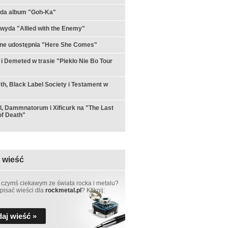
yda album "Goh-Ka"
 wyda "Allied with the Enemy"
rne udostępnia "Here She Comes"
 i Demeted w trasie "Piekło Nie Bo Tour
h, Black Label Society i Testament w
ul, Dammnatorum i Xificurk na "The Last
f Death"
 wieść
 czymś ciekawym ze świata rocka i metalu?
pisać wieści dla
rockmetal.pl
? Kliknij:
aj wieść »