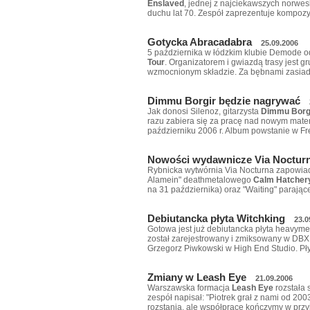
Enslaved
, jednej z najciekawszych norwesk
duchu lat 70. Zespół zaprezentuje kompozy
Gotycka Abracadabra
25.09.2006
5 października w łódzkim klubie Demode od
Tour
. Organizatorem i gwiazdą trasy jest g
wzmocnionym składzie. Za bębnami zasiad
Dimmu Borgir będzie nagrywać
Jak donosi Silenoz, gitarzysta
Dimmu Borg
razu zabiera się za pracę nad nowym mater
październiku 2006 r. Album powstanie w F
Nowości wydawnicze Via Noctur
Rybnicka wytwórnia Via Nocturna zapowiada
Alamein" deathmetalowego
Calm Hatcher
na 31 października) oraz "Waiting" paraj
Debiutancka płyta Witchking
23.0
Gotowa jest już debiutancka płyta heavym
został zarejestrowany i zmiksowany w DBX 
Grzegorz Piwkowski w High End Studio. Pł
Zmiany w Leash Eye
21.09.2006
Warszawska formacja
Leash Eye
rozstała
zespół napisał: "Piotrek grał z nami od 200
rozstania, ale współpracę kończymy w przy