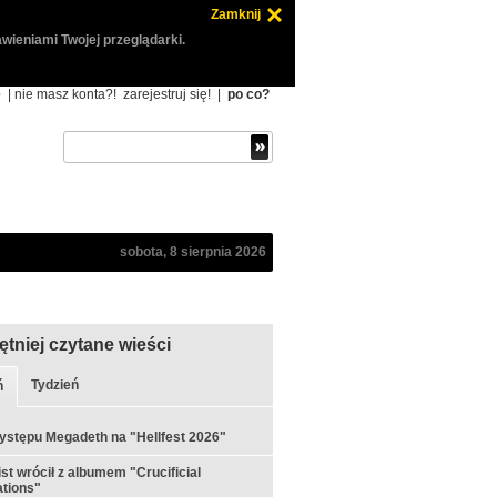
Zamknij
wieniami Twojej przeglądarki.
ę
| nie masz konta?!
zarejestruj się!
|
po co?
sobota, 8 sierpnia 2026
ętniej czytane wieści
Tydzień
ń
ystępu Megadeth na "Hellfest 2026"
st wrócił z albumem "Crucificial
tions"