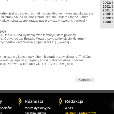
2003:
1
2002:
1
2001:
1
lation
jest w trakcie prac nad nowym albumem, który ma ukazać się
2000:
1
 Millbrook Sound Studios z producentem Paulem Oforino. Zanim
1999:
1
ydawnictwa, zespół uraczy nas pierwszą w swojej
(...)
więcej »
1998:
4
.2006
ul. Dobra 33/35) wystąpią dwie formacje, które powinny
sis, Converge czy Breach. Mowa o szwedzkiej ekipie
Helvete
i
szyć będzie warszawska grupa
Licorea
.
(...)
więcej »
nt ukaże się koncertowy album
Megadeth
zatytułowany "That One
k wskazuje jego tytuł, nagrany został w Buenos Aires, podczas
że się zarówno w formacie CD, jak i DVD.
(...)
więcej »
Starsze »
y
Różności
Redakcja
oncertów
forum dyskusyjne
o nas
ęć
garstka linków
szukamy redaktorów