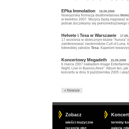
EPka Immolation
18.09.2006
Nowojorska fromacja deathmetalowa
Immo
w kwietniu 2007. Muzycy będą nagrywać w
jednak doczekamy się pełnometrażowego w
Helvete i Tesa w Warszawie
17.09
17 września w stołecznym klubie "Aurora" (
zainteresować zwolenników Cult of Luna, I
łotewskiej załodze
Tesa
. Kapelom towarzy
Koncertowy Megadeth
15.09.2006
6 marca 2007 nakładem Image Entertainme
Night: Live in Buenos Aires". Album ten, ja
koncertu w dniu 9 października 2005 i uka
« Nowsze
Zobacz
Koncert
wieści muzyczne
terminy k
recenzje płyt
galeria zdj