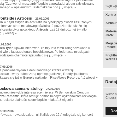
ersją "Czerwonej musztardy" będzie zapowiadał album zatytułowany
Sigh w
agranego w opalenickim Taklamakanie pod
(...)
więcej »
Xentrix
ontside i Artrosis
29.09.2006
n w najbliższych dniach trafią na rynek płyty dwóch zasłużonych
Airbou
dmiennych stron metalowego światka. 2 października ukaże się
ilczeniu płyta gotyckiego
Artrosis
, zaś 18 dni później światło
Materia
(...)
więcej »
2026"
Megadet
.09.2006
Polsce
ven Tyler
, ujawnił niedawno, że trzy lata temu zdiagnozowano u
od wielu lat przebiegała bezobjawowo. Po jedenastu miesiącach
Frightf
j rodzajem chemioterapii, udało się
(...)
więcej »
Words o
7.09.2006
a ponowne wydanie debiutanckiego krążka w wersji
sowe utwory i ulepszoną oprawę graficzną. Reedycja albumu
kazała się już w Europie nakładem Rise Above Records.
(...)
więcej »
Dodaj
ockowa scena w stolicy
27.09.2006
 nowe, niezwykle interesujące miejsce. W Bemowskim Centrum
Wiesz o
oza Ramami"
, która oferuje pomoc młodym wykonawcom rockowym,
Chcesz 
guracja działalności sceny będzie miała
(...)
więcej »
Dod
27.09.2006
 (uwaga: nowa siedziba - ul. Kaliskiego 15a) odbędzie się koncert