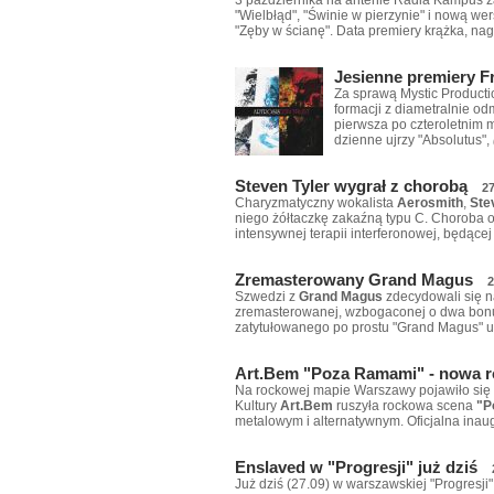
"Wielbłąd", "Świnie w pierzynie" i nową w
"Zęby w ścianę". Data premiery krążka, n
Jesienne premiery Fr
Za sprawą Mystic Productio
formacji z diametralnie o
pierwsza po czteroletnim m
dzienne ujrzy "Absolutus",
Steven Tyler wygrał z chorobą
27
Charyzmatyczny wokalista
Aerosmith
,
Ste
niego żółtaczkę zakaźną typu C. Choroba 
intensywnej terapii interferonowej, będące
Zremasterowany Grand Magus
2
Szwedzi z
Grand Magus
zdecydowali się n
zremasterowanej, wzbogaconej o dwa bonu
zatytułowanego po prostu "Grand Magus" u
Art.Bem "Poza Ramami" - nowa r
Na rockowej mapie Warszawy pojawiło się
Kultury
Art.Bem
ruszyła rockowa scena
"P
metalowym i alternatywnym. Oficjalna inau
Enslaved w "Progresji" już dziś
Już dziś (27.09) w warszawskiej "Progresji"