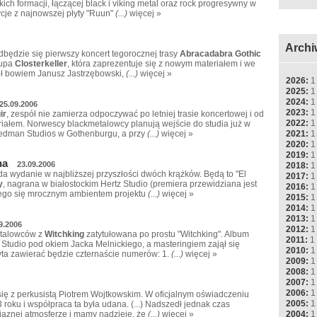
ich formacji, łączącej black i viking metal oraz rock progresywny w
cje z najnowszej płyty "Ruun"
(...)
więcej »
Archi
będzie się pierwszy koncert tegorocznej trasy
Abracadabra Gothic
rupa
Closterkeller
, która zaprezentuje się z nowym materiałem i we
ł bowiem Janusz Jastrzębowski,
(...)
więcej »
2026:
1
2025:
1
2024:
1
25.09.2006
2023:
1
ir
, zespół nie zamierza odpoczywać po letniej trasie koncertowej i od
2022:
1
iałem. Norwescy blackmetalowcy planują wejście do studia już w
2021:
1
redman Studios w Gothenburgu, a przy
(...)
więcej »
2020:
1
2019:
1
na
23.09.2006
2018:
1
 wydanie w najbliższej przyszłości dwóch krążków. Będą to "El
2017:
1
y
, nagrana w białostockim Hertz Studio (premiera przewidziana jest
2016:
1
ącego się mrocznym ambientem projektu
(...)
więcej »
2015:
1
2014:
1
2013:
1
9.2006
2012:
1
etalowców z
Witchking
zatytułowana po prostu "Witchking". Album
2011:
1
Studio pod okiem Jacka Melnickiego, a masteringiem zajął się
2010:
1
yta zawierać będzie czternaście numerów: 1.
(...)
więcej »
2009:
1
2008:
1
2007:
1
2006:
1
 się z perkusistą Piotrem Wojtkowskim. W oficjalnym oświadczeniu
2005:
1
3 roku i współpraca ta była udana. (...) Nadszedł jednak czas
2004:
1
jaznej atmosferze i mamy nadzieję, że
(...)
więcej »