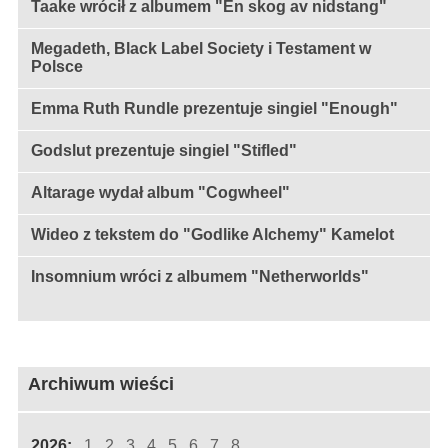
Taake wrócił z albumem "En skog av nidstang"
Megadeth, Black Label Society i Testament w
Polsce
Emma Ruth Rundle prezentuje singiel "Enough"
Godslut prezentuje singiel "Stifled"
Altarage wydał album "Cogwheel"
Wideo z tekstem do "Godlike Alchemy" Kamelot
Insomnium wróci z albumem "Netherworlds"
Archiwum wieści
2026:
1
2
3
4
5
6
7
8