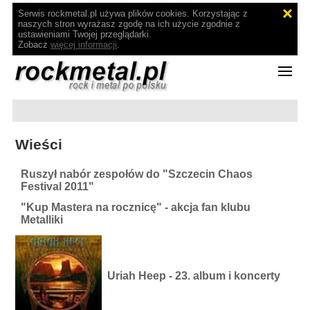
Serwis rockmetal.pl używa plików cookies. Korzystając z
naszych stron wyrażasz zgodę na ich użycie zgodnie z
ustawieniami Twojej przeglądarki.
Zobacz
więcej informacji
.
Wieści
Ruszył nabór zespołów do "Szczecin Chaos
Festival 2011"
"Kup Mastera na rocznicę" - akcja fan klubu
Metalliki
Uriah Heep - 23. album i koncerty