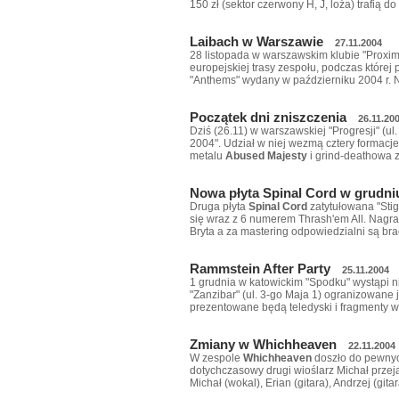
150 zł (sektor czerwony H, J, loża) trafią 
Laibach w Warszawie
27.11.2004
28 listopada w warszawskim klubie "Proxi
europejskiej trasy zespołu, podczas które
"Anthems" wydany w październiku 2004 r. N
Początek dni zniszczenia
26.11.20
Dziś (26.11) w warszawskiej "Progresji" (ul
2004". Udział w niej wezmą cztery formacj
metalu
Abused
Majesty
i grind-deathowa 
Nowa płyta Spinal Cord w grudni
Druga płyta
Spinal Cord
zatytułowana "Stig
się wraz z 6 numerem Thrash'em All. Nagr
Bryta a za mastering odpowiedzialni są br
Rammstein After Party
25.11.2004
1 grudnia w katowickim "Spodku" wystąpi 
"Zanzibar" (ul. 3-go Maja 1) ogranizowane j
prezentowane będą teledyski i fragmenty 
Zmiany w Whichheaven
22.11.2004
W zespole
Whichheaven
doszło do pewnych
dotychczasowy drugi wioślarz Michał przeją
Michał (wokal), Erian (gitara), Andrzej (gita