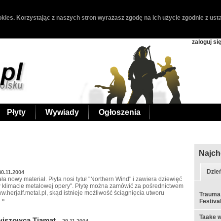
kies. Korzystając z naszych stron wyrażasz zgodę na ich użycie zgodnie z usta
zaloguj si
Płyty
Wywiady
Ogłoszenia
Najch
Dzie
30.11.2004
ła nowy materiał. Płyta nosi tytuł "Northern Wind" i zawiera dziewięć
w klimacie metalowej opery". Płytę można zamówić za pośrednictwem
w.herjalf.metal.pl, skąd istnieje możliwość ściągnięcia utworu
Trauma,
 »
Festiva
Taake w
wiszowca Tiamat
29.11.2004