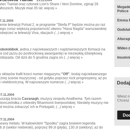
wiec Tiamat oraz członek Lion's Share i Veni Domine, zginął 26
Megadet
oszech. Muzyk miał 35 lat.
więcej »
Polsce
Emma Ru
7.11.2004
enie telewizji Polsat 2, w programie "Strefa P" będzie można po raz
ego coraz większą popularność utworu "Hava Nagila" warszawskiej
Godslut 
obejrzeć w telewizji Viva, stacjach
(...)
więcej »
Altarag
Wideo z
obotobibok
, jedna z najciekawszych i najdziwniejszych formacji na
acje (od jazzu po postrockową awangardę) w niezwykłą dźwiękową
Insomn
listopada. Od dziś do 5 grudnia zagra on
(...)
więcej »
o sklepów trafił trzeci numer magazynu
"Off"
, bodaj najciekawszego
żnej scenie muzycznej - od gotyku poprzez rock progresywny, aż po
 i elektroniczną. W najnowszym numerze
(...)
więcej »
Dodaj
27.11.2004
Wiesz o
ruszają bracia
Cavanagh
, muzycy zespołu Anathema. Tym razem
Chcesz 
nczelistka z orkiestry filharmonii liverpoolskiej. Niestety muzycy nie
st można zobaczyć ich w Portugalii,
(...)
więcej »
Dod
27.11.2004
 heavy metalu. W katowickim "Spodku" zagra bowiem legenda
8 zł (sektor niebieski), poprzez 99 zł (płyta), 130 zł (sektory), aż do