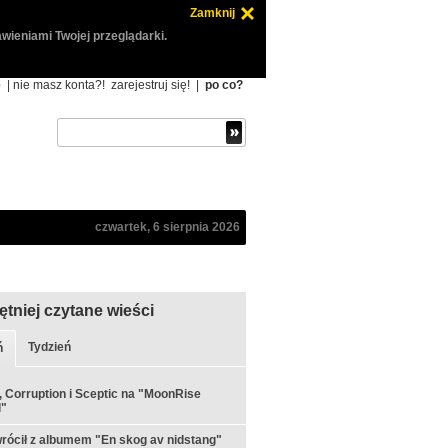
Zamknij
wieniami Twojej przeglądarki.
ę
| nie masz konta?!
zarejestruj się!
|
po co?
czwartek, 6 sierpnia 2026
ętniej czytane wieści
Tydzień
ń
 Corruption i Sceptic na "MoonRise
l"
rócił z albumem "En skog av nidstang"