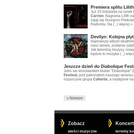
Premiera splitu Lilith
Już 25 listopada na rynek
Carrion
. Nagrania Lilith
zajął się Grzegorz Piwkow
Radomiu. Na
(...)
więcej »
Devilyn: Kolejna pł
Najnowszy album deathm
nasz serwis, zostanie zat
Jak twierdzą muzycy, nowy
będzie to muzyka
(...)
więc
Jeszcze dzień do Diabolique Fest
Jutro we wrocławskim klubie "Diabolique" (
Festival
, pod patronatem naszego serwisu.
rozpocznie grupa
Cohortis
, a następnie n
« Nowsze
Zobacz
Koncert
wieści muzyczne
terminy k