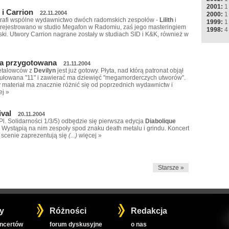
2001:
1
 i Carrion
22.11.2004
2000:
1
 trafi wspólne wydawnictwo dwóch radomskich zespołów -
Lilith
i
1999:
1
 zarejestrowano w studio Megafon w Radomiu, zaś jego masteringiem
1998:
4
ski. Utwory Carrion nagrane zostały w studiach SID i K&K, również w
yta przygotowana
21.11.2004
etalowców z
Devilyn
jest już gotowy. Płyta, nad którą patronat objął
ytułowana "11" i zawierać ma dziewięć "megamorderczych utworów".
 materiał ma znacznie różnić się od poprzednich wydawnictw i
ej »
ival
20.11.2004
Pl. Solidarności 1/3/5) odbędzie się pierwsza edycja
Diabolique
 Wystąpią na nim zespoły spod znaku death metalu i grindu. Koncert
a scenie zaprezentują się
(...)
więcej »
Starsze »
y
Różności
Redakcja
oncertów
forum dyskusyjne
o nas