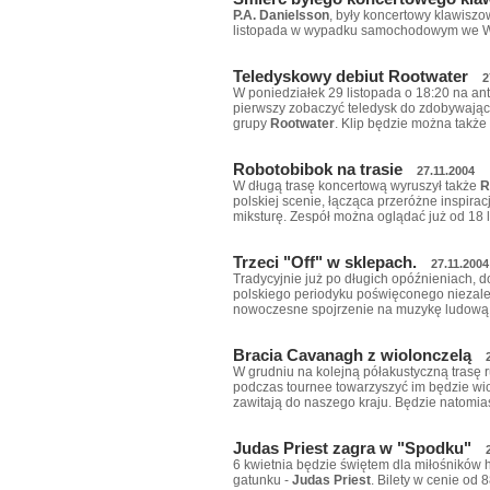
P.A. Danielsson
, były koncertowy klawiszo
listopada w wypadku samochodowym we Wł
Teledyskowy debiut Rootwater
2
W poniedziałek 29 listopada o 18:20 na ant
pierwszy zobaczyć teledysk do zdobywając
grupy
Rootwater
. Klip będzie można także 
Robotobibok na trasie
27.11.2004
W długą trasę koncertową wyruszył także
R
polskiej scenie, łącząca przeróżne inspir
miksturę. Zespół można oglądać już od 18 
Trzeci "Off" w sklepach.
27.11.2004
Tradycyjnie już po długich opóźnieniach, d
polskiego periodyku poświęconego niezale
nowoczesne spojrzenie na muzykę ludową
Bracia Cavanagh z wiolonczelą
W grudniu na kolejną półakustyczną trasę 
podczas tournee towarzyszyć im będzie wiolo
zawitają do naszego kraju. Będzie natomia
Judas Priest zagra w "Spodku"
6 kwietnia będzie świętem dla miłośników
gatunku -
Judas Priest
. Bilety w cenie od 8