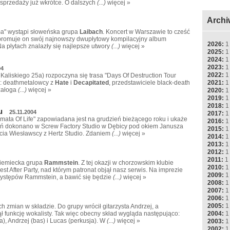
do sprzedaży już wkrótce. O dalszych
(...)
więcej »
Archi
ma" wystąpi słoweńska grupa
Laibach
. Koncert w Warszawie to cześć
j promuje on swój najnowszy dwupłytowy kompilacyjny album
2026:
1
a płytach znalazły się najlepsze utwory
(...)
więcej »
2025:
1
2024:
1
2023:
1
04
2022:
1
. Kaliskiego 25a) rozpoczyna się trasa "Days Of Destruction Tour
2021:
1
e: deathmetalowcy z
Hate
i
Decapitated
, przedstawiciele black-death
załoga
(...)
więcej »
2020:
1
2019:
1
2018:
1
u
25.11.2004
2017:
1
mata Of Life" zapowiadana jest na grudzień bieżącego roku i ukaże
2016:
1
ań dokonano w Screw Factory Studio w Dębicy pod okiem Janusza
2015:
1
acia Wiesławscy z Hertz Studio. Zdaniem
(...)
więcej »
2014:
1
2013:
1
2012:
1
2011:
1
niemiecka grupa
Rammstein
. Z tej okazji w chorzowskim klubie
2010:
1
est After Party, nad którym patronat objął nasz serwis. Na imprezie
2009:
1
występów Rammstein, a bawić się będzie
(...)
więcej »
2008:
1
2007:
1
2006:
1
2005:
1
 zmian w składzie. Do grupy wrócił gitarzysta Andrzej, a
2004:
1
ł funkcję wokalisty. Tak więc obecny skład wygląda następująco:
ra), Andrzej (bas) i Lucas (perkusja). W
(...)
więcej »
2003:
1
2002:
1