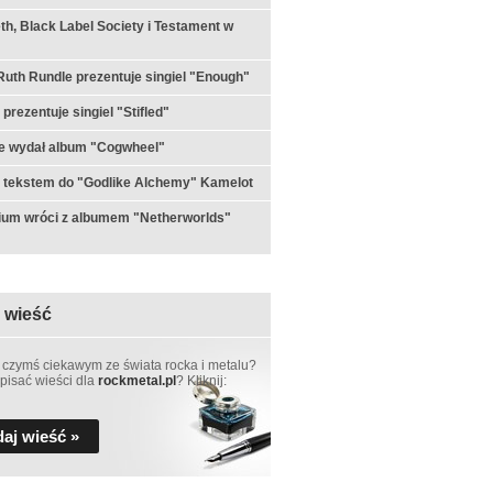
h, Black Label Society i Testament w
th Rundle prezentuje singiel "Enough"
prezentuje singiel "Stifled"
e wydał album "Cogwheel"
 tekstem do "Godlike Alchemy" Kamelot
ium wróci z albumem "Netherworlds"
 wieść
 czymś ciekawym ze świata rocka i metalu?
pisać wieści dla
rockmetal.pl
? Kliknij:
aj wieść »