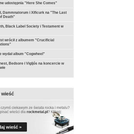
rne udostępnia "Here She Comes"
ul, Dammnatorum i Xificurk na "The Last
f Death"
h, Black Label Society i Testament w
st wrócił z albumem "Crucificial
tions"
e wydał album "Cogwheel"
est, Bedsore i Vigljós na koncercie w
wie
 wieść
 czymś ciekawym ze świata rocka i metalu?
pisać wieści dla
rockmetal.pl
? Kliknij:
aj wieść »