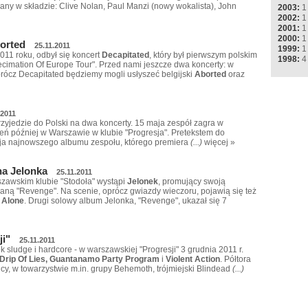
wany w składzie: Clive Nolan, Paul Manzi (nowy wokalista), John
2003:
1
2002:
1
2001:
1
2000:
1
borted
25.11.2011
1999:
1
011 roku, odbył się koncert
Decapitated
, który był pierwszym polskim
1998:
4
ecimation Of Europe Tour". Przed nami jeszcze dwa koncerty: w
rócz Decapitated będziemy mogli usłyszeć belgijski
Aborted
oraz
.2011
zyjedzie do Polski na dwa koncerty. 15 maja zespół zagra w
eń później w Warszawie w klubie "Progresja". Pretekstem do
ja najnowszego albumu zespołu, którego premiera
(...)
więcej »
na Jelonka
25.11.2011
rszawskim klubie "Stodoła" wystąpi
Jelonek
, promujący swoją
waną "Revenge". Na scenie, oprócz gwiazdy wieczoru, pojawią się też
z
Alone
. Drugi solowy album Jelonka, "Revenge", ukazał się 7
ji"
25.11.2011
sludge i hardcore - w warszawskiej "Progresji" 3 grudnia 2011 r.
Drip Of Lies, Guantanamo Party Program
i
Violent Action
. Półtora
icy, w towarzystwie m.in. grupy Behemoth, trójmiejski Blindead
(...)