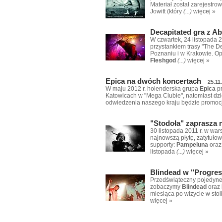
Materiał został zarejestro
Jowitt (który
(...)
więcej »
Decapitated gra z A
W czwartek, 24 listopada 2
przystankiem trasy "The D
Poznaniu i w Krakowie. Op
Fleshgod
(...)
więcej »
Epica na dwóch koncertach
25.11
W maju 2012 r. holenderska grupa
Epica
pr
Katowicach w "Mega Clubie", natomiast dzi
odwiedzenia naszego kraju będzie promoc
"Stodoła" zaprasza 
30 listopada 2011 r. w wa
najnowszą płytę, zatytuło
supporty:
Pampeluna
ora
listopada
(...)
więcej »
Blindead w "Progres
Przedświąteczny pojedynek 
zobaczymy
Blindead
oraz
miesiąca po wizycie w stol
więcej »