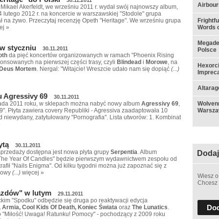
Airbou
 Mikael Akerfeldt, we wrześniu 2011 r. wydał swój najnowszy album,
4 lutego 2012 r. na koncercie w warszawskiej "Stodole" grupa
Frightf
ł na żywo. Przeczytaj recenzję Opeth "Heritage". We wrześniu grupa
Words o
ej »
Megadet
w styczniu
30.11.2011
Polsce
oth
da pięć koncertów organizowanych w ramach "Phoenix Rising
onsowanych na pierwszej części trasy, czyli
Blindead
i
Morowe
, na
Hexorci
Deus Mortem
. Nergal: "Witajcie! Wreszcie udało nam się dopiąć
(...)
Impreca
Altarag
 Agressivy 69
30.11.2011
Wolvenn
opada 2011 roku, w sklepach można nabyć nowy album
Agressivy 69
,
Warsza
9". Płyta zawiera covery Republiki - Agressiva zaadaptowała 10
d niewydany, zatytułowany "Pornografia". Lista utworów: 1. Kombinat
»
ytą
30.11.2011
 sprzedaży dostępna jest nowa płyta grupy
Serpentia
. Album
Dodaj
 The Year Of Candles" będzie pierwszym wydawnictwem zespołu od
trafił "Nails Enigma". Od kilku tygodni można już zapoznać się z
nowy
(...)
więcej »
Wiesz o
Chcesz 
azdów" w lutym
29.11.2011
ickim "Spodku" odbędzie się druga po reaktywacji edycja
Dod
 Armia, Cool Kids Of Death, Koniec Świata
oraz
The Lunatics
.
o "Miłość! Uwaga! Ratunku! Pomocy" - pochodzący z 2009 roku