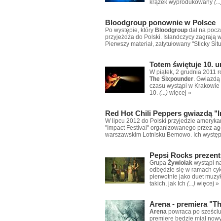
krążek wyprodukowany
(...
Bloodgroup ponownie w Polsce
Po występie, który
Bloodgroup
dał na pocz
przyjeżdża do Polski. Islandczycy zagrają w
Pierwszy materiał, zatytułowany "Sticky Sit
Totem świętuje 10. u
W piątek, 2 grudnia 2011 
The Sixpounder
. Gwiazdą
czasu wystąpi w Krakowie w
10.
(...)
więcej »
Red Hot Chili Peppers gwiazdą "I
W lipcu 2012 do Polski przyjedzie ameryk
"Impact Festival" organizowanego przez age
warszawskim Lotnisku Bemowo. Ich występ 
Pepsi Rocks prezent
Grupa
Żywiołak
wystąpi na
odbędzie się w ramach cyk
pierwotnie jako duet muzy
takich, jak Ich
(...)
więcej »
Arena - premiera "T
Arena
powraca po sześciu 
premierę będzie miał nowy