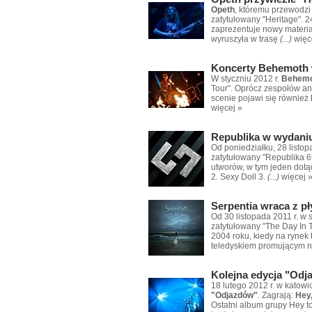
Opeth
, któremu przewodzi
zatytułowany "Heritage". 2
zaprezentuje nowy materia
wyruszyła w trasę
(...)
więc
Koncerty Behemoth 
W styczniu 2012 r.
Behem
Tour". Oprócz zespołów an
scenie pojawi się również
więcej »
Republika w wydaniu
Od poniedziałku, 28 list
zatytułowany "Republika 6
utworów, w tym jeden dotą
2. Sexy Doll 3.
(...)
więcej 
Serpentia wraca z pł
Od 30 listopada 2011 r. w
zatytułowany "The Day In
2004 roku, kiedy na rynek 
teledyskiem promującym 
Kolejna edycja "Odj
18 lutego 2012 r. w katow
"Odjazdów"
. Zagrają:
Hey,
Ostatni album grupy Hey t