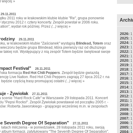
)
więcej »
29.11.2011
ątku 2011 roku w krakowskim klubie klubie "Re", grupa ponownie
Archi
 styczniu 2012 r. cztery koncerty. Zespół powstał w 2006 roku.
uation", wydał rok później. Przez
(...)
więcej »
2026:
1
rodziny
2025:
1
29.11.2011
2024:
1
roku, w krakowskim klubie "Zaścianek" wystąpią
Blindead, Totem
oraz
2023:
1
 wieczoru będzie grupa Blindead, która pierwszy raz od dłuższego
2022:
1
 takiej roli. Występujący z nią zespół Totem będzie świętował swoje
2021:
1
2020:
1
2019:
1
mpact Festival"
28.11.2011
2018:
1
ańska formacja
Red Hot Chili Peppers
. Zespół będzie gwiazdą
2017:
1
ncję Live Nation. Red Hot Chili Peppers zagrają 27 lipca 2012 r. na
2016:
1
będzie częścią trasy promującej ostatni
(...)
więcej »
2015:
1
2014:
1
2013:
1
uje - Żywiołak
27.11.2011
2012:
1
 scenie "Hard Rock Cafe" w Warszawie 29 listopada 2011. Koncert
2011:
1
lu "Pepsi Rocks!". Zespół Żywiołak powstawał od początku 2005 r. -
2010:
1
ków: Roberta Jaworskiego - grającego wcześniej m.in. w zespołach
2009:
1
2008:
1
2007:
1
he Seventh Degree Of Separation"
2006:
1
27.11.2011
2005:
1
latach milczenia - w poniedziałek, 28 listopada 2011 roku, swoją
 album formacji, zatytułowany "The Seventh Degree Of Separation".
2004:
1