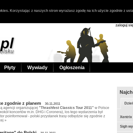
kies. Korzystając z naszych stron wyrażasz zgodę na ich użycie zgodnie z usta
zaloguj si
Płyty
Wywiady
Ogłoszenia
Najch
ce zgodnie z planem
Dzie
30.11.2011
ją agencji organizującej
"Thrashfest Classics Tour 2011"
w Polsce
wokół koncertów m.in. DHG i Coronera), los tego wydarzenia był
tor poinformował - polski przystanek trasy odbędzie się zgodnie z
Xentrix
ej »
Sigh w
ritage" do Polski
30.11.2011