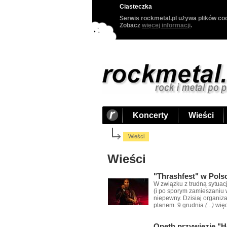
Ciasteczka
Serwis rockmetal.pl używa plików coo
Zobacz
więcej informacji
.
Koncerty
Wieści
Wieści
Wieści
"Thrashfest" w Pols
W związku z trudną sytuac
(i po sporym zamieszaniu 
niepewny. Dzisiaj organiza
planem. 9 grudnia
(...)
więc
Opeth przywiezie "He