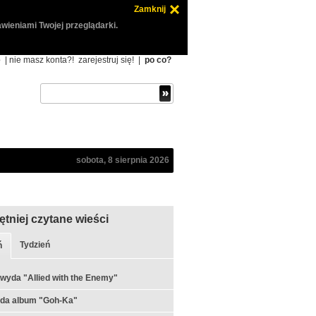
Zamknij
wieniami Twojej przeglądarki.
ę
| nie masz konta?!
zarejestruj się!
|
po co?
sobota, 8 sierpnia 2026
ętniej czytane wieści
Tydzień
ń
 wyda "Allied with the Enemy"
yda album "Goh-Ka"