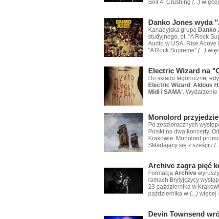
Soil 4. Crushing
(...)
więcej
Danko Jones wyda "
Kanadyjska grupa
Danko 
studyjnego, pt. "A Rock S
Audio w USA, Rise Above R
"A Rock Supreme"
(...)
więc
Electric Wizard na "
Do składu tegorocznej edy
Electric Wizard
,
Aldous H
Midi
i
SAMA'
. Wydarzenie
Monolord przyjedzie
Po zeszłorocznych występ
Polski na dwa koncerty. O
Krakowie. Monolord promow
Składający się z sześciu
(.
Archive zagra pięć 
Formacja
Archive
wyruszy 
ramach Brytyjczycy wystąp
23 października w Krakowi
października w
(...)
więcej 
Devin Townsend wróc