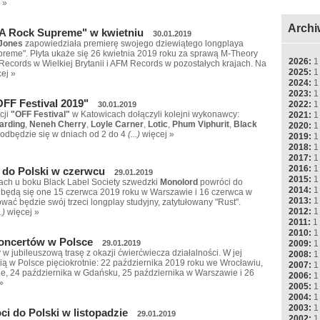
 »
Archi
A Rock Supreme" w kwietniu
30.01.2019
Jones
zapowiedziała premierę swojego dziewiątego longplaya
upreme". Płyta ukaże się 26 kwietnia 2019 roku za sprawą M-Theory
2026:
1
ecords w Wielkiej Brytanii i AFM Records w pozostałych krajach. Na
2025:
1
ej »
2024:
1
2023:
1
OFF Festival 2019"
2022:
1
30.01.2019
cji
"OFF Festival"
w Katowicach dołączyli kolejni wykonawcy:
2021:
1
arding
,
Neneh Cherry
,
Loyle Carner
,
Lotic
,
Phum Viphurit
,
Black
2020:
1
 odbędzie się w dniach od 2 do 4
(...)
więcej »
2019:
1
2018:
1
2017:
1
2016:
1
 do Polski w czerwcu
29.01.2019
2015:
1
ach u boku Black Label Society szwedzki
Monolord
powróci do
2014:
1
dbędą się one 15 czerwca 2019 roku w Warszawie i 16 czerwca w
2013:
1
ać będzie swój trzeci longplay studyjny, zatytułowany "Rust".
2012:
1
..)
więcej »
2011:
1
2010:
1
koncertów w Polsce
2009:
1
29.01.2019
w jubileuszową trasę z okazji ćwierćwiecza działalności. W jej
2008:
1
ią w Polsce pięciokrotnie: 22 października 2019 roku we Wrocławiu,
2007:
1
e, 24 października w Gdańsku, 25 października w Warszawie i 26
2006:
1
»
2005:
1
2004:
1
2003:
1
i do Polski w listopadzie
29.01.2019
2002:
1