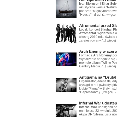
Ivar Bjornson
i
Einar Sel
akustyczna wersja "Return 
podczas "Międzynarodowe
"Hugsja" - drugi
(...)
więcej
Afromental przed S
Łódzki koncert
Slasha
i
Ph
Afromental
. Wydarzenie o
wiosnę 2019 roku światło d
zarejestrowany
(...)
więcej
Arch Enemy w czer
Formacja
Arch Enemy
pow
Wydarzenie odbędzie się 
promuje album "Will to Po
Century Media.
(...)
więcej
Antigama na "Brutal 
Organizator jedenastej edy
wystąpi w roli gwiazdy gł
klubie "Fama" w Białymsto
"Depressant",
(...)
więcej »
Infernal War udostęp
Infernal War
udostępnił pe
on miejsce 22 kwietnia 20
ekipa DR Silesia. Lista u