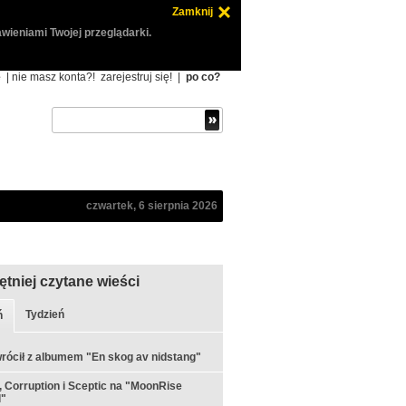
Zamknij
wieniami Twojej przeglądarki.
ę
| nie masz konta?!
zarejestruj się!
|
po co?
czwartek, 6 sierpnia 2026
ętniej czytane wieści
Tydzień
ń
rócił z albumem "En skog av nidstang"
 Corruption i Sceptic na "MoonRise
l"