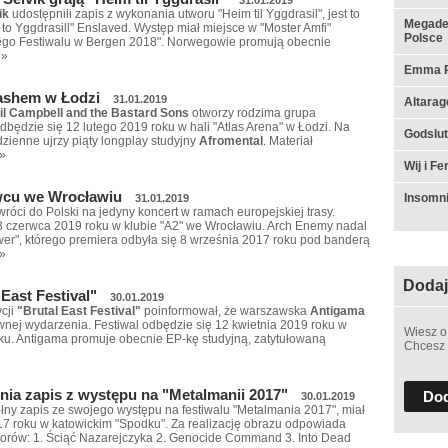
vik
udostępnili zapis z wykonania utworu "Heim til Yggdrasil", jest to
Megadet
to Yggdrasill" Enslaved. Występ miał miejsce w "Moster Amfi"
Polsce
go Festiwalu w Bergen 2018". Norwegowie promują obecnie
 »
Emma Ru
lashem w Łodzi
31.01.2019
Altarag
il Campbell and the Bastard Sons
otworzy rodzima grupa
dbędzie się 12 lutego 2019 roku w hali "Atlas Arena" w Łodzi. Na
Godslut 
zienne ujrzy piąty longplay studyjny
Afromental
. Materiał
 »
Wij i F
wcu we Wrocławiu
Insomn
31.01.2019
róci do Polski na jedyny koncert w ramach europejskiej trasy.
3 czerwca 2019 roku w klubie "A2" we Wrocławiu. Arch Enemy nadal
wer", którego premiera odbyła się 8 września 2017 roku pod banderą
 »
Dodaj
East Festival"
30.01.2019
cji
"Brutal East Festival"
poinformował, że warszawska
Antigama
ównej wydarzenia. Festiwal odbędzie się 12 kwietnia 2019 roku w
Wiesz o
ku. Antigama promuje obecnie EP-kę studyjną, zatytułowaną
Chcesz 
nia zapis z występu na "Metalmanii 2017"
Dod
30.01.2019
łny zapis ze swojego występu na festiwalu "Metalmania 2017", miał
17 roku w katowickim "Spodku". Za realizację obrazu odpowiada
tworów: 1. Ściąć Nazarejczyka 2. Genocide Command 3. Into Dead