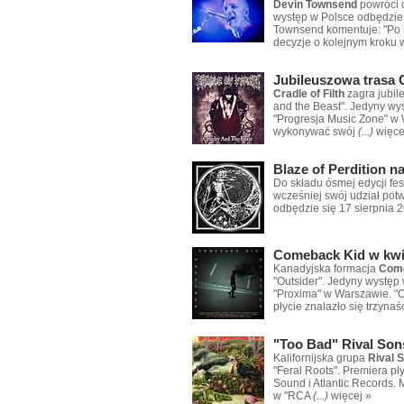
Devin Townsend
powróci d
występ w Polsce odbędzie 
Townsend komentuje: "Po r
decyzje o kolejnym kroku 
Jubileuszowa trasa C
Cradle of Filth
zagra jubil
and the Beast". Jedyny wy
"Progresja Music Zone" w 
wykonywać swój
(...)
więce
Blaze of Perdition na
Do składu ósmej edycji fe
wcześniej swój udział potw
odbędzie się 17 sierpnia 
Comeback Kid w kwi
Kanadyjska formacja
Come
"Outsider". Jedyny występ
"Proxima" w Warszawie. "O
płycie znalazło się trzynaś
"Too Bad" Rival Son
Kalifornijska grupa
Rival 
"Feral Roots". Premiera p
Sound i Atlantic Records. 
w "RCA
(...)
więcej »