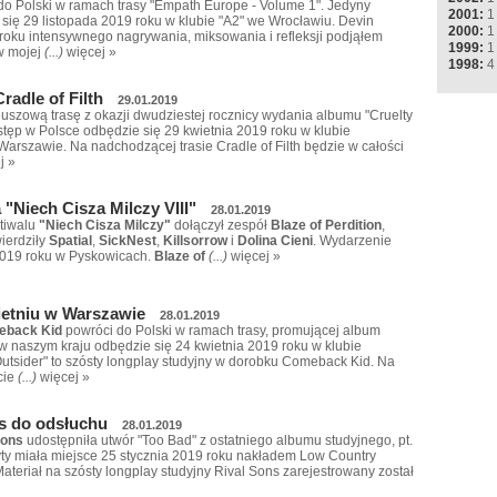
o Polski w ramach trasy "Empath Europe - Volume 1". Jedyny
2001:
1
się 29 listopada 2019 roku w klubie "A2" we Wrocławiu. Devin
2000:
1
oku intensywnego nagrywania, miksowania i refleksji podjąłem
1999:
1
w mojej
(...)
więcej »
1998:
4
radle of Filth
29.01.2019
euszową trasę z okazji dwudziestej rocznicy wydania albumu "Cruelty
stęp w Polsce odbędzie się 29 kwietnia 2019 roku w klubie
Warszawie. Na nadchodzącej trasie Cradle of Filth będzie w całości
j »
 "Niech Cisza Milczy VIII"
28.01.2019
stiwalu
"Niech Cisza Milczy"
dołączył zespół
Blaze of Perdition
,
ierdziły
Spatial
,
SickNest
,
Killsorrow
i
Dolina Cieni
. Wydarzenie
2019 roku w Pyskowicach.
Blaze of
(...)
więcej »
etniu w Warszawie
28.01.2019
back Kid
powróci do Polski w ramach trasy, promującej album
 w naszym kraju odbędzie się 24 kwietnia 2019 roku w klubie
utsider" to szósty longplay studyjny w dorobku Comeback Kid. Na
cie
(...)
więcej »
s do odsłuchu
28.01.2019
Sons
udostępniła utwór "Too Bad" z ostatniego albumu studyjnego, pt.
łyty miała miejsce 25 stycznia 2019 roku nakładem Low Country
Materiał na szósty longplay studyjny Rival Sons zarejestrowany został