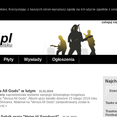
kies. Korzystając z naszych stron wyrażasz zgodę na ich użycie zgodnie z usta
zaloguj si
Płyty
Wywiady
Ogłoszenia
Najch
s All Gods" w lutym
Dzie
31.01.2019
iety
zapowiedziała wydanie swojego dziewiątego longplaya
 "Versus All Gods". Album ujrzy światło dzienne 15 lutego 2019 roku
hivarex. Materiał na "Versus All Gods" zarejestrowany został w
Taake w
cej »
Trauma,
Festiva
 Selvik grają "Heim til Yggdrasil"
31.01.2019