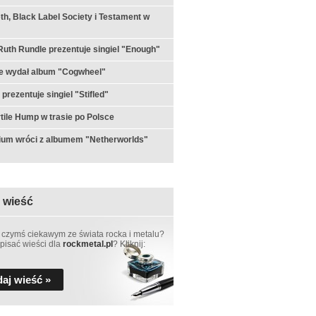
h, Black Label Society i Testament w
th Rundle prezentuje singiel "Enough"
e wydał album "Cogwheel"
prezentuje singiel "Stifled"
ertile Hump w trasie po Polsce
ium wróci z albumem "Netherworlds"
 wieść
 czymś ciekawym ze świata rocka i metalu?
pisać wieści dla
rockmetal.pl
? Kliknij:
aj wieść »