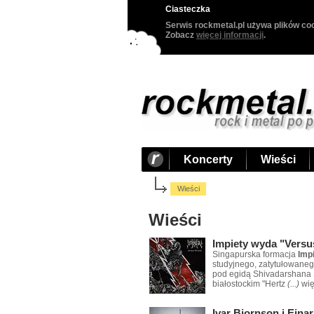
Ciasteczka
Serwis rockmetal.pl używa plików coo
Zobacz
więcej informacji
.
Koncerty
Wieści
Wieści
Wieści
Impiety wyda "Versu
Singapurska formacja
Imp
studyjnego, zatytułowanego
pod egidą Shivadarshana S
białostockim "Hertz
(...)
wię
Ivar Bjornson i Einar