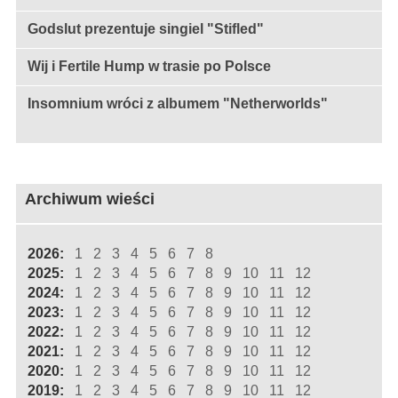
Godslut prezentuje singiel "Stifled"
Wij i Fertile Hump w trasie po Polsce
Insomnium wróci z albumem "Netherworlds"
Archiwum wieści
2026:
1
2
3
4
5
6
7
8
2025:
1
2
3
4
5
6
7
8
9
10
11
12
2024:
1
2
3
4
5
6
7
8
9
10
11
12
2023:
1
2
3
4
5
6
7
8
9
10
11
12
2022:
1
2
3
4
5
6
7
8
9
10
11
12
2021:
1
2
3
4
5
6
7
8
9
10
11
12
2020:
1
2
3
4
5
6
7
8
9
10
11
12
2019:
1
2
3
4
5
6
7
8
9
10
11
12