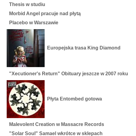
Thesis w studiu
Morbid Angel pracuje nad płytą
Placebo w Warszawie
Europejska trasa King Diamond
"Xecutioner's Return" Obituary jeszcze w 2007 roku
Płyta Entombed gotowa
Malevolent Creation w Massacre Records
"Solar Soul" Samael wkrótce w sklepach