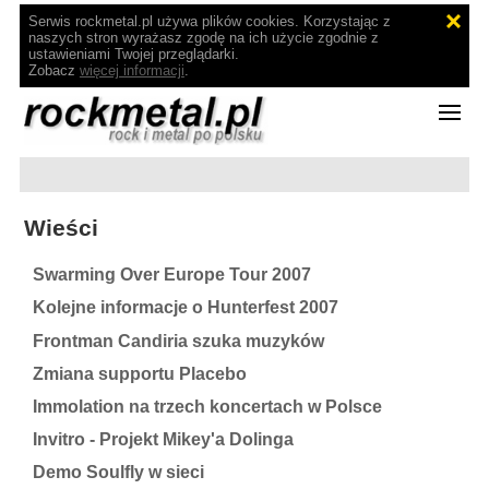
Serwis rockmetal.pl używa plików cookies. Korzystając z
naszych stron wyrażasz zgodę na ich użycie zgodnie z
ustawieniami Twojej przeglądarki.
Zobacz
więcej informacji
.
Wieści
Swarming Over Europe Tour 2007
Kolejne informacje o Hunterfest 2007
Frontman Candiria szuka muzyków
Zmiana supportu Placebo
Immolation na trzech koncertach w Polsce
Invitro - Projekt Mikey'a Dolinga
Demo Soulfly w sieci