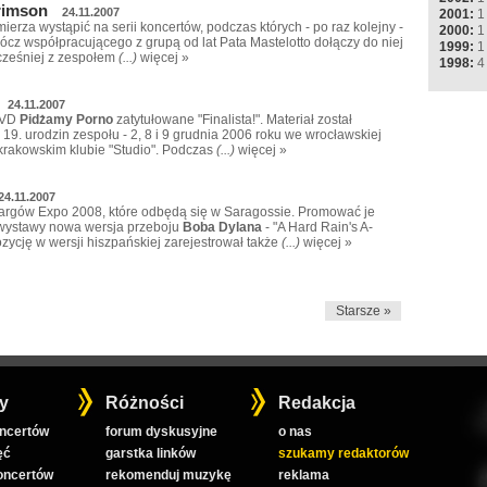
rimson
24.11.2007
2001:
1
ierza wystąpić na serii koncertów, podczas których - po raz kolejny -
2000:
1
ócz współpracującego z grupą od lat Pata Mastelotto dołączy do niej
1999:
1
cześniej z zespołem
(...)
więcej »
1998:
4
24.11.2007
DVD
Pidżamy Porno
zatytułowane "Finalista!". Materiał został
19. urodzin zespołu - 2, 8 i 9 grudnia 2006 roku we wrocławskiej
krakowskim klubie "Studio". Podczas
(...)
więcej »
24.11.2007
targów Expo 2008, które odbędą się w Saragossie. Promować je
j wystawy nowa wersja przeboju
Boba Dylana
- "A Hard Rain's A-
ycję w wersji hiszpańskiej zarejestrował także
(...)
więcej »
Starsze »
y
Różności
Redakcja
oncertów
forum dyskusyjne
o nas
ęć
garstka linków
szukamy redaktorów
koncertów
rekomenduj muzykę
reklama