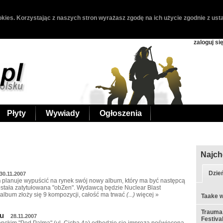
kies. Korzystając z naszych stron wyrażasz zgodę na ich użycie zgodnie z usta
zaloguj si
Płyty
Wywiady
Ogłoszenia
Najch
Dzie
30.11.2007
h
planuje wypuścić na rynek swój nowy album, który ma być następcą
ostała zatytułowana "obZen". Wydawcą będzie Nuclear Blast
 album złoży się 9 kompozycji, całość ma trwać
(...)
więcej »
Taake w
Trauma,
ku
28.11.2007
Festiva
enckim "Pod Palmą" (ul. Cicha 4a) odbędzie się impreza poświęcona