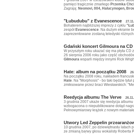
pamięci tragicznie zmarłego
Przemka Chc
Zagrają:
Neonovi, 004, Halucynogen, Bro
"Łubudubu" z Evanescence
27.11
Bohaterem najbliższej imprezy z cyklu
"Łu
zespół
Evanescence
. Na dużym ekranie b
zaprezentowane zostaną teledyski różnych
Gdański koncert Gilmoura na CD
W przyszłym roku ukazać się ma płyta CD z 
26 sierpnia 2006 roku jako część obchodów
Gilmoura
wsparli między innymi Rick Wrigh
Hate: album na początku 2008
26
Na początku 2008 roku, nakładem francusk
Hate
. Na "Morphosis" - bo taki będzie tytuł
zmiksowane przez braci Wiesławskich: "Me
Reedycja albumu The Verve
26.11
3 grudnia 2007 ukaże się reedycja albumu
wzbogacona o niepublikowane dotąd nagran
Pełnowymiarowy krążek z nowym materiałe
Utwory Led Zeppelin przearanżo
10 grudnia 2007, po dziewiętnastu latach 
ze zmianą barwy głosu wokalisty Roberta 