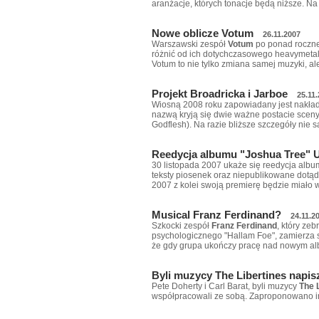
aranżacje, których tonacje będą niższe. N
Nowe oblicze Votum
26.11.2007
Warszawski zespół
Votum
po ponad roczne
różnić od ich dotychczasowego heavymeta
Votum to nie tylko zmiana samej muzyki, a
Projekt Broadricka i Jarboe
25.11
Wiosną 2008 roku zapowiadany jest nakł
nazwą kryją się dwie ważne postacie sceny 
Godflesh). Na razie bliższe szczegóły nie 
Reedycja albumu "Joshua Tree" 
30 listopada 2007 ukaże się reedycja alb
teksty piosenek oraz niepublikowane dotąd
2007 z kolei swoją premierę będzie miało 
Musical Franz Ferdinand?
24.11.2
Szkocki zespół
Franz Ferdinand
, który ze
psychologicznego "Hallam Foe", zamierza 
że gdy grupa ukończy pracę nad nowym alb
Byli muzycy The Libertines napi
Pete Doherty i Carl Barat, byli muzycy
The 
współpracowali ze sobą. Zaproponowano 