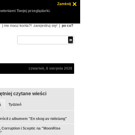
Zamknij
wieniami Twojej przeglądarki.
ę
| nie masz konta?!
zarejestruj się!
|
po co?
czwartek, 6 sierpnia 2026
ętniej czytane wieści
Tydzień
ń
rócił z albumem "En skog av nidstang"
 Corruption i Sceptic na "MoonRise
l"