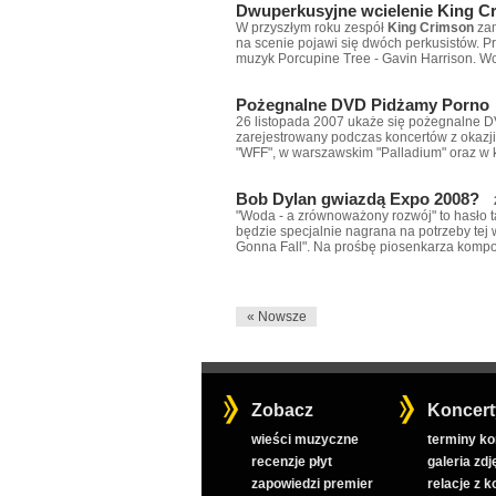
Dwuperkusyjne wcielenie King C
W przyszłym roku zespół
King Crimson
zam
na scenie pojawi się dwóch perkusistów. Pr
muzyk Porcupine Tree - Gavin Harrison. W
Pożegnalne DVD Pidżamy Porno
26 listopada 2007 ukaże się pożegnalne 
zarejestrowany podczas koncertów z okazji 
"WFF", w warszawskim "Palladium" oraz w 
Bob Dylan gwiazdą Expo 2008?
"Woda - a zrównoważony rozwój" to hasło 
będzie specjalnie nagrana na potrzeby te
Gonna Fall". Na prośbę piosenkarza kompoz
« Nowsze
Zobacz
Koncert
wieści muzyczne
terminy k
recenzje płyt
galeria zdj
zapowiedzi premier
relacje z 