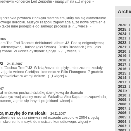
a jedynym koncercie Led Zeppelin - mającym na
(...)
więcej »
Archi
j przerwie powraca z nowym materiałem, który ma się diametralnie
lowego dorobku. Muzycy zespołu zapowiadają, że nowe brzmienie
2026:
1
le także inne podejście do samego procesu jej
(...)
więcej »
2025:
1
2024:
1
2023:
1
.2007
2022:
1
adem The End Records debiutancki album
J2
. Pod tą enigmatyczną
2021:
1
alternatywnej, Jarboe (eks Swans) i Justin Broadrick (Jesu, eks
są znane. W Polsce dystrybucją płyty J2
(...)
więcej »
2020:
1
2019:
1
2018:
1
U2
24.11.2007
2017:
1
umu "Joshua Tree"
U2
. W książeczce do płyty umieszczone zostały
2016:
1
 zdjęcia Antona Corbijna i komentarze Billa Flanagana. 7 grudnia
2015:
1
wydawnictwo w wersji deluxe -
(...)
więcej »
2014:
1
2013:
1
2012:
1
007
2011:
1
brał mnóstwo pochwał ścieżkę dźwiękową do dramatu
2010:
1
stworzyć swój własny musical. Wokalista Alex Kapranos zapowiada,
2009:
1
umem, zajmie się innymi projektami.
więcej »
2008:
1
2007:
1
szą muzykę do musicalu
2006:
1
24.11.2007
2005:
1
Libertines
, po raz pierwszy od rozpadu zespołu w 2004 r. będą
2004:
1
im stworzenie muzyki do musicalu komediowego.
więcej »
2003:
1
2002:
1