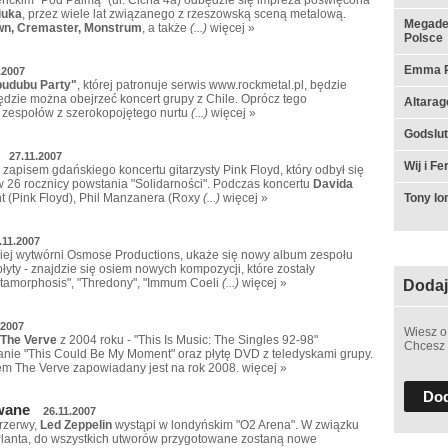
iuka
, przez wiele lat związanego z rzeszowską sceną metalową.
Megadet
wn, Cremaster, Monstrum
, a także
(...)
więcej »
Polsce
Emma Ru
.2007
budubu Party"
, której patronuje serwis www.rockmetal.pl, będzie
ędzie można obejrzeć koncert grupy z Chile. Oprócz tego
Altarag
 zespołów z szerokopojętego nurtu
(...)
więcej »
Godslut 
27.11.2007
Wij i F
zapisem gdańskiego koncertu gitarzysty Pink Floyd, który odbył się
 26 rocznicy powstania "Solidarności". Podczas koncertu
Davida
Tony I
t (Pink Floyd), Phil Manzanera (Roxy
(...)
więcej »
.11.2007
iej wytwórni Osmose Productions, ukaże się nowy album zespołu
 płyty - znajdzie się osiem nowych kompozycji, które zostały
tamorphosis", "Thredony", "Immum Coeli
(...)
więcej »
Dodaj
.2007
Wiesz o
The Verve
z 2004 roku - "This Is Music: The Singles 92-98"
Chcesz 
ie "This Could Be My Moment" oraz płytę DVD z teledyskami grupy.
m The Verve zapowiadany jest na rok 2008.
więcej »
Dod
wane
26.11.2007
przerwy,
Led Zeppelin
wystąpi w londyńskim "O2 Arena". W związku
Planta, do wszystkich utworów przygotowane zostaną nowe