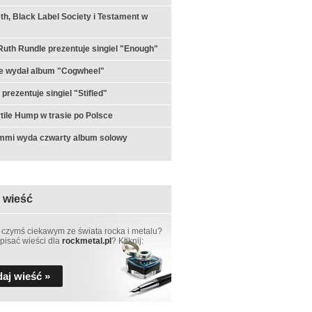
h, Black Label Society i Testament w
th Rundle prezentuje singiel "Enough"
e wydał album "Cogwheel"
prezentuje singiel "Stifled"
ertile Hump w trasie po Polsce
ommi wyda czwarty album solowy
 wieść
 czymś ciekawym ze świata rocka i metalu?
pisać wieści dla
rockmetal.pl
? Kliknij:
aj wieść »