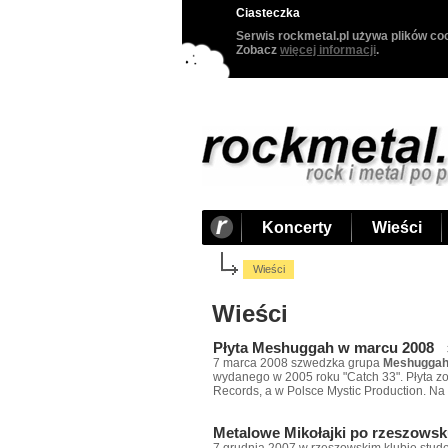
Ciasteczka
Serwis rockmetal.pl używa plików coo
Zobacz
więcej informacji
.
Koncerty
Wieści
Wieści
Wieści
Płyta Meshuggah w marcu 2008
7 marca 2008 szwedzka grupa
Meshugga
wydanego w 2005 roku "Catch 33". Płyta z
Records, a w Polsce Mystic Production. Na
Metalowe Mikołajki po rzeszows
7 grudnia 2007 w rzeszowskim klubie stud