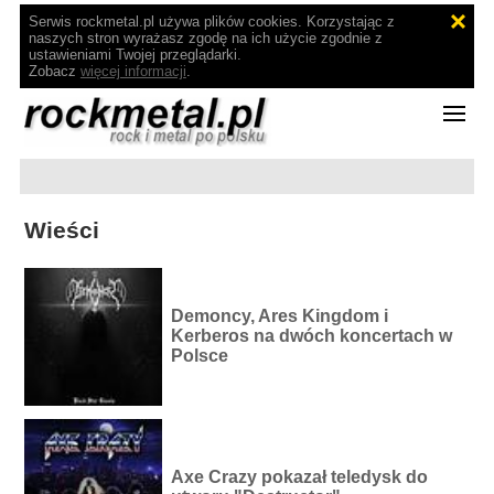
Serwis rockmetal.pl używa plików cookies. Korzystając z
naszych stron wyrażasz zgodę na ich użycie zgodnie z
ustawieniami Twojej przeglądarki.
Zobacz
więcej informacji
.
Wieści
Demoncy, Ares Kingdom i
Kerberos na dwóch koncertach w
Polsce
Axe Crazy pokazał teledysk do