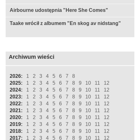
Airbourne udostępnia "Here She Comes"
Taake wrócił z albumem "En skog av nidstang"
Archiwum wieści
2026:
1
2
3
4
5
6
7
8
2025:
1
2
3
4
5
6
7
8
9
10
11
12
2024:
1
2
3
4
5
6
7
8
9
10
11
12
2023:
1
2
3
4
5
6
7
8
9
10
11
12
2022:
1
2
3
4
5
6
7
8
9
10
11
12
2021:
1
2
3
4
5
6
7
8
9
10
11
12
2020:
1
2
3
4
5
6
7
8
9
10
11
12
2019:
1
2
3
4
5
6
7
8
9
10
11
12
2018:
1
2
3
4
5
6
7
8
9
10
11
12
2017:
1
2
3
4
5
6
7
8
9
10
11
12