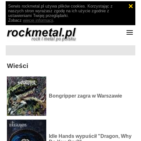
Serwis rockmetal.pl używa plików cookies. Korzystając z
naszych stron wyrażasz zgodę na ich użycie zgodnie z
ustawieniami Twojej przeglądarki.
Zobacz
więcej informacji
.
Wieści
Bongripper zagra w Warszawie
Idle Hands wypuścił "Dragon, Why