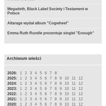
Megadeth, Black Label Society i Testament w
Polsce
Altarage wydał album "Cogwheel"
Emma Ruth Rundle prezentuje singiel "Enough"
Archiwum wieści
2026:
1
2
3
4
5
6
7
8
2025:
1
2
3
4
5
6
7
8
9
10
11
12
2024:
1
2
3
4
5
6
7
8
9
10
11
12
2023:
1
2
3
4
5
6
7
8
9
10
11
12
2022:
1
2
3
4
5
6
7
8
9
10
11
12
2021:
1
2
3
4
5
6
7
8
9
10
11
12
2020:
1
2
3
4
5
6
7
8
9
10
11
12