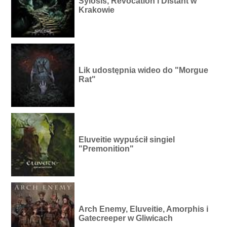
Sylosis, Revocation i Distant w
Krakowie
Lik udostępnia wideo do "Morgue
Rat"
Eluveitie wypuścił singiel
"Premonition"
Arch Enemy, Eluveitie, Amorphis i
Gatecreeper w Gliwicach