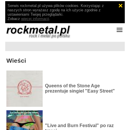
Serwis rockmetal.pl używa plików cookies. Korzystając z
naszych stron wyrażasz zgodę na ich użycie zgodnie z
ustawieniami Twojej przeglądarki.
Zobacz
więcej informacji
.
Wieści
Queens of the Stone Age
prezentuje singiel "Easy Street"
"Live and Burn Festival" po raz