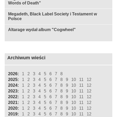
Words of Death"
Megadeth, Black Label Society i Testament w
Polsce
Altarage wydał album "Cogwheel"
Archiwum wieści
2026:
1
2
3
4
5
6
7
8
2025:
1
2
3
4
5
6
7
8
9
10
11
12
2024:
1
2
3
4
5
6
7
8
9
10
11
12
2023:
1
2
3
4
5
6
7
8
9
10
11
12
2022:
1
2
3
4
5
6
7
8
9
10
11
12
2021:
1
2
3
4
5
6
7
8
9
10
11
12
2020:
1
2
3
4
5
6
7
8
9
10
11
12
2019:
1
2
3
4
5
6
7
8
9
10
11
12