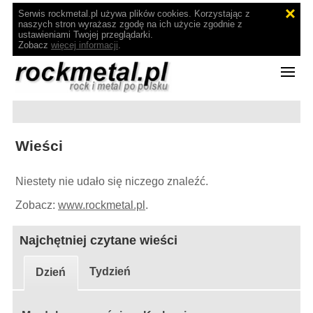
Serwis rockmetal.pl używa plików cookies. Korzystając z
naszych stron wyrażasz zgodę na ich użycie zgodnie z
ustawieniami Twojej przeglądarki.
Zobacz
więcej informacji
.
Wieści
Niestety nie udało się niczego znaleźć.
Zobacz:
www.rockmetal.pl
.
Najchętniej czytane wieści
Tydzień
Dzień