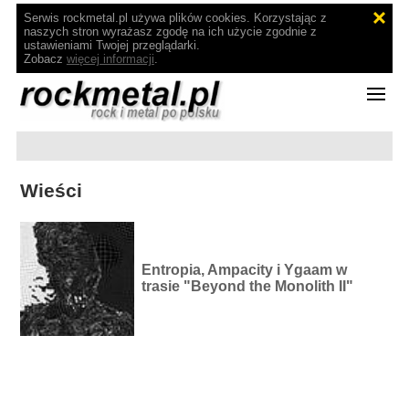
Serwis rockmetal.pl używa plików cookies. Korzystając z
naszych stron wyrażasz zgodę na ich użycie zgodnie z
ustawieniami Twojej przeglądarki.
Zobacz
więcej informacji
.
Wieści
Entropia, Ampacity i Ygaam w
trasie "Beyond the Monolith II"