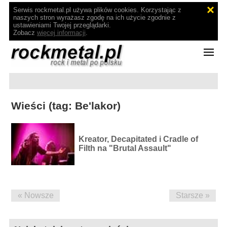
Serwis rockmetal.pl używa plików cookies. Korzystając z
naszych stron wyrażasz zgodę na ich użycie zgodnie z
ustawieniami Twojej przeglądarki.
Zobacz
więcej informacji
.
Wieści (tag: Be'lakor)
Kreator, Decapitated i Cradle of
Filth na "Brutal Assault"
« Nowsze
Starsze »