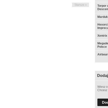
Starsze »
Torpor 
Descen
Marduk
Hexorci
Impreca
Xentrix
Megadet
Polsce
Airbou
Dodaj
Wiesz o
Chcesz 
Dod