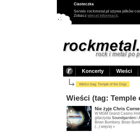
Ciasteczka
Serwis rockmetal.pl używa plików coo
Zobacz
więcej informacji
.
Koncerty
Wieści
Wieści (tag: Temple of the Dog)
Wieści (tag: Temple 
Nie żyje Chris Corne
W MGM Grand Casino Hotel
gitarzysta
Soundgarden
i
Brian Bumbery. Brian Bumb
(...)
więcej »