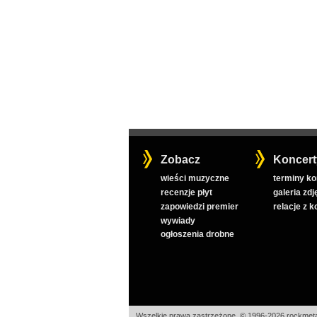
Zobacz
Koncert
wieści muzyczne
terminy k
recenzje płyt
galeria zdj
zapowiedzi premier
relacje z 
wywiady
ogłoszenia drobne
Wszelkie prawa zastrzeżone, © 1996-2026 rockmeta