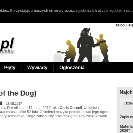
kies. Korzystając z naszych stron wyrażasz zgodę na ich użycie zgodnie z usta
zaloguj si
Płyty
Wywiady
Ogłoszenia
of the Dog)
Najch
ll
Dzie
18.05.2017
 w Detroit zmarł 17 maja 2017 roku
Chris Cornell
, wokalista i
Audioslave
. Miał 52 lata. O śmierci muzyka poinformował jego agent
ery komentuje: "Jego żonę Vicky oraz resztę rodziny zaszokowała
Zapis w
Materia
2026"