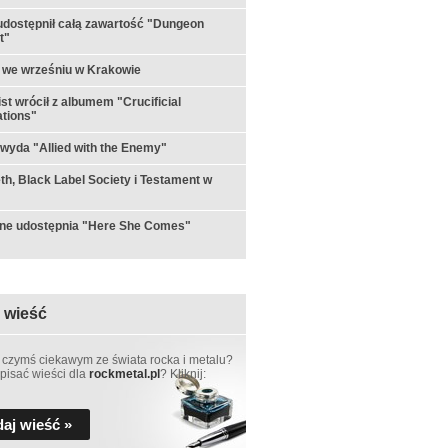
udostępnił całą zawartość "Dungeon
t"
 we wrześniu w Krakowie
st wrócił z albumem "Crucificial
tions"
 wyda "Allied with the Enemy"
h, Black Label Society i Testament w
rne udostępnia "Here She Comes"
 wieść
 czymś ciekawym ze świata rocka i metalu?
pisać wieści dla
rockmetal.pl
? Kliknij:
aj wieść »