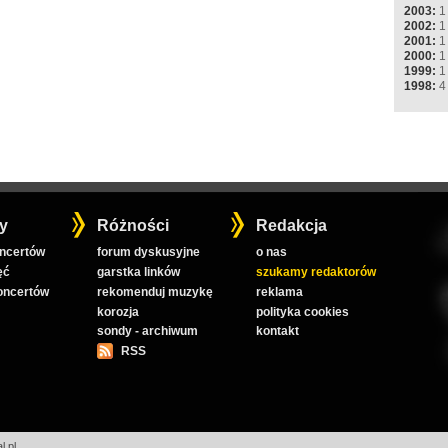
2003:
1
2002:
1
2001:
1
2000:
1
1999:
1
1998:
4
y
Różności
Redakcja
oncertów
forum dyskusyjne
o nas
ęć
garstka linków
szukamy redaktorów
koncertów
rekomenduj muzykę
reklama
korozja
polityka cookies
sondy - archiwum
kontakt
RSS
l.pl