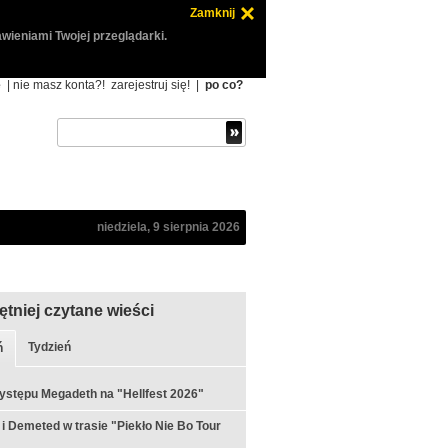
Zamknij
wieniami Twojej przeglądarki.
ę
| nie masz konta?!
zarejestruj się!
|
po co?
niedziela, 9 sierpnia 2026
ętniej czytane wieści
Tydzień
ń
ystępu Megadeth na "Hellfest 2026"
 i Demeted w trasie "Piekło Nie Bo Tour