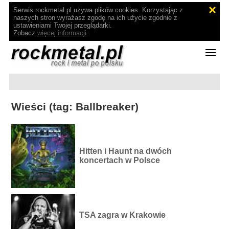
Serwis rockmetal.pl używa plików cookies. Korzystając z
naszych stron wyrażasz zgodę na ich użycie zgodnie z
ustawieniami Twojej przeglądarki.
Zobacz
więcej informacji
.
Wieści (tag: Ballbreaker)
Hitten i Haunt na dwóch
koncertach w Polsce
TSA zagra w Krakowie