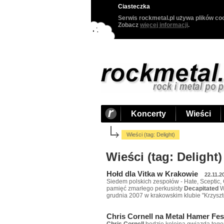
Ciasteczka
Serwis rockmetal.pl używa plików coo
Zobacz
więcej informacji
.
Koncerty
Wieści
Wieści (tag: Delight)
Wieści (tag: Delight)
Hołd dla Vitka w Krakowie
22.11.2
Siedem polskich zespołów - Hate, Sceptic, C
pamięć zmarłego perkusisty
Decapitated
Wi
grudnia 2007 w krakowskim klubie "Krzysztof
Chris Cornell na Metal Hamer Fes
Chris Cornell
będzie kolejną gwiazdą tegor