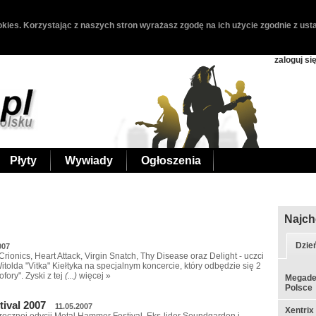
kies. Korzystając z naszych stron wyrażasz zgodę na ich użycie zgodnie z usta
zaloguj si
Płyty
Wywiady
Ogłoszenia
Najch
Dzie
007
rionics, Heart Attack, Virgin Snatch, Thy Disease oraz Delight - uczci
tolda "Vitka" Kiełtyka na specjalnym koncercie, który odbędzie się 2
ory". Zyski z tej
(...)
więcej »
Megadet
Polsce
tival 2007
11.05.2007
Xentrix
ocznej edycji Metal Hammer Festival. Eks-lider Soundgarden i