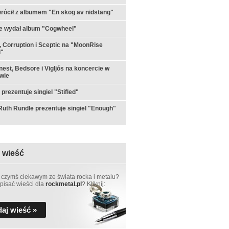
rócił z albumem "En skog av nidstang"
e wydał album "Cogwheel"
 Corruption i Sceptic na "MoonRise
l"
est, Bedsore i Vigljós na koncercie w
wie
prezentuje singiel "Stifled"
th Rundle prezentuje singiel "Enough"
 wieść
 czymś ciekawym ze świata rocka i metalu?
pisać wieści dla
rockmetal.pl
? Kliknij:
aj wieść »