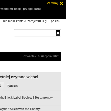
Zamknij
wieniami Twojej przeglądarki.
ę
| nie masz konta?!
zarejestruj się!
|
po co?
czwartek, 6 sierpnia 2026
ętniej czytane wieści
Tydzień
ń
h, Black Label Society i Testament w
 wyda "Allied with the Enemy"