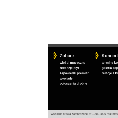
Zobacz
Koncert
wieści muzyczne
terminy k
recenzje płyt
galeria zdj
zapowiedzi premier
relacje z 
wywiady
ogłoszenia drobne
Wszelkie prawa zastrzeżone, © 1996-2026 rockmeta