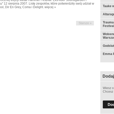
" 12 sierpnia 2007. Listę zespołów, które potwierdziły swój udział w
Taake w
ool, Dir En Grey, Coma i Delight.
więcej »
Altarag
Trauma,
Starsze »
Festiva
Wolvenn
Warsza
Godslut 
Emma Ru
Dodaj
Wiesz o
Chcesz 
Dod