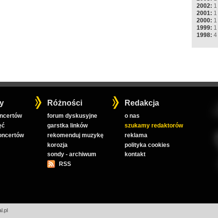
2002:
1
2001:
1
2000:
1
1999:
1
1998:
4
y
Różności
Redakcja
oncertów
forum dyskusyjne
o nas
ęć
garstka linków
szukamy redaktorów
koncertów
rekomenduj muzykę
reklama
korozja
polityka cookies
sondy - archiwum
kontakt
RSS
l.pl