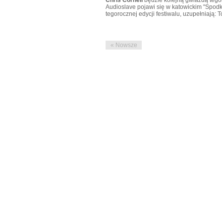
Audioslave pojawi się w katowickim "Spodku
tegorocznej edycji festiwalu, uzupełniają: T
« Nowsze