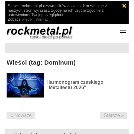
Serwis rockmetal.pl używa plików cookies. Korzystając z
naszych stron wyrażasz zgodę na ich użycie zgodnie z
ustawieniami Twojej przeglądarki.
Zobacz
więcej informacji
.
Wieści (tag: Dominum)
Harmonogram czeskiego
"Metalfestu 2026"
« Nowsze
Starsze »