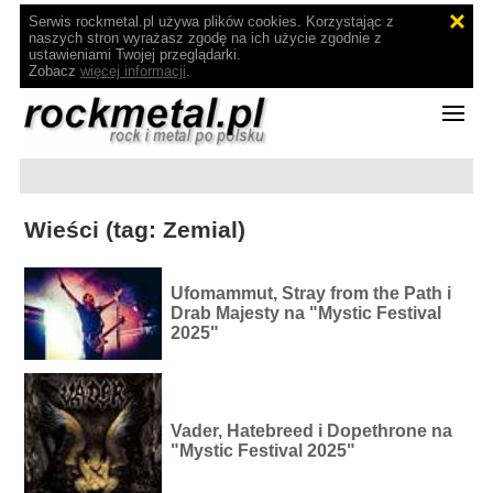
Serwis rockmetal.pl używa plików cookies. Korzystając z
naszych stron wyrażasz zgodę na ich użycie zgodnie z
ustawieniami Twojej przeglądarki.
Zobacz
więcej informacji
.
Wieści (tag: Zemial)
Ufomammut, Stray from the Path i
Drab Majesty na "Mystic Festival
2025"
Vader, Hatebreed i Dopethrone na
"Mystic Festival 2025"