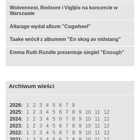
Wolvennest, Bedsore i Vigljós na koncercie w
Warszawie
Altarage wydał album "Cogwheel"
Taake wrócił z albumem "En skog av nidstang"
Emma Ruth Rundle prezentuje singiel "Enough"
Archiwum wieści
2026:
1
2
3
4
5
6
7
8
2025:
1
2
3
4
5
6
7
8
9
10
11
12
2024:
1
2
3
4
5
6
7
8
9
10
11
12
2023:
1
2
3
4
5
6
7
8
9
10
11
12
2022:
1
2
3
4
5
6
7
8
9
10
11
12
2021:
1
2
3
4
5
6
7
8
9
10
11
12