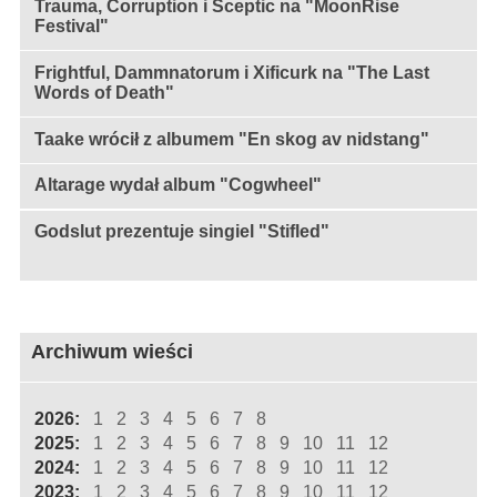
Trauma, Corruption i Sceptic na "MoonRise
Festival"
Frightful, Dammnatorum i Xificurk na "The Last
Words of Death"
Taake wrócił z albumem "En skog av nidstang"
Altarage wydał album "Cogwheel"
Godslut prezentuje singiel "Stifled"
Archiwum wieści
2026:
1
2
3
4
5
6
7
8
2025:
1
2
3
4
5
6
7
8
9
10
11
12
2024:
1
2
3
4
5
6
7
8
9
10
11
12
2023:
1
2
3
4
5
6
7
8
9
10
11
12