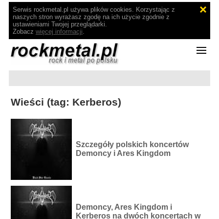
Serwis rockmetal.pl używa plików cookies. Korzystając z
naszych stron wyrażasz zgodę na ich użycie zgodnie z
ustawieniami Twojej przeglądarki.
Zobacz
więcej informacji
.
Wieści (tag: Kerberos)
Szczegóły polskich koncertów
Demoncy i Ares Kingdom
Demoncy, Ares Kingdom i
Kerberos na dwóch koncertach w