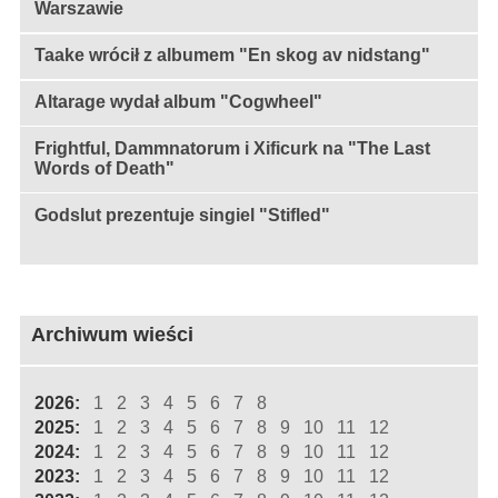
Warszawie
Taake wrócił z albumem "En skog av nidstang"
Altarage wydał album "Cogwheel"
Frightful, Dammnatorum i Xificurk na "The Last
Words of Death"
Godslut prezentuje singiel "Stifled"
Archiwum wieści
2026:
1
2
3
4
5
6
7
8
2025:
1
2
3
4
5
6
7
8
9
10
11
12
2024:
1
2
3
4
5
6
7
8
9
10
11
12
2023:
1
2
3
4
5
6
7
8
9
10
11
12