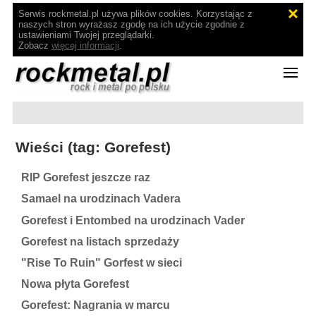
Serwis rockmetal.pl używa plików cookies. Korzystając z
naszych stron wyrażasz zgodę na ich użycie zgodnie z
ustawieniami Twojej przeglądarki.
Zobacz
więcej informacji
.
Wieści (tag: Gorefest)
RIP Gorefest jeszcze raz
Samael na urodzinach Vadera
Gorefest i Entombed na urodzinach Vader
Gorefest na listach sprzedaży
"Rise To Ruin" Gorfest w sieci
Nowa płyta Gorefest
Gorefest: Nagrania w marcu