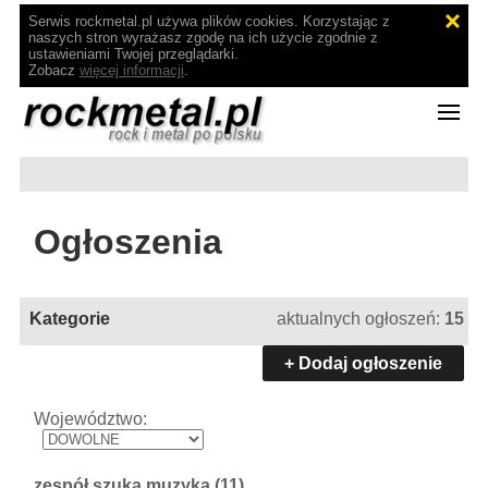
Serwis rockmetal.pl używa plików cookies. Korzystając z
naszych stron wyrażasz zgodę na ich użycie zgodnie z
ustawieniami Twojej przeglądarki.
Zobacz
więcej informacji
.
Ogłoszenia
Kategorie
aktualnych ogłoszeń:
15
+ Dodaj ogłoszenie
Województwo:
zespół szuka muzyka
(11)