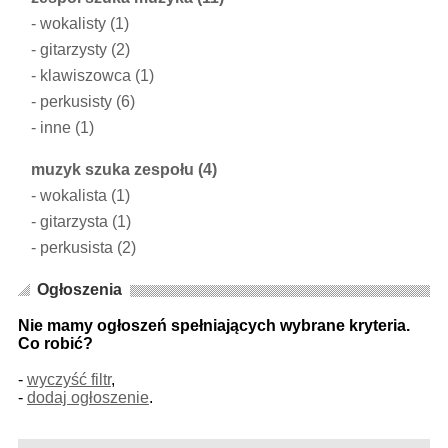
-
wokalisty
(1)
-
gitarzysty
(2)
-
klawiszowca
(1)
-
perkusisty
(6)
-
inne
(1)
muzyk szuka zespołu
(4)
-
wokalista
(1)
-
gitarzysta
(1)
-
perkusista
(2)
Ogłoszenia
Nie mamy ogłoszeń spełniających wybrane kryteria.
Co robić?
-
wyczyść filtr
,
-
dodaj ogłoszenie
.