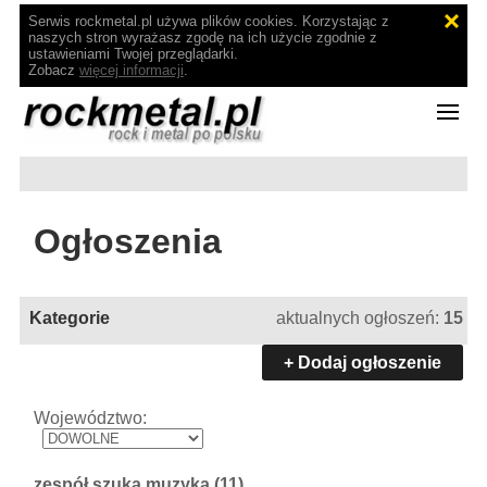
Serwis rockmetal.pl używa plików cookies. Korzystając z
naszych stron wyrażasz zgodę na ich użycie zgodnie z
ustawieniami Twojej przeglądarki.
Zobacz
więcej informacji
.
Ogłoszenia
Kategorie
aktualnych ogłoszeń:
15
+ Dodaj ogłoszenie
Województwo:
zespół szuka muzyka
(11)