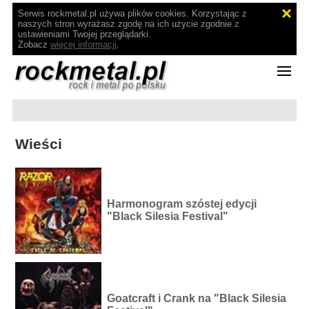
Serwis rockmetal.pl używa plików cookies. Korzystając z
naszych stron wyrażasz zgodę na ich użycie zgodnie z
ustawieniami Twojej przeglądarki.
Zobacz
więcej informacji
.
Wieści
Harmonogram szóstej edycji
"Black Silesia Festival"
Goatcraft i Crank na "Black Silesia